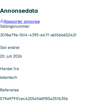
Annonsedata
Rapporter annonse
Stillingsnummer
3018e79e-fb14-4395-a47f-a6fbbb65242f
Sist endret
20. juli 2026
Hentet fra
talentech
Referanse
579a9791fcec4205a1ddff85a351b35b