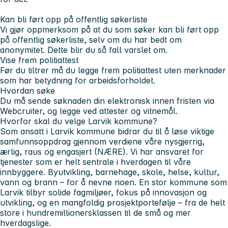
Kan bli ført opp på offentlig søkerliste
Vi gjør oppmerksom på at du som søker kan bli ført opp
på offentlig søkerliste, selv om du har bedt om
anonymitet. Dette blir du så fall varslet om.
Vise frem politiattest
Før du tiltrer må du legge frem politiattest uten merknader
som har betydning for arbeidsforholdet.
Hvordan søke
Du må sende søknaden din elektronisk innen fristen via
Webcruiter, og legge ved attester og vitnemål.
Hvorfor skal du velge Larvik kommune?
Som ansatt i Larvik kommune bidrar du til å løse viktige
samfunnsoppdrag gjennom verdiene våre nysgjerrig,
ærlig, raus og engasjert (NÆRE). Vi har ansvaret for
tjenester som er helt sentrale i hverdagen til våre
innbyggere. Byutvikling, barnehage, skole, helse, kultur,
vann og brann – for å nevne noen. En stor kommune som
Larvik tilbyr solide fagmiljøer, fokus på innovasjon og
utvikling, og en mangfoldig prosjektportefølje – fra de helt
store i hundremillionersklassen til de små og mer
hverdagslige.