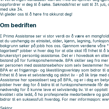
oppfordrer vi deg til å søke. Søknadsfrist er satt til 31. juli, 
med uke 34.
Vi gleder oss til å høre fra akkurat deg!
Om bedriften
I Prima Assistanse ser vi stor verdi av å være en mangfold
at du uavhengig av etnisitet, alder, kjønn, legning, funksjo
bakgrunn søker på jobb hos oss. Gjennom verdiene våre "humo
lagarbeid" jobber vi hver dag for at alle skal få frihet til å
brukerstyrt personlig assistanse. Det er i hovedsak en alte
bistand på for funksjonshemmede. BPA skiller seg fra mer t
er personen med assistansebehov som selv bestemmer hvo
BPA er et frigjørings- og likestillingsverktøy som bidrar ti
frihet til å leve et selvstendig og aktivt liv - på lik linje m
Assistanse har spesialisert seg på BPA, og er i dag en bety
jobber hver dag for å bidra til at funksjonshemmede får de
nødvendig for å kunne leve et selvstendig liv. Vi er opptatt
kvalitet i alle ledd, å ha profesjonelle medarbeidere og god
bidrar til en suksessfull hverdag. For mer informasjon: w
Sektor