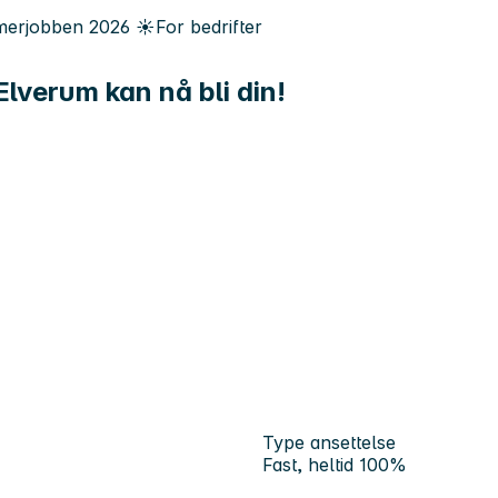
erjobben
2026
☀️
For bedrifter
Elverum kan nå bli din!
Type ansettelse
Fast, heltid 100%