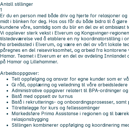
Antall stillinger
1
Er du en person med både driv og hjerte for relasjoner 
midt i blinken for deg. Hos oss får du både bidra til å gjøre
kundene våre, samtidig som du blir en del av et ambisiøst 
Vi opplever sterk vekst i Elverum og Kongsvinger-regionen
tilstedeværelse ved å etablere en ny koordinatorstilling i 
ha arbeidssted i Elverum, og være en del av vårt lokale t
påregnes en del reisevirksomhet, og arbeid fra kontorene 
Hamar. Teamet i Elverum er en del av avdeling Innlandet 
på Hamar og Lillehammer.
Arbeidsoppgaver:
Tett oppfølging og ansvar for egne kunder som er vå
Gi råd, opplæring og veiledning til våre arbeidsledere
Administrative oppgaver relatert til BPA-ordninger og
Bistå med oppsett av turnus
Bistå i rekrutterings- og onboardingsprosesser, sam
Tilrettelegge for kurs og fellessamlinger
Markedsføre Prima Assistanse i regionen og til bærekr
relasjonsbygging
Stillingen kombinerer oppfølging og koordinering med 