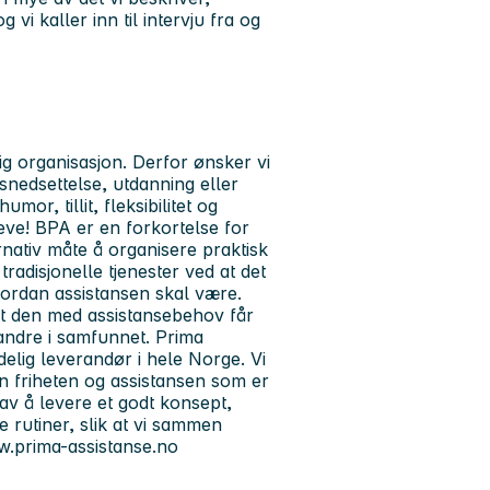
og vi kaller inn til intervju fra og
ig organisasjon. Derfor ønsker vi
nsnedsettelse, utdanning eller
r, tillit, fleksibilitet og
 leve! BPA er en forkortelse for
rnativ måte å organisere praktisk
radisjonelle tjenester ved at det
rdan assistansen skal være.
l at den med assistansebehov får
ed andre i samfunnet. Prima
delig leverandør i hele Norge. Vi
n friheten og assistansen som er
 av å levere et godt konsept,
e rutiner, slik at vi sammen
ww.prima-assistanse.no