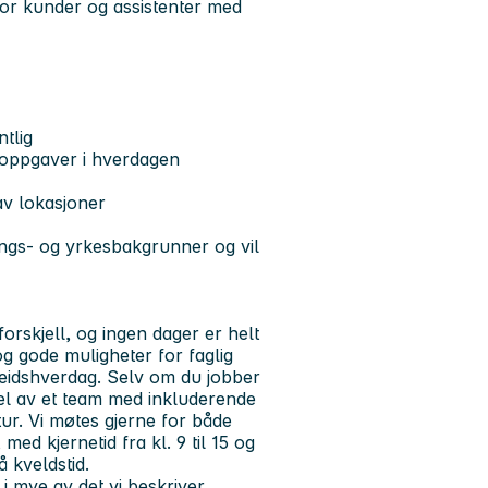
or kunder og assistenter med
tlig
e oppgaver i hverdagen
av lokasjoner
ings- og yrkesbakgrunner og vil
forskjell, og ingen dager er helt
og gode muligheter for faglig
rbeidshverdag. Selv om du jobber
 del av et team med inkluderende
ur. Vi møtes gjerne for både
med kjernetid fra kl. 9 til 15 og
 kveldstid.
 i mye av det vi beskriver,