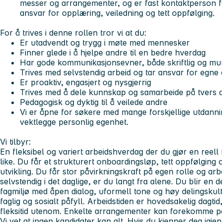
messer og arrangementer, og er fast kontaktperson f
ansvar for opplæring, veiledning og tett oppfølging.
For å trives i denne rollen tror vi at du:
Er utadvendt og trygg i møte med mennesker
Finner glede i å hjelpe andre til en bedre hverdag
Har gode kommunikasjonsevner, både skriftlig og mun
Trives med selvstendig arbeid og tar ansvar for egn
Er proaktiv, engasjert og nysgjerrig
Trives med å dele kunnskap og samarbeide på tvers 
Pedagogisk og dyktig til å veilede andre
Vi er åpne for søkere med mange forskjellige utdann
vektlegge personlig egenhet.
Vi tilbyr:
En fleksibel og variert arbeidshverdag der du gjør en reell 
like. Du får et strukturert onboardingsløp, tett oppfølging 
utvikling. Du får stor påvirkningskraft på egen rolle og a
selvstendig i det daglige, er du langt fra alene. Du blir en
fagmiljø med åpen dialog, uformell tone og høy delingskult
faglig og sosialt påfyll. Arbeidstiden er hovedsakelig dagtid, 
fleksitid utenom. Enkelte arrangementer kan forekomme på
Vi vet at ingen kandidater kan alt. Hvis du kjenner deg igjen