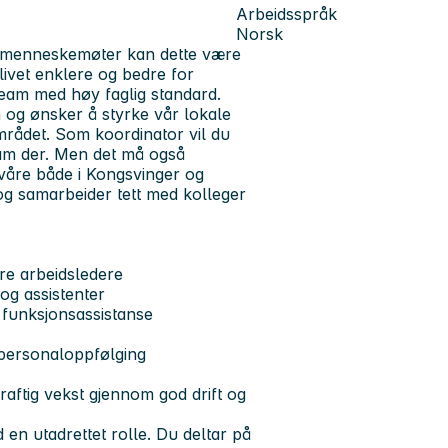
Arbeidsspråk
Norsk
og menneskemøter kan dette være
 livet enklere og bedre for
team med høy faglig standard.
 og ønsker å styrke vår lokale
området. Som koordinator vil du
eam der. Men det må også
våre både i Kongsvinger og
og samarbeider tett med kolleger
re arbeidsledere
 og assistenter
 funksjonsassistanse
t personaloppfølging
aftig vekst gjennom god drift og
en utadrettet rolle. Du deltar på