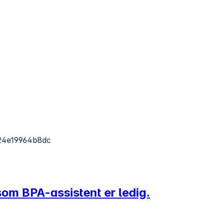
24e19964b8dc
som BPA-assistent er ledig.