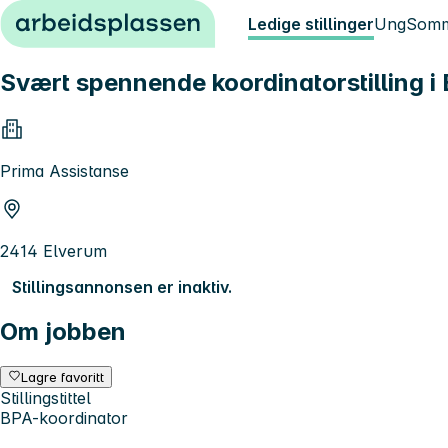
Hopp til innhold
Ledige stillinger
Ung
Somm
Svært spennende koordinatorstilling i 
Prima Assistanse
2414 Elverum
Stillingsannonsen er inaktiv.
Om jobben
Lagre favoritt
Stillingstittel
BPA-koordinator