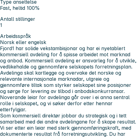
Type ansettelse
Fast, heltid 100%
Antall stillinger
1
Arbeidsspråk
Norsk eller engelsk
Fjord1 har solide vekstambisjonar og har ei nyetablert
kommersiell avdeling for å spisse arbeidet mot marknad
og anbod. Kommersiell avdeling er ansvarleg for å utvikle,
vedlikehalde og gjennomføre selskapets forretningsplan.
Avdelinga skal kartlegge og overvake det norske og
relevante internasjonale marknadar, utgreie og
gjennomføre tiltak som styrker selskapet sine posisjoner
og sørge for levering av tilbod i anbodskonkurransar.
Noverande leiar for avdelinga går over i ei anna sentral
rolle i selskapet, og vi søker derfor etter hennar
etterfylgjar.
Som kommersiell direktør
jobbar du strategisk og i tett
samarbeid med dei andre avdelingane for å skape resultat.
Vi ser etter ein leiar med sterk gjennomføringskraft, med
dokumenterte resultat frå forretningsutvikling. Du har