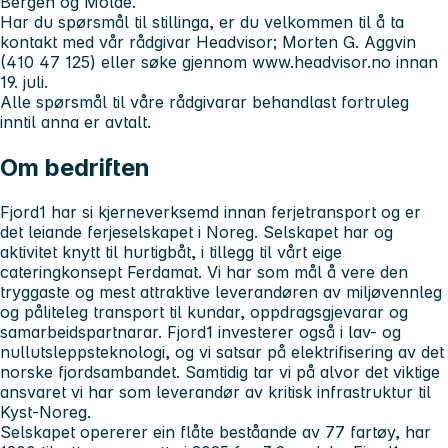
Bergen og Molde.
Har du spørsmål til stillinga, er du velkommen til å ta
kontakt med vår rådgivar Headvisor;
Morten G. Aggvin
(410 47 125) eller søke gjennom www.headvisor.no innan
19. juli.
Alle spørsmål til våre rådgivarar behandlast fortruleg
inntil anna er avtalt.
Om bedriften
Fjord1 har si kjerneverksemd innan ferjetransport og er
det leiande ferjeselskapet i Noreg. Selskapet har og
aktivitet knytt til hurtigbåt, i tillegg til vårt eige
cateringkonsept Ferdamat. Vi har som mål å vere den
tryggaste og mest attraktive leverandøren av miljøvennleg
og påliteleg transport til kundar, oppdragsgjevarar og
samarbeidspartnarar. Fjord1 investerer også i lav- og
nullutsleppsteknologi, og vi satsar på elektrifisering av det
norske fjordsambandet. Samtidig tar vi på alvor det viktige
ansvaret vi har som leverandør av kritisk infrastruktur til
Kyst-Noreg.
Selskapet opererer ein flåte beståande av 77 fartøy, har