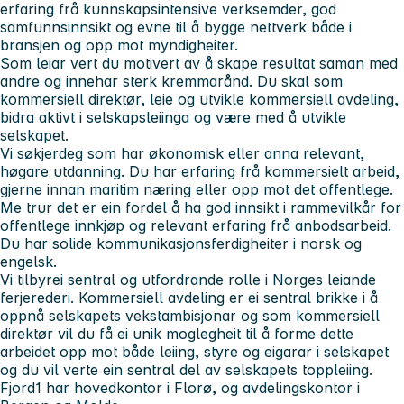
erfaring frå kunnskapsintensive verksemder, god
samfunnsinnsikt og evne til å bygge nettverk både i
bransjen og opp mot myndigheiter.
Som leiar
vert du motivert av å skape resultat saman med
andre og innehar sterk kremmarånd. Du skal som
kommersiell direktør, leie og utvikle kommersiell avdeling,
bidra aktivt i selskapsleiinga og være med å utvikle
selskapet.
Vi søkjer
deg som har økonomisk eller anna relevant,
høgare utdanning. Du har erfaring frå kommersielt arbeid,
gjerne innan maritim næring eller opp mot det offentlege.
Me trur det er ein fordel å ha god innsikt i rammevilkår for
offentlege innkjøp og relevant erfaring frå anbodsarbeid.
Du har solide kommunikasjonsferdigheiter i norsk og
engelsk.
Vi tilbyr
ei sentral og utfordrande rolle i Norges leiande
ferjerederi. Kommersiell avdeling er ei sentral brikke i å
oppnå selskapets vekstambisjonar og som kommersiell
direktør vil du få ei unik moglegheit til å forme dette
arbeidet opp mot både leiing, styre og eigarar i selskapet
og du vil verte ein sentral del av selskapets toppleiing.
Fjord1
har hovedkontor i Florø, og avdelingskontor i