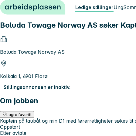
Hopp til innhold
Ledige stillinger
Ung
Somm
Boluda Towage Norway AS søker Kapt
Boluda Towage Norway AS
Kolkaia 1, 6901 Florø
Stillingsannonsen er inaktiv.
Om jobben
Lagre favoritt
Kaptein på taubåt og min D1 med førerrettigheter søkes til s
Oppstart
Etter avtale