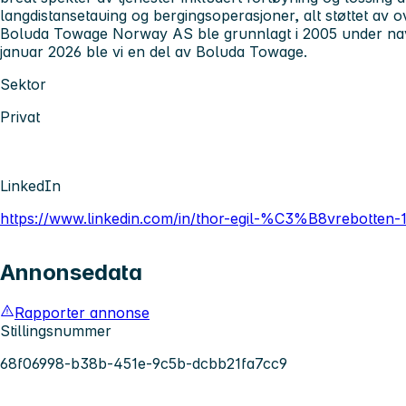
langdistansetauing og bergingsoperasjoner, alt støttet av o
Boluda Towage Norway AS ble grunnlagt i 2005 under navn
januar 2026 ble vi en del av Boluda Towage.
Sektor
Privat
LinkedIn
https://www.linkedin.com/in/thor-egil-%C3%B8vrebotten-
Annonsedata
Rapporter annonse
Stillingsnummer
68f06998-b38b-451e-9c5b-dcbb21fa7cc9