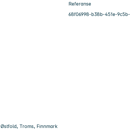
Referanse
68f06998-b38b-451e-9c5b-
 Østfold, Troms, Finnmark