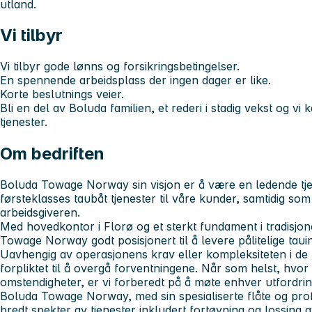
utland.
Vi tilbyr
Vi tilbyr gode lønns og forsikringsbetingelser.
En spennende arbeidsplass der ingen dager er like.
Korte beslutnings veier.
Bli en del av Boluda familien, et rederi i stadig vekst og vi 
tjenester.
Om bedriften
Boluda Towage Norway sin visjon er å være en ledende tj
førsteklasses taubåt tjenester til våre kunder, samtidig som
arbeidsgiveren.
Med hovedkontor i Florø og et sterkt fundament i tradisjo
Towage Norway godt posisjonert til å levere pålitelige taui
Uavhengig av operasjonens krav eller kompleksiteten i de 
forpliktet til å overgå forventningene. Når som helst, hvor
omstendigheter, er vi forberedt på å møte enhver utfordrin
Boluda Towage Norway, med sin spesialiserte flåte og prof
bredt spekter av tjenester inkludert fortøyning og lossing a