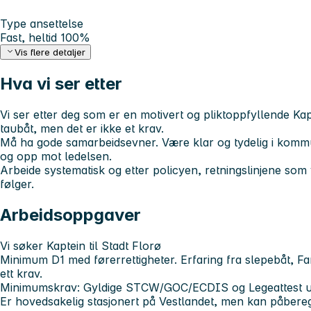
Type ansettelse
Fast, heltid 100%
Vis flere detaljer
Hva vi ser etter
Vi ser etter deg som er en motivert og pliktoppfyllende Kap
taubåt, men det er ikke et krav.
Må ha gode samarbeidsevner. Være klar og tydelig i kom
og opp mot ledelsen.
Arbeide systematisk og etter policyen, retningslinjene s
følger.
Arbeidsoppgaver
Vi søker Kaptein til Stadt Florø
Minimum D1 med førerrettigheter. Erfaring fra slepebåt, Fa
ett krav.
Minimumskrav: Gyldige STCW/GOC/ECDIS og Legeattest ut
Er hovedsakelig stasjonert på Vestlandet, men kan påbereg