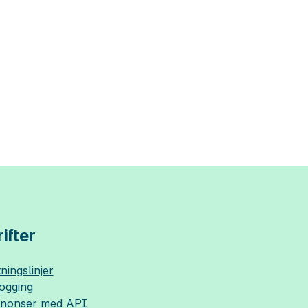
ifter
ningslinjer
logging
nnonser med API