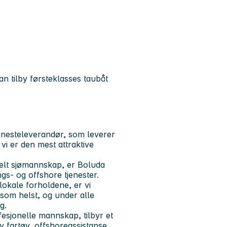
kan tilby førsteklasses taubåt
enesteleverandør, som leverer
 vi er den mest attraktive
nelt sjømannskap, er Boluda
ngs- og offshore tjenester.
lokale forholdene, er vi
 som helst, og under alle
g.
esjonelle mannskap, tilbyr et
v fartøy, offshoreassistanse,