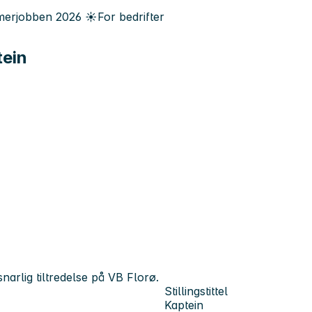
erjobben
2026
☀️
For bedrifter
ein
narlig tiltredelse på VB Florø.
Stillingstittel
Kaptein