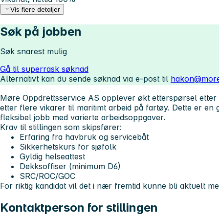
Vis flere detaljer
Søk på jobben
Søk snarest mulig
Gå til superrask søknad
Alternativt kan du sende søknad via e-post til
hakon@more
Møre Oppdrettsservice AS opplever økt etterspørsel etter 
etter flere vikarer til maritimt arbeid på fartøy. Dette er 
fleksibel jobb med varierte arbeidsoppgaver.
Krav til stillingen som skipsfører:
Erfaring fra havbruk og servicebåt
Sikkerhetskurs for sjøfolk
Gyldig helseattest
Dekksoffiser (minimum D6)
SRC/ROC/GOC
For riktig kandidat vil det i nær fremtid kunne bli aktuelt m
Kontaktperson for stillingen