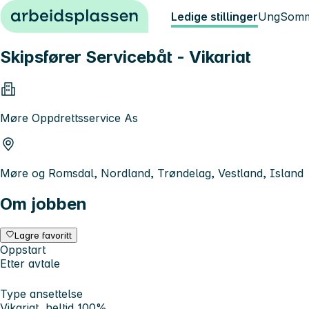
Hopp til innhold
Ledige stillinger
Ung
Somm
Skipsfører Servicebåt - Vikariat
Møre Oppdrettsservice As
Møre og Romsdal, Nordland, Trøndelag, Vestland, Island
Om jobben
Lagre favoritt
Oppstart
Etter avtale
Type ansettelse
Vikariat, heltid 100%