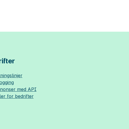
ifter
ningslinjer
logging
nnonser med API
ler for bedrifter