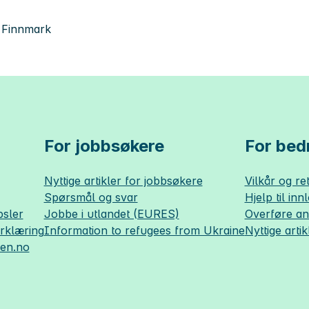
, Finnmark
For jobbsøkere
For bedr
Nyttige artikler for jobbsøkere
Vilkår og ret
Spørsmål og svar
Hjelp til inn
sler
Jobbe i utlandet (EURES)
Overføre a
erklæring
Information to refugees from Ukraine
Nyttige artik
sen.no