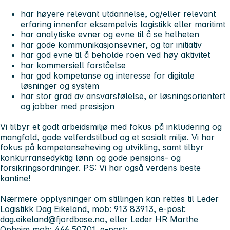
har høyere relevant utdannelse, og/eller relevant
erfaring innenfor eksempelvis logistikk eller maritimt
har analytiske evner og evne til å se helheten
har gode kommunikasjonsevner, og tar initiativ
har god evne til å beholde roen ved høy aktivitet
har kommersiell forståelse
har god kompetanse og interesse for digitale
løsninger og system
har stor grad av ansvarsfølelse, er løsningsorientert
og jobber med presisjon
Vi tilbyr et godt arbeidsmiljø med fokus på inkludering og
mangfold, gode velferdstilbud og et sosialt miljø. Vi har
fokus på kompetanseheving og utvikling, samt tilbyr
konkurransedyktig lønn og gode pensjons- og
forsikringsordninger. PS: Vi har også verdens beste
kantine!
Nærmere opplysninger om stillingen kan rettes til Leder
Logistikk Dag Eikeland, mob: 913 83913, e-post:
dag.eikeland@fjordbase.no
, eller Leder HR Marthe
Opheim mob: 466 50701, e-post: