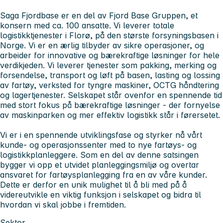
Saga Fjordbase er en del av Fjord Base Gruppen, et
konsern med ca. 100 ansatte. Vi leverer totale
logistikktjenester i Florø, på den største forsyningsbasen i
Norge. Vi er en ærlig tilbyder av sikre operasjoner, og
arbeider for innovative og bærekraftige løsninger for hele
verdikjeden. Vi leverer tjenester som pakking, merking og
forsendelse, transport og løft på basen, lasting og lossing
av fartøy, verksted for tyngre maskiner, OCTG håndtering
og lagertjenester. Selskapet står ovenfor en spennende tid
med stort fokus på bærekraftige løsninger - der fornyelse
av maskinparken og mer effektiv logistikk står i førersetet.
Vi er i en spennende utviklingsfase og styrker nå vårt
kunde- og operasjonssenter med to nye fartøys- og
logistikkplanleggere. Som en del av denne satsingen
bygger vi opp et utvidet planleggingsmiljø og overtar
ansvaret for fartøysplanlegging fra en av våre kunder.
Dette er derfor en unik mulighet til å bli med på å
videreutvikle en viktig funksjon i selskapet og bidra til
hvordan vi skal jobbe i fremtiden.
Sektor