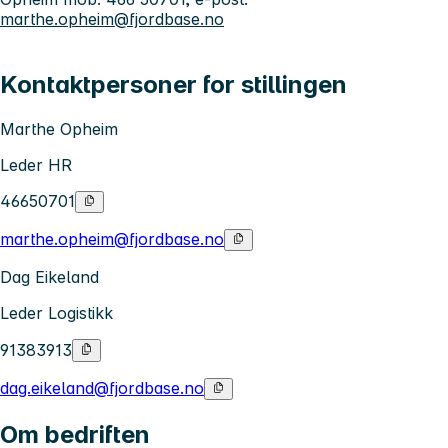
marthe.opheim@fjordbase.no
Kontaktpersoner for stillingen
Marthe Opheim
Leder HR
46650701
marthe.opheim@fjordbase.no
Dag Eikeland
Leder Logistikk
91383913
dag.eikeland@fjordbase.no
Om bedriften