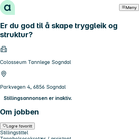
Hopp til innhold
Meny
Er du god til å skape tryggleik og
struktur?
Colosseum Tannlege Sogndal
Parkvegen 4, 6856 Sogndal
Stillingsannonsen er inaktiv.
Om jobben
Lagre favoritt
Stillingstittel
Tannhelsesekretær / assistent