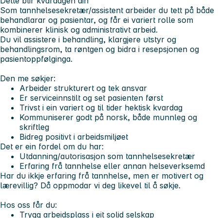
Dette blir kvardagen din
Som tannhelsesekretær/assistent arbeider du tett på både
behandlarar og pasientar, og får ei variert rolle som
kombinerer klinisk og administrativt arbeid.
Du vil assistere i behandling, klargjere utstyr og
behandlingsrom, ta røntgen og bidra i resepsjonen og
pasientoppfølginga.
Den me søkjer:
Arbeider strukturert og tek ansvar
Er serviceinnstilt og set pasienten først
Trivst i ein variert og til tider hektisk kvardag
Kommuniserer godt på norsk, både munnleg og
skriftleg
Bidreg positivt i arbeidsmiljøet
Det er ein fordel om du har:
Utdanning/autorisasjon som tannhelsesekretær
Erfaring frå tannhelse eller annan helseverksemd
Har du ikkje erfaring frå tannhelse, men er motivert og
lærevillig? Då oppmodar vi deg likevel til å søkje.
Hos oss får du:
Trygg arbeidsplass i eit solid selskap