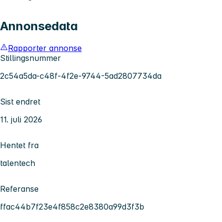
Annonsedata
Rapporter annonse
Stillingsnummer
2c54a5da-c48f-4f2e-9744-5ad2807734da
Sist endret
11. juli 2026
Hentet fra
talentech
Referanse
ffac44b7f23e4f858c2e8380a99d3f3b