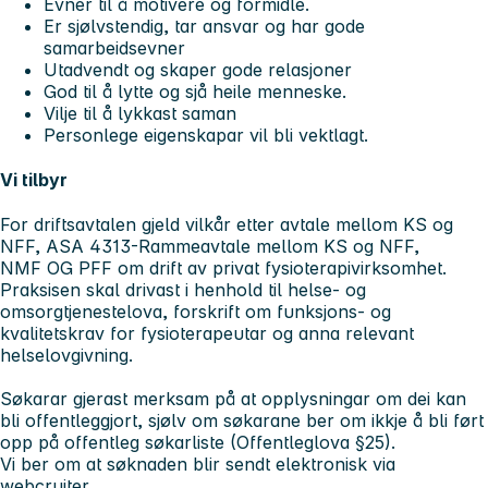
Evner til å motivere og formidle.
Er sjølvstendig, tar ansvar og har gode
samarbeidsevner
Utadvendt og skaper gode relasjoner
God til å lytte og sjå heile menneske.
Vilje til å lykkast saman
Personlege eigenskapar vil bli vektlagt.
Vi tilbyr
For driftsavtalen gjeld vilkår etter avtale mellom KS og
NFF, ASA 4313-Rammeavtale mellom KS og NFF,
NMF OG PFF om drift av privat fysioterapivirksomhet.
Praksisen skal drivast i henhold til helse- og
omsorgtjenestelova, forskrift om funksjons- og
kvalitetskrav for fysioterapeutar og anna relevant
helselovgivning.
Søkarar gjerast merksam på at opplysningar om dei kan
bli offentleggjort, sjølv om søkarane ber om ikkje å bli ført
opp på offentleg søkarliste (Offentleglova §25).
Vi ber om at søknaden blir sendt elektronisk via
webcruiter.