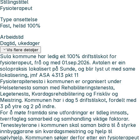
Stillingstittel
Fysioterapeut
Type ansettelse
Fast, heltid 100%
Arbeidstid
Dagtid, ukedager
Vis flere detaljer
Sula kommune har ledig eit 100% driftstilskot for
fysioterapeut, frå og med 01.sep.2026. Avtalen er ein
solopraksis lokalisert på Sunde, og blir lyst ut med same
lokalisering, jmf ASA 4313 pkt 11
Fysioterapitenesta i kommunen er organisert under
Helsetenesta saman med Rehabiliteringstenesta,
Legetenesta, Kvardagsrehabilitering og Friskliv og
Meistring. Kommunen har i dag 5 driftstilskot, fordelt med
3 på ytre og 2 på indre.
For å møte framtida sine utfordringar er tidleg innsats,
tverrfagleg samarbeid og samhandling viktige faktorar.
Tenesteyterane i kommunen skal saman bidra til å styrke
innbyggjarane sin kvardagsmeistring og hjelp til
sjølvhjelp. Kommunen søkjer derfor etter ein fysioterapeut