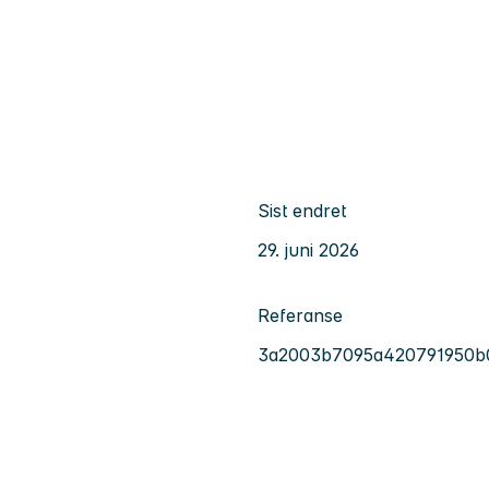
Sist endret
29. juni 2026
Referanse
3a2003b7095a420791950b