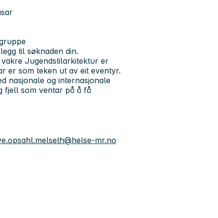
asar
ygruppe
legg til søknaden din.
 vakre Jugendstilarkitektur er
ar er som teken ut av eit eventyr.
ed nasjonale og internasjonale
g fjell som ventar på å få
e.opsahl.melseth@helse-mr.no