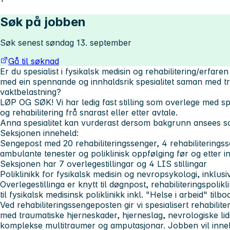
Søk på jobben
Søk senest søndag 13. september
Gå til søknad
Er du spesialist i fysikalsk medisin og rehabilitering/erfaren
med ein spennande og innhaldsrik spesialitet saman med tr
vaktbelastning?
LØP OG SØK!
Vi har ledig fast stilling som overlege med sp
og rehabilitering frå snarast eller etter avtale.
Anna spesialitet kan vurderast dersom bakgrunn ansees s
Seksjonen inneheld:
Sengepost med 20 rehabiliteringssenger, 4 rehabiliteringss
ambulante tenester og poliklinisk oppfølging før og etter i
Seksjonen har 7 overlegestillingar og 4 LIS stillingar
Poliklinikk for fysikalsk medisin og nevropsykologi, inklusiv
Overlegestillinga er knytt til døgnpost, rehabiliteringspolik
til fysikalsk medisinsk poliklinikk inkl. "Helse i arbeid" tilbo
Ved rehabiliteringssengeposten gir vi spesialisert rehabiliteri
med traumatiske hjerneskader, hjerneslag, nevrologiske li
komplekse multitraumer og amputasjonar. Jobben vil inne