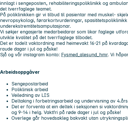
innlagt i sengeposten, rehabiliteringspoliklinikk og ambula
det tverrfaglege teamet.
På poliklinikken gir vi tilbud til pasientar med muskel- skje
nevropsykologi, førarkortvurderingar, spasititetspoliklinik
underekstremtitetsamputasjonar.
Vi søkjer engasjerte medarbeidarar som likar faglege utfordr
utvikle kvalitet på det tverrfaglege tilbodet.
Det er todelt vaktordning med heimevakt 16-21 på kvardagar 
raude dagar i jul og påske!
Sjå og vår instagram konto:
Fysmed_alesund_hmr
.
Vi håpar
Arbeidsoppgåver
Sengepostarbeid
Poliklinisk arbeid
Veiledning av LIS
Deltaking i forbetringsarbeid og undervisning av 4.å
Det er forventa at ein deltek i seksjonen si vaktordn
og 9-14 i helg. Vaktfri på røde dager i jul og påske!
Overlege går hovedsakleg bakvakt utan utrykningspli