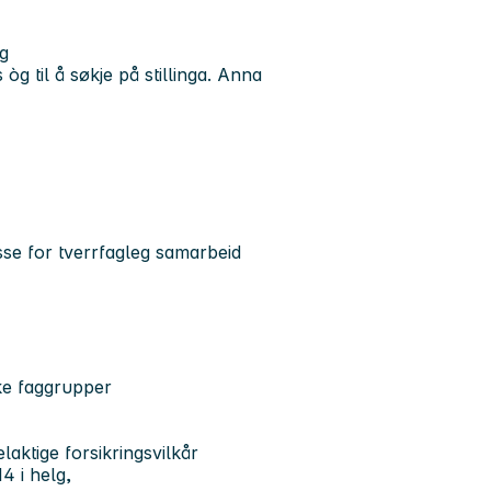
ng
òg til å søkje på stillinga. Anna
se for tverrfagleg samarbeid
ike faggrupper
aktige forsikringsvilkår
4 i helg,