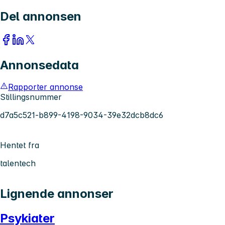
Del annonsen
Annonsedata
Rapporter annonse
Stillingsnummer
d7a5c521-b899-4198-9034-39e32dcb8dc6
Hentet fra
talentech
Lignende annonser
Psykiater