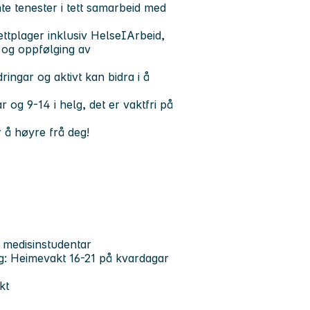
nte tenester i tett samarbeid med
lettplager inklusiv HelseIArbeid,
k og oppfølging av
ingar og aktivt kan bidra i å
og 9-14 i helg, det er vaktfri på
 å høyre frå deg!
rs medisinstudentar
ing: Heimevakt 16-21 på kvardagar
kt