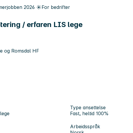
erjobben
2026
☀️
For bedrifter
tering / erfaren LIS lege
 og Romsdal HF
Type ansettelse
 lege
Fast, heltid 100%
Arbeidsspråk
Norsk