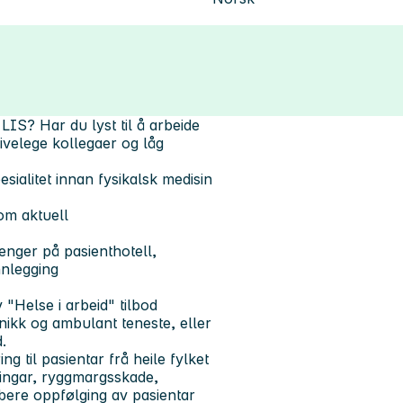
 LIS? Har du lyst til å arbeide
ivelege kollegaer og låg
esialitet innan fysikalsk medisin
om aktuell
enger på pasienthotell,
nnlegging
 "Helse i arbeid" tilbod
linikk og ambulant teneste, eller
d.
ng til pasientar frå heile fylket
dingar, ryggmargsskade,
bere oppfølging av pasientar