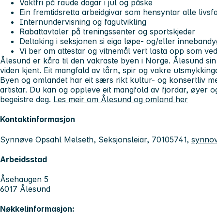
Vaktfri på raude dagar i jul og påske
Ein fremtidsretta arbeidgivar som hensyntar alle livsf
Internundervisning og fagutvikling
Rabattavtaler på treningssenter og sportskjeder
Deltaking i seksjonen si eiga løpe- og/eller inneband
Vi ber om attestar og vitnemål vert lasta opp som ved
Ålesund er kåra til den vakraste byen i Norge. Ålesund sin
viden kjent. Eit mangfald av tårn, spir og vakre utsmykking
Byen og omlandet har eit særs rikt kultur- og konsertliv m
artistar. Du kan og oppleve eit mangfold av fjordar, øyer o
begeistre deg.
Les meir om Ålesund og omland her
Kontaktinformasjon
Synnøve Opsahl Melseth, Seksjonsleiar, 70105741,
synnov
Arbeidsstad
Åsehaugen 5
6017 Ålesund
Nøkkelinformasjon: