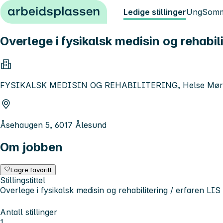
Hopp til innhold
Ledige stillinger
Ung
Somm
Overlege i fysikalsk medisin og rehabili
FYSIKALSK MEDISIN OG REHABILITERING, Helse Møre
Åsehaugen 5, 6017 Ålesund
Om jobben
Lagre favoritt
Stillingstittel
Overlege i fysikalsk medisin og rehabilitering / erfaren LIS
Antall stillinger
1