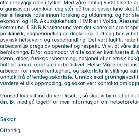
alle innbyggjarane i fylket. Med våre omlag 6500 tilsette 
organisasjon som kvar dag står på for at pasientane skal f
har ei leiande rolle innan forsking og utdanning, og har sterk
økonomi og HR. Akuttsjukehusa i HMR er i Volda, Ålesund,
kommune. I SNR Kristiansund vert det vidare eit breidt spe
poliklinikk, dagbehandling og dagkirurgi. I tillegg har vi be
psykisk helsevern og rusbehandling. Det vert lagt til rette
arbeidsmiljø prega av openheit og respekt. Vi vil at våre til
befolkninga. Difor oppmodar vi alle som er kvalifiserte til
kjønn, alder, funksjonshemming, nasjonal eller etnisk bak
hatt eit lengre opphald i arbeidslivet. Helse Møre og Romsd
arbeidar for meiroffentlegheit, og søkarlista til stillinga ka
unntak frå offentleg søkarliste. Unntak skal grunngjevast fr
vurdere ei slik oppmoding, og søkar vert kontakta om oppmodi
Uansett kva stilling du vert tilsett i, så skal vi bidra til at
din. Bli med på laget! For meir informasjon om helseføretak
Sektor
Offentlig