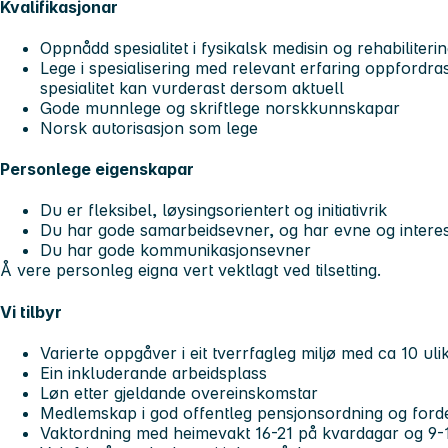
Kvalifikasjonar
Oppnådd spesialitet i fysikalsk medisin og rehabiliteri
Lege i spesialisering med relevant erfaring oppfordras 
spesialitet kan vurderast dersom aktuell
Gode munnlege og skriftlege norskkunnskapar
Norsk autorisasjon som lege
Personlege eigenskapar
Du er fleksibel, løysingsorientert og initiativrik
Du har gode samarbeidsevner, og har evne og interes
Du har gode kommunikasjonsevner
Å vere personleg eigna vert vektlagt ved tilsetting.
Vi tilbyr
Varierte oppgåver i eit tverrfagleg miljø med ca 10 ul
Ein inkluderande arbeidsplass
Løn etter gjeldande overeinskomstar
Medlemskap i god offentleg pensjonsordning og fordel
Vaktordning med heimevakt 16-21 på kvardagar og 9-1