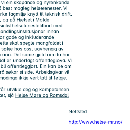
er vi ein skapande og nytenkande
å best mogleg helsetenester. Vi
e fagmiljø knytt til teknisk drift,
 og på Hjelset i Molde
sialisthelsetenestetilbod med
handlingsinstitusjonar innan
 for gode og inkluderande
sette skal spegle mangfaldet i
 å søkje hos oss, uavhengig av
grunn. Det same gjeld om du har
al er underlagt offentleglova. Vi
n bli offentleggjort. Ein kan be om
å søkar si side. Arbeidsgivar vil
nga ikkje vert tatt til følgje.
 du får utvikle deg og kompetansen
et, sjå
Helse Møre og Romsdal
Nettsted
http://www.helse-mr.no/