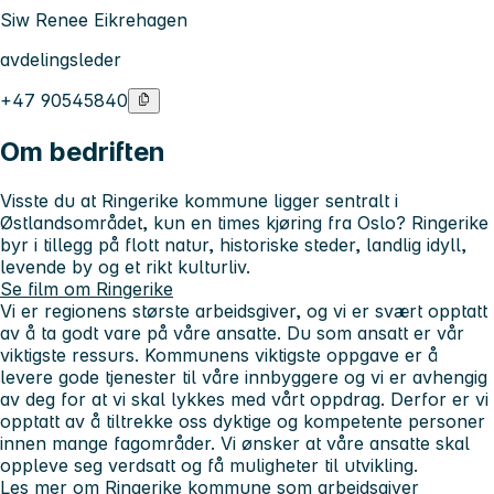
Siw Renee Eikrehagen
avdelingsleder
+47 90545840
Om bedriften
Visste du at Ringerike kommune ligger sentralt i
Østlandsområdet, kun en times kjøring fra Oslo? Ringerike
byr i tillegg på flott natur, historiske steder, landlig idyll,
levende by og et rikt kulturliv.
Se film om Ringerike
Vi er regionens største arbeidsgiver, og vi er svært opptatt
av å ta godt vare på våre ansatte. Du som ansatt er vår
viktigste ressurs. Kommunens viktigste oppgave er å
levere gode tjenester til våre innbyggere og vi er avhengig
av deg for at vi skal lykkes med vårt oppdrag. Derfor er vi
opptatt av å tiltrekke oss dyktige og kompetente personer
innen mange fagområder. Vi ønsker at våre ansatte skal
oppleve seg verdsatt og få muligheter til utvikling.
Les mer om
Ringerike kommune som arbeidsgiver