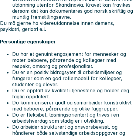
utdanning utenfor Skandinavia. Kravet kan fravikes
dersom det kan dokumenteres god norsk skriftlig og
muntlig fremstillingsevne.
Du må gjerne ha videreutdannelse innen demens,
psykiatri, geriatri e.l.
Personlige egenskaper
Du har et genuint engasjement for mennesker og
møter beboere, pårørende og kollegaer med
respekt, omsorg og profesjonalitet.
Du er en positiv bidragsyter til arbeidsmiljøet og
fungerer som en god rollemodell for kollegaer,
studenter og elever.
Du er opptatt av kvalitet i tjenestene og holder deg
faglig oppdatert.
Du kommuniserer godt og samarbeider konstruktivt
med beboere, pårørende og ulike faggrupper.
Du er fleksibel, løsningsorientert og trives i en
arbeidshverdag som stadig er i utvikling.
Du arbeider strukturert og ansvarsbevisst, og
håndterer både selvstendige arbeidsoppgaver og