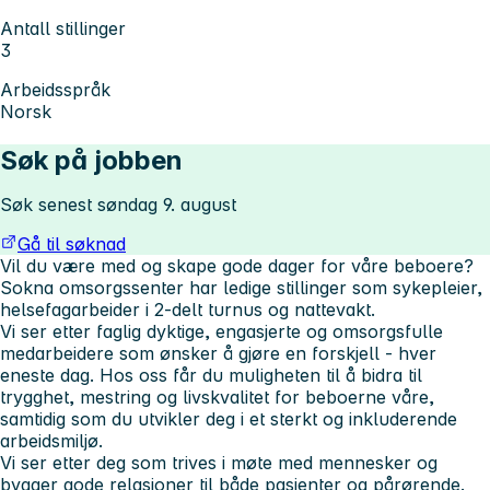
Antall stillinger
3
Arbeidsspråk
Norsk
Søk på jobben
Søk senest søndag 9. august
Gå til søknad
Vil du være med og skape gode dager for våre beboere?
Sokna omsorgssenter har ledige stillinger som
sykepleier,
h
elsefagarbeider i 2-delt turnus og nattevakt.
Vi ser etter faglig dyktige, engasjerte og omsorgsfulle
medarbeidere som ønsker å gjøre en forskjell - hver
eneste dag. Hos oss får du muligheten til å bidra til
trygghet, mestring og livskvalitet for beboerne våre,
samtidig som du utvikler deg i et sterkt og inkluderende
arbeidsmiljø.
Vi ser etter deg som trives i møte med mennesker og
bygger gode relasjoner til både pasienter og pårørende.