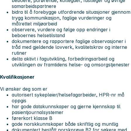
beboere, pårørende, kollegaer, fastleger og øvrige
samarbeidspartnere
bidra til å forebygge utfordrende situasjoner gjennom
trygg kommunikasjon, faglige vurderinger og
målrettet miljøarbeid
observere, vurdere og følge opp endringer i
beboernes helsetilstand
dokumentere og rapportere faglige observasjoner i
tråd med gjeldende lovverk, kvalitetskrav og interne
rutiner
delta aktivt i fagutvikling, forbedringsarbeid og
utviklingen av framtidens helse- og omsorgstjenester
Kvalifikasjoner
Vi ønsker deg som er
autorisert sykepleier/helsefagarbeider, HPR-nr må
oppgis
har gode datakunnskaper og gjerne kjennskap til
pasientjournalsystemer
førerkort klasse B
gode norskkunnskaper både skriftlig og muntlig
dokumentert bestått norskprøve B2 for søkere med