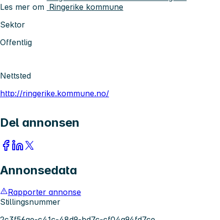
Les mer om
Ringerike kommune
Sektor
Offentlig
Nettsted
http://ringerike.kommune.no/
Del annonsen
Annonsedata
Rapporter annonse
Stillingsnummer
2c3f56ae-c41c-48d9-bd7c-cf04a94fd7ce