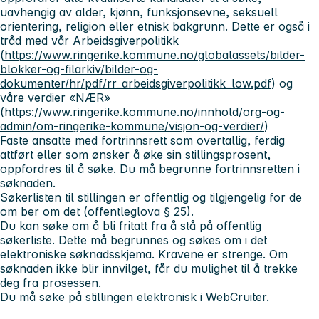
uavhengig av alder, kjønn, funksjonsevne, seksuell
orientering, religion eller etnisk bakgrunn. Dette er også i
tråd med vår
Arbeidsgiverpolitikk
(
https://www.ringerike.kommune.no/globalassets/bilder-
blokker-og-filarkiv/bilder-og-
dokumenter/hr/pdf/rr_arbeidsgiverpolitikk_low.pdf
) og
våre verdier «NÆR»
(
https://www.ringerike.kommune.no/innhold/org-og-
admin/om-ringerike-kommune/visjon-og-verdier/
)
Faste ansatte med fortrinnsrett som overtallig, ferdig
attført eller som ønsker å øke sin stillingsprosent,
oppfordres til å søke. Du må begrunne fortrinnsretten i
søknaden.
Søkerlisten til stillingen er offentlig og tilgjengelig for de
om ber om det (offentleglova § 25).
Du kan søke om å bli fritatt fra å stå på offentlig
søkerliste. Dette må begrunnes og søkes om i det
elektroniske søknadsskjema. Kravene er strenge. Om
søknaden ikke blir innvilget, får du mulighet til å trekke
deg fra prosessen.
Du må søke på stillingen elektronisk i WebCruiter.