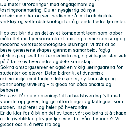
Du møter utfordringer med engasjement og
løsningsorientering. Du er nysgjerrig på nye
arbeidsmetoder og ser verdien av å ta i bruk digitale
verktøy og velferdsteknologi for å gi enda bedre tjenester.
Hos oss blir du en del av et kompetent team som jobber
målrettet med personsentrert omsorg, demensomsorg og
moderne velferdsteknologiske løsninger. Vi tror at de
beste tjenestene skapes gjennom samarbeid, faglig
utvikling og reell brukermedvirkning, og vi legger stor vekt
på å lære av hverandre og dele kunnskap.
Sokna omsorgssenter er også en viktig læringsarena for
studenter og elever. Dette bidrar til et dynamisk
arbeidsmiljø med faglige diskusjoner, ny kunnskap og
kontinuerlig utvikling – til glede for både ansatte og
beboere.
Hos oss får du en meningsfull arbeidshverdag fylt med
varierte oppgaver, faglige utfordringer og kollegaer som
støtter, inspirerer og heier på hverandre.
Er du klar for å bli en del av laget vårt og bidra til å skape
gode øyeblikk og trygge tjenester for våre beboere? Vi
gleder oss til å høre fra deg!