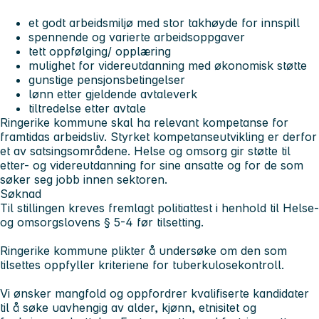
et godt arbeidsmiljø med stor takhøyde for innspill
spennende og varierte arbeidsoppgaver
tett oppfølging/ opplæring
mulighet for videreutdanning med økonomisk støtte
gunstige pensjonsbetingelser
lønn etter gjeldende avtaleverk
tiltredelse etter avtale
Ringerike kommune skal ha relevant kompetanse for
framtidas arbeidsliv. Styrket kompetanseutvikling er derfor
et av satsingsområdene. Helse og omsorg gir støtte til
etter- og videreutdanning for sine ansatte og for de som
søker seg jobb innen sektoren.
Søknad
Til stillingen kreves fremlagt politiattest i henhold til Helse-
og omsorgslovens § 5-4 før tilsetting.
Ringerike kommune plikter å undersøke om den som
tilsettes oppfyller kriteriene for tuberkulosekontroll.
Vi ønsker mangfold og oppfordrer kvalifiserte kandidater
til å søke uavhengig av alder, kjønn, etnisitet og