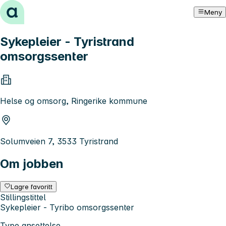
Hopp til innhold
Meny
Sykepleier - Tyristrand
omsorgssenter
Helse og omsorg, Ringerike kommune
Solumveien 7, 3533 Tyristrand
Om jobben
Lagre favoritt
Stillingstittel
Sykepleier - Tyribo omsorgssenter
Type ansettelse