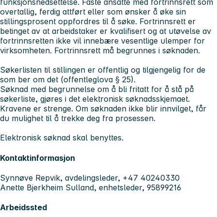
funksjonsnedsettelse. Faste ansatte med fortrinnsrett som
overtallig, ferdig attført eller som ønsker å øke sin
stillingsprosent oppfordres til å søke. Fortrinnsrett er
betinget av at arbeidstaker er kvalifisert og at utøvelse av
fortrinnsretten ikke vil innebære vesentlige ulemper for
virksomheten. Fortrinnsrett må begrunnes i søknaden.
Søkerlisten til stillingen er offentlig og tilgjengelig for de
som ber om det (offentleglova § 25).
Søknad med begrunnelse om å bli fritatt for å stå på
søkerliste, gjøres i det elektronisk søknadsskjemaet.
Kravene er strenge. Om søknaden ikke blir innvilget, får
du mulighet til å trekke deg fra prosessen.
Elektronisk søknad skal benyttes.
Kontaktinformasjon
Synnøve Repvik, avdelingsleder, +47 40240330
Anette Bjerkheim Sulland, enhetsleder, 95899216
Arbeidssted