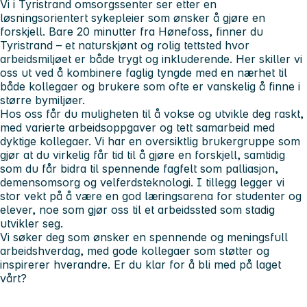
Vi i Tyristrand omsorgssenter ser etter en
løsningsorientert sykepleier som ønsker å gjøre en
forskjell. Bare 20 minutter fra Hønefoss, finner du
Tyristrand – et naturskjønt og rolig tettsted hvor
arbeidsmiljøet er både trygt og inkluderende. Her skiller vi
oss ut ved å kombinere faglig tyngde med en nærhet til
både kollegaer og brukere som ofte er vanskelig å finne i
større bymiljøer.
Hos oss får du muligheten til å vokse og utvikle deg raskt,
med varierte arbeidsoppgaver og tett samarbeid med
dyktige kollegaer. Vi har en oversiktlig brukergruppe som
gjør at du virkelig får tid til å gjøre en forskjell, samtidig
som du får bidra til spennende fagfelt som palliasjon,
demensomsorg og velferdsteknologi. I tillegg legger vi
stor vekt på å være en god læringsarena for studenter og
elever, noe som gjør oss til et arbeidssted som stadig
utvikler seg.
Vi søker deg som ønsker en spennende og meningsfull
arbeidshverdag, med gode kollegaer som støtter og
inspirerer hverandre. Er du klar for å bli med på laget
vårt?