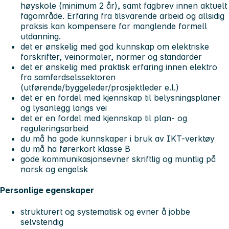
høyskole (minimum 2 år), samt fagbrev innen aktuelt
fagområde. Erfaring fra tilsvarende arbeid og allsidig
praksis kan kompensere for manglende formell
utdanning.
det er ønskelig med god kunnskap om elektriske
forskrifter, veinormaler, normer og standarder
det er ønskelig med praktisk erfaring innen elektro
fra samferdselssektoren
(utførende/byggeleder/prosjektleder e.l.)
det er en fordel med kjennskap til belysningsplaner
og lysanlegg langs vei
det er en fordel med kjennskap til plan- og
reguleringsarbeid
du må ha gode kunnskaper i bruk av IKT-verktøy
du må ha førerkort klasse B
gode kommunikasjonsevner skriftlig og muntlig på
norsk og engelsk
Personlige egenskaper
strukturert og systematisk og evner å jobbe
selvstendig