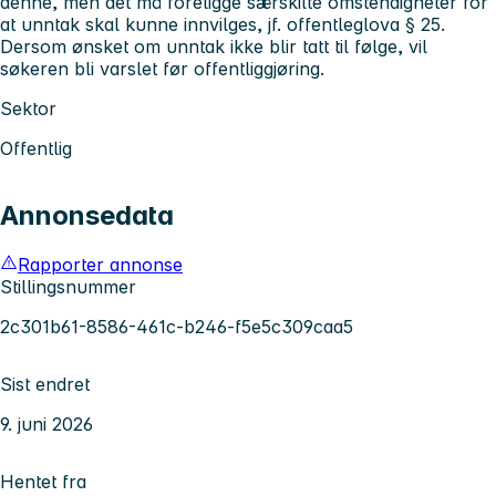
denne, men det må foreligge særskilte omstendigheter for
at unntak skal kunne innvilges, jf. offentleglova § 25.
Dersom ønsket om unntak ikke blir tatt til følge, vil
søkeren bli varslet før offentliggjøring.
Sektor
Offentlig
Annonsedata
Rapporter annonse
Stillingsnummer
2c301b61-8586-461c-b246-f5e5c309caa5
Sist endret
9. juni 2026
Hentet fra