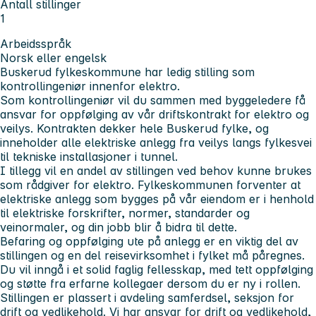
Antall stillinger
1
Arbeidsspråk
Norsk eller engelsk
Buskerud fylkeskommune har ledig stilling som
kontrollingeniør innenfor elektro.
Som kontrollingeniør vil du sammen med byggeledere få
ansvar for oppfølging av vår driftskontrakt for elektro og
veilys. Kontrakten dekker hele Buskerud fylke, og
inneholder alle elektriske anlegg fra veilys langs fylkesvei
til tekniske installasjoner i tunnel.
I tillegg vil en andel av stillingen ved behov kunne brukes
som rådgiver for elektro. Fylkeskommunen forventer at
elektriske anlegg som bygges på vår eiendom er i henhold
til elektriske forskrifter, normer, standarder og
veinormaler, og din jobb blir å bidra til dette.
Befaring og oppfølging ute på anlegg er en viktig del av
stillingen og en del reisevirksomhet i fylket må påregnes.
Du vil inngå i et solid faglig fellesskap, med tett oppfølging
og støtte fra erfarne kollegaer dersom du er ny i rollen.
Stillingen er plassert i avdeling samferdsel, seksjon for
drift og vedlikehold. Vi har ansvar for drift og vedlikehold,