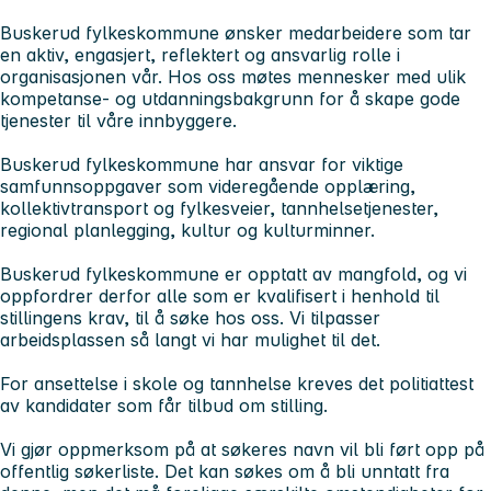
Buskerud fylkeskommune ønsker medarbeidere som tar
en aktiv, engasjert, reflektert og ansvarlig rolle i
organisasjonen vår. Hos oss møtes mennesker med ulik
kompetanse- og utdanningsbakgrunn for å skape gode
tjenester til våre innbyggere.
Buskerud fylkeskommune har ansvar for viktige
samfunnsoppgaver som videregående opplæring,
kollektivtransport og fylkesveier, tannhelsetjenester,
regional planlegging, kultur og kulturminner.
Buskerud fylkeskommune er opptatt av mangfold, og vi
oppfordrer derfor alle som er kvalifisert i henhold til
stillingens krav, til å søke hos oss. Vi tilpasser
arbeidsplassen så langt vi har mulighet til det.
For ansettelse i skole og tannhelse kreves det politiattest
av kandidater som får tilbud om stilling.
Vi gjør oppmerksom på at søkeres navn vil bli ført opp på
offentlig søkerliste. Det kan søkes om å bli unntatt fra