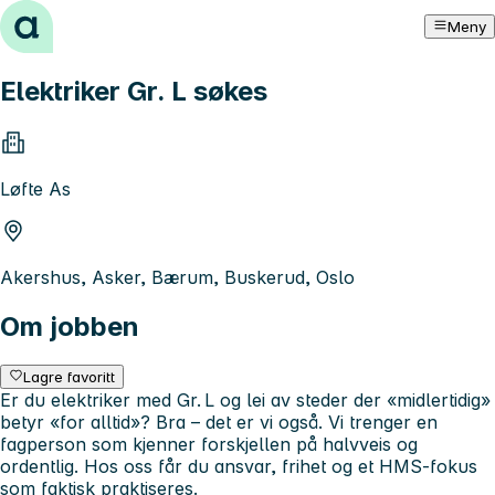
Hopp til innhold
Meny
Elektriker Gr. L søkes
Løfte As
Akershus, Asker, Bærum, Buskerud, Oslo
Om jobben
Lagre favoritt
Er du elektriker med Gr. L og lei av steder der «midlertidig»
betyr «for alltid»? Bra – det er vi også. Vi trenger en
fagperson som kjenner forskjellen på halvveis og
ordentlig. Hos oss får du ansvar, frihet og et HMS‑fokus
som faktisk praktiseres.