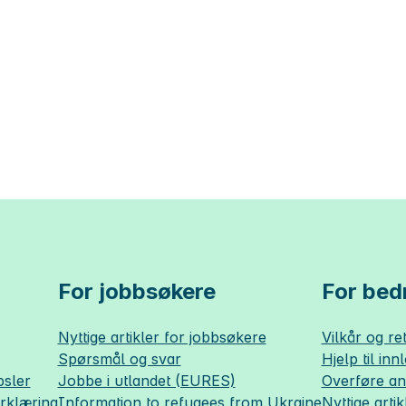
For jobbsøkere
For bedr
Nyttige artikler for jobbsøkere
Vilkår og ret
Spørsmål og svar
Hjelp til inn
sler
Jobbe i utlandet (EURES)
Overføre a
erklæring
Information to refugees from Ukraine
Nyttige artik