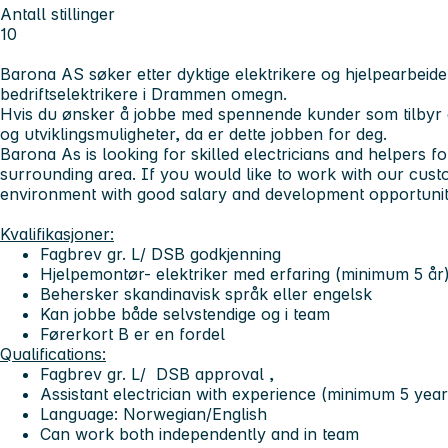
Antall stillinger
10
Barona AS
søker etter dyktige elektrikere og hjelpearbeide
bedriftselektrikere i Drammen omegn.
Hvis du ønsker å jobbe med spennende kunder som tilbyr 
og utviklingsmuligheter, da er dette jobben for deg.
Barona As is looking for skilled electricians and helpers 
surrounding area. If you would like to work with our cus
environment with good salary and development opportunities
Kvalifikasjoner:
Fagbrev gr. L/ DSB godkjenning
Hjelpemontør- elektriker med erfaring (minimum 5 år
Behersker skandinavisk språk eller engelsk
Kan jobbe både selvstendige og i team
Førerkort B er en fordel
Qualifications:
Fagbrev gr. L/ DSB approval ,
Assistant electrician with experience (minimum 5 year
Language: Norwegian/English
Can work both independently and in team