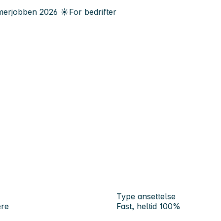
erjobben
2026
☀️
For bedrifter
Type ansettelse
ere
Fast, heltid 100%