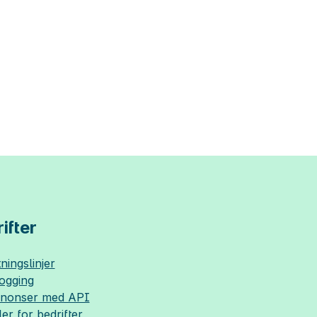
ifter
ningslinjer
logging
nnonser med API
ler for bedrifter