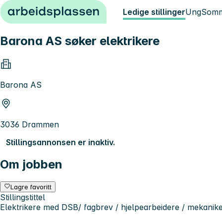
Hopp til innhold
Ledige stillinger
Ung
Somm
Barona AS søker elektrikere
Barona AS
3036 Drammen
Stillingsannonsen er inaktiv.
Om jobben
Lagre favoritt
Stillingstittel
Elektrikere med DSB/ fagbrev / hjelpearbeidere / mekanik