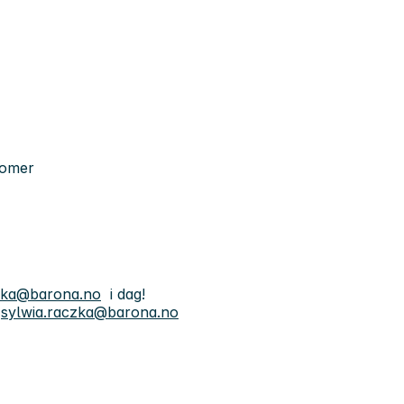
tomer
czka@barona.no
i dag!
l
sylwia.raczka@barona.no