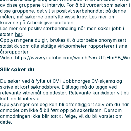
av disse gruppene til intervju. For å bli vurdert som søker i
disse gruppene, det vil si positivt særbehandlet på denne
måten, må søkerne oppfylle visse krav. Les mer om
kravene på Arbeidsgiverportalen.
Les mer om positiv særbehandling når man søker jobb i
staten
her
.
Opplysningene du gir, brukes til å utarbeide anonymisert
statistikk som alle statlige virksomheter rapporterer i sine
årsrapporter.
Video:
https://www.youtube.com/watch?v=uUTjHmSB_Wc
Slik søker du
Du søker ved å fylle ut CV i Jobbnorges CV-skjema og
skrive et kort søknadsbrev. I tillegg må du legge ved
relevante vitnemål og attester. Relevante kandidater vil bli
kalt inn til intervju.
Opplysninger om deg kan bli offentliggjort selv om du har
anmodet om ikke å bli ført opp på søkerlisten. Dersom
anmodningen ikke blir tatt til følge, vil du bli varslet om
dette.