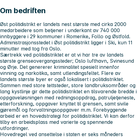
Om bedriften
Øst politidistrikt er landets nest største med cirka 2000
medarbeidere som betjener i underkant av 740 000
innbyggere i 29 kommuner i Romerike, Follo og Østfold.
Administrasjonsstedet i Øst politidistrikt ligger i Ski, kun 11
minutter med tog fra Oslo.
Særtrekk ved politidistriktet er at vi har tre av landets
største grenseovergangssteder; Oslo lufthavn, Svinesund
og Ørje. Det genererer kriminalitet spesielt innenfor
vinning og narkotika, samt utlendingsfeltet. Flere av
landets største byer er også lokalisert i politidistriktet.
Sammen med store tettsteder, store landbruksområder og
lang kystlinje gir dette politidistriktet en tilsvarende bredde i
oppgaveløsningen med redningsoppdrag, patruljetjeneste,
etterforskning, oppgaver knyttet til grensen, samt sivile
gjøremål og forvaltningsoppgaver m.m. Forebyggende
arbeid er en hovedstrategi for politidistriktet. Vi kan derfor
tilby en arbeidsplass med varierte og spennende
utfordringer.
Hovedregel ved ansettelse i staten er seks måneders