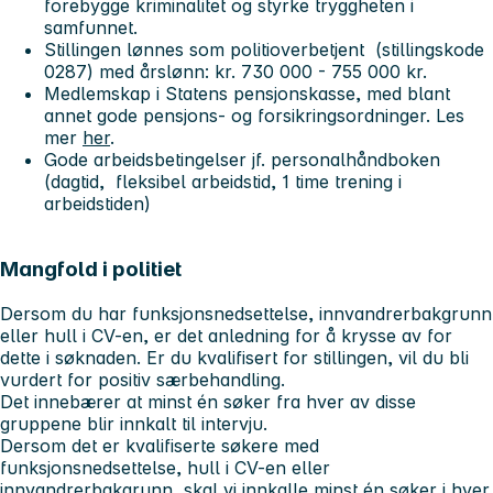
forebygge kriminalitet og styrke tryggheten i
samfunnet.
Stillingen lønnes som politioverbetjent (stillingskode
0287) med årslønn: kr. 730 000 - 755 000 kr.
Medlemskap i Statens pensjonskasse, med blant
annet gode pensjons- og forsikringsordninger. Les
mer
her
.
Gode arbeidsbetingelser jf. personalhåndboken
(dagtid, fleksibel arbeidstid, 1 time trening i
arbeidstiden)
Mangfold i politiet
Dersom du har funksjonsnedsettelse, innvandrerbakgrunn
eller hull i CV-en, er det anledning for å krysse av for
dette i søknaden. Er du kvalifisert for stillingen, vil du bli
vurdert for positiv særbehandling.
Det innebærer at minst én søker fra hver av disse
gruppene blir innkalt til intervju.
Dersom det er kvalifiserte søkere med
funksjonsnedsettelse, hull i CV-en eller
innvandrerbakgrunn, skal vi innkalle minst én søker i hver