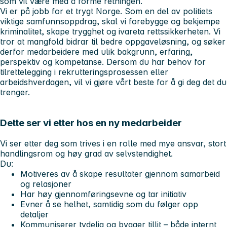
som vil være med å forme retningen.
Vi er på jobb for et trygt Norge. Som en del av politiets
viktige samfunnsoppdrag, skal vi forebygge og bekjempe
kriminalitet, skape trygghet og ivareta rettssikkerheten. Vi
tror at mangfold bidrar til bedre oppgaveløsning, og søker
derfor medarbeidere med ulik bakgrunn, erfaring,
perspektiv og kompetanse. Dersom du har behov for
tilrettelegging i rekrutteringsprosessen eller
arbeidshverdagen, vil vi gjøre vårt beste for å gi deg det du
trenger.
Dette ser vi etter hos en ny medarbeider
Vi ser etter deg som trives i en rolle med
mye ansvar, stort
handlingsrom og høy grad av selvstendighet.
Du:
Motiveres av å skape resultater gjennom samarbeid
og relasjoner
Har høy gjennomføringsevne og tar initiativ
Evner å se helhet, samtidig som du følger opp
detaljer
Kommuniserer tydelig og bygger tillit – både internt