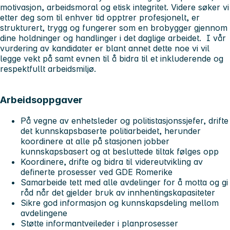
motivasjon, arbeidsmoral og etisk integritet. Videre søker vi
etter deg som til enhver tid opptrer profesjonelt, er
strukturert, trygg og fungerer som en brobygger gjennom
dine holdninger og handlinger i det daglige arbeidet. I vår
vurdering av kandidater er blant annet dette noe vi vil
legge vekt på samt evnen til å bidra til et inkluderende og
respektfullt arbeidsmiljø.
Arbeidsoppgaver
På vegne av enhetsleder og politistasjonssjefer, drifte
det kunnskapsbaserte politiarbeidet, herunder
koordinere at alle på stasjonen jobber
kunnskapsbasert og at besluttede tiltak følges opp
Koordinere, drifte og bidra til videreutvikling av
definerte prosesser ved GDE Romerike
Samarbeide tett med alle avdelinger for å motta og gi
råd når det gjelder bruk av innhentingskapasiteter
Sikre god informasjon og kunnskapsdeling mellom
avdelingene
Støtte informantveileder i planprosesser