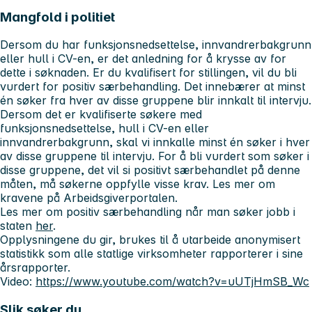
Mangfold i politiet
Dersom du har funksjonsnedsettelse, innvandrerbakgrunn
eller hull i CV-en, er det anledning for å krysse av for
dette i søknaden. Er du kvalifisert for stillingen, vil du bli
vurdert for positiv særbehandling. Det innebærer at minst
én søker fra hver av disse gruppene blir innkalt til intervju.
Dersom det er kvalifiserte søkere med
funksjonsnedsettelse, hull i CV-en eller
innvandrerbakgrunn, skal vi innkalle minst én søker i hver
av disse gruppene til intervju. For å bli vurdert som søker i
disse gruppene, det vil si positivt særbehandlet på denne
måten, må søkerne oppfylle visse krav. Les mer om
kravene på Arbeidsgiverportalen.
Les mer om positiv særbehandling når man søker jobb i
staten
her
.
Opplysningene du gir, brukes til å utarbeide anonymisert
statistikk som alle statlige virksomheter rapporterer i sine
årsrapporter.
Video:
https://www.youtube.com/watch?v=uUTjHmSB_Wc
Slik søker du