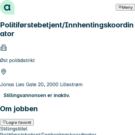
Hopp til innhold
Meny
Politiførstebetjent/Innhentingskoordin
ator
Øst politidistrikt
Jonas Lies Gate 20, 2000 Lillestrøm
Stillingsannonsen er inaktiv.
Om jobben
Lagre favoritt
Stillingstittel
Politiførstebetjent/Innhentingskoordinator