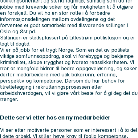
utviklingsorientert og sterkt fagmiljø, samtidig som du får
jobbe med krevende saker og får muligheten til å utgjøre
en forskjell. Du vil ha en stor rolle i å forbedre
informasjonsdelingen mellom avdelingene og det
forventes et godt samarbeid med tilsvarende stillinger i
Oslo og Øst pd.
Stillingen er stedsplassert på Lillestrøm politistasjon og er
lagt til dagtid.
Vi er på jobb for et trygt Norge. Som en del av politiets
viktige samfunnsoppdrag, skal vi forebygge og bekjempe
kriminalitet, skape trygghet og ivareta rettssikkerheten. Vi
tror at mangfold bidrar til bedre oppgaveløsning, og søker
derfor medarbeidere med ulik bakgrunn, erfaring,
perspektiv og kompetanse. Dersom du har behov for
tilrettelegging i rekrutteringsprosessen eller
arbeidshverdagen, vil vi gjøre vårt beste for å gi deg det du
trenger.
Dette ser vi etter hos en ny medarbeider
Vi ser etter motiverte personer som er interessert i å ta del
i dette arbeid. Vi stiller høye krav til faglig kompetanse,