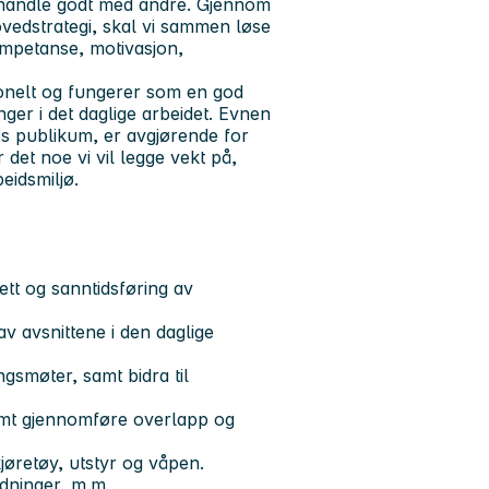
mhandle godt med andre. Gjennom
edstrategi, skal vi sammen løse
kompetanse, motivasjon,
sjonelt og fungerer som en god
ger i det daglige arbeidet. Evnen
hos publikum, er avgjørende for
 det noe vi vil legge vekt på,
eidsmiljø.
sett og sanntidsføring av
av avsnittene i den daglige
gsmøter, samt bidra til
samt gjennomføre overlapp og
jøretøy, utstyr og våpen.
dninger, m.m.