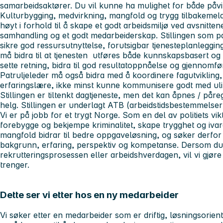
samarbeidsaktører. Du vil kunne ha mulighet for både påvi
Kulturbygging, medvirkning, mangfold og trygg tilbakemeldi
høyt i forhold til å skape et godt arbeidsmiljø ved avsnitten
samhandling og et godt medarbeiderskap. Stillingen som p
sikre god ressursutnyttelse, forutsigbar tjenesteplanlegg
må bidra til at tjenesten utføres både kunnskapsbasert og
sette retning, bidra til god resultatoppnåelse og gjennomf
Patruljeleder må også bidra med å koordinere fagutviklin
erfaringslære, ikke minst kunne kommunisere godt med uli
Stillingen er tiltenkt dagtjeneste, men det kan åpnes / påreg
helg. Stillingen er underlagt ATB (arbeidstidsbestemmelser) 
Vi er på jobb for et trygt Norge. Som en del av politiets v
forebygge og bekjempe kriminalitet, skape trygghet og ivare
mangfold bidrar til bedre oppgaveløsning, og søker derfo
bakgrunn, erfaring, perspektiv og kompetanse. Dersom du h
rekrutteringsprosessen eller arbeidshverdagen, vil vi gjøre 
trenger.
Dette ser vi etter hos en ny medarbeider
Vi søker etter en medarbeider som er driftig, løsningsorie