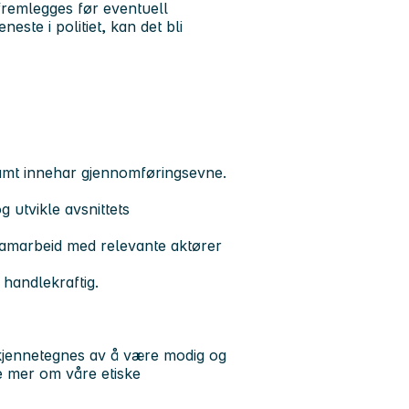
fremlegges før eventuell
este i politiet, kan det bli
 samt innehar gjennomføringsevne.
g utvikle avsnittets
samarbeid med relevante aktører
 handlekraftig.
u kjennetegnes av å være modig og
se mer om våre etiske