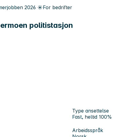
erjobben
2026
☀️
For bedrifter
rdermoen politistasjon
Type ansettelse
Fast, heltid 100%
Arbeidsspråk
Norsk