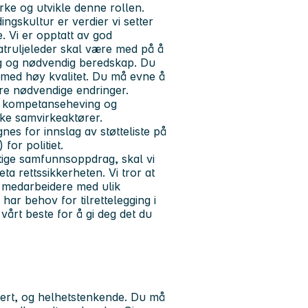
rke og utvikle denne rollen.
ngskultur er verdier vi setter
e. Vi er opptatt av god
atruljeleder skal være med på å
ing og nødvendig beredskap. Du
 med høy kvalitet. Du må evne å
øre nødvendige endringer.
g, kompetanseheving og
ke samvirkeaktører.
nes for innslag av støtteliste på
for politiet.
iktige samfunnsoppdrag, skal vi
ta rettssikkerheten. Vi tror at
r medarbeidere med ulik
ar behov for tilrettelegging i
vårt beste for å gi deg det du
ntert, og helhetstenkende. Du må