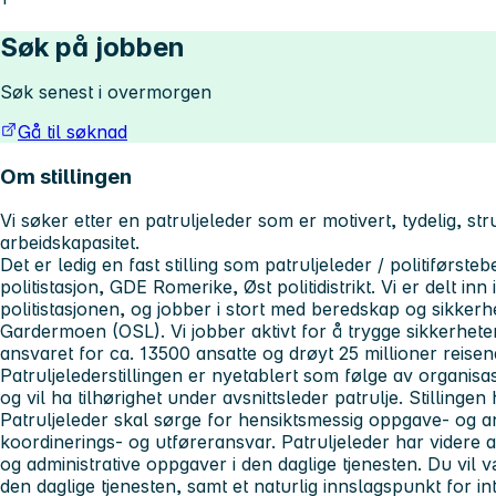
Søk på jobben
Søk senest i overmorgen
Gå til søknad
Om stillingen
Vi søker etter en patruljeleder som er motivert, tydelig, st
arbeidskapasitet
.
Det er ledig en fast stilling som patruljeleder / politiførs
politistasjon, GDE Romerike, Øst politidistrikt. Vi er delt inn 
politistasjonen, og jobber i stort med beredskap og sikker
Gardermoen (OSL). Vi jobber aktivt for å trygge sikkerheten 
ansvaret for ca. 13500 ansatte og drøyt 25 millioner reisend
Patruljelederstillingen er nyetablert som følge av organis
og vil ha tilhørighet under avsnittsleder patrulje. Stillinge
Patruljeleder skal sørge for hensiktsmessig oppgave- og a
koordinerings- og utføreransvar. Patruljeleder har videre a
og administrative oppgaver i den daglige tjenesten. Du vil 
den daglige tjenesten, samt et naturlig innslagspunkt for i