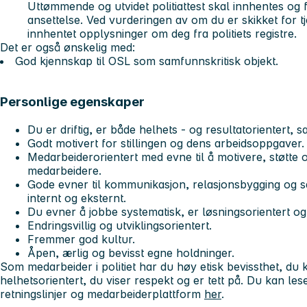
Uttømmende og utvidet politiattest skal innhentes og 
ansettelse. Ved vurderingen av om du er skikket for tjen
innhentet opplysninger om deg fra politiets registre.
Det er også ønskelig med:
God kjennskap til OSL som samfunnskritisk objekt.
Personlige egenskaper
Du er driftig, er både helhets - og resultatorientert,
Godt motivert for stillingen og dens arbeidsoppgaver.
Medarbeiderorientert med evne til å motivere, støtte o
medarbeidere.
Gode evner til kommunikasjon, relasjonsbygging og 
internt og eksternt.
Du evner å jobbe systematisk, er løsningsorientert og
Endringsvillig og utviklingsorientert.
Fremmer god kultur.
Åpen, ærlig og bevisst egne holdninger.
Som medarbeider i politiet har du høy etisk bevissthet, d
helhetsorientert, du viser respekt og er tett på. Du kan le
retningslinjer og medarbeiderplattform
her
.