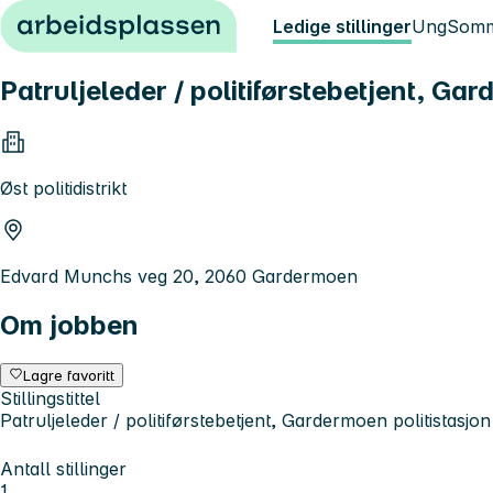
Hopp til innhold
Ledige stillinger
Ung
Somm
Patruljeleder / politiførstebetjent, Ga
Øst politidistrikt
Edvard Munchs veg 20, 2060 Gardermoen
Om jobben
Lagre favoritt
Stillingstittel
Patruljeleder / politiførstebetjent, Gardermoen politistasjon
Antall stillinger
1