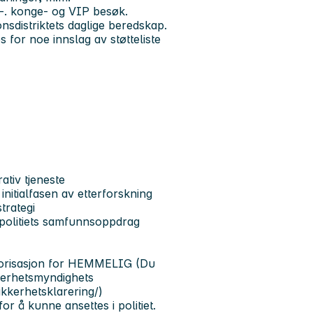
s-. konge- og VIP besøk.
onsdistriktets daglige beredskap.
s for noe innslag av støtteliste
ativ tjeneste
initialfasen av etterforskning
trategi
i politiets samfunnsoppdrag
torisasjon for
HEMMELIG
(Du
kerhetsmyndighets
ikkerhetsklarering/)
or å kunne ansettes i politiet.