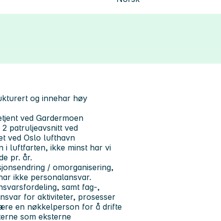
rukturert og innehar høy
tebetjent ved Gardermoen
i 2 patruljeavsnitt ved
het ved Oslo lufthavn
i luftfarten, ikke minst har vi
e pr. år.
asjonsendring / omorganisering,
n har ikke personalansvar.
nsvarsfordeling, samt fag-,
nsvar for aktiviteter, prosesser
være en nøkkelperson for å drifte
nterne som eksterne