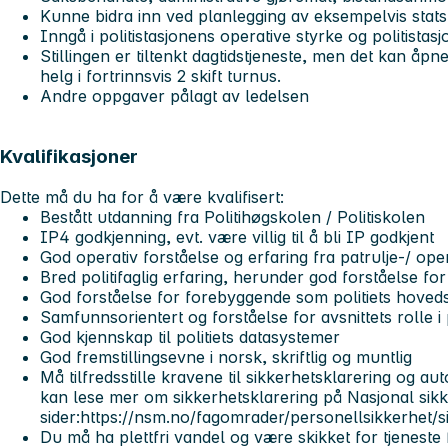
Kunne bidra inn ved planlegging av eksempelvis stat
Inngå i politistasjonens operative styrke og politistasj
Stillingen er tiltenkt dagtidstjeneste, men det kan åpne
helg i fortrinnsvis 2 skift turnus.
Andre oppgaver pålagt av ledelsen
Kvalifikasjoner
Dette må du ha for å være kvalifisert:
Bestått utdanning fra Politihøgskolen / Politiskolen
IP4 godkjenning, evt. være villig til å bli IP godkjent
God operativ forståelse og erfaring fra patrulje-/ oper
Bred politifaglig erfaring, herunder god forståelse for 
God forståelse for forebyggende som politiets hoveds
Samfunnsorientert og forståelse for avsnittets rolle 
God kjennskap til politiets datasystemer
God fremstillingsevne i norsk, skriftlig og muntlig
Må tilfredsstille kravene til sikkerhetsklarering og au
kan lese mer om sikkerhetsklarering på Nasjonal sik
sider:https://nsm.no/fagomrader/personellsikkerhet/s
Du må ha plettfri vandel og være skikket for tjeneste f