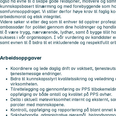
også ha evne til å skape gode relasjoner, motivere og sa
kunnskapsbasert tilnærming og med forebyggende som hov
samfunnsoppdraget. Vi stiller derfor høye krav til faglig 
arbeidsmoral og etisk integritet.
Videre søker vi etter deg som til enhver tid opptrer profe
ambassadør for politiet gjennom dine holdninger og handlin
til å være trygg, nærværende, lydhør, samt å bygge tillit 
suksess i vår organisasjon. I vår vurdering av kandidater er
samt evnen til å bidra til et inkluderende og respektfullt arb
Arbeidsoppgaver
Koordinere og lede daglig drift av vaktsett, tjenesteut
tjenestemessige endringer.
Bidra til kunnskapsstyrt kvalitetssikring og veiledning 
virksomheten.
Tilrettelegging og gjennomføring av PPS tilbakemeldin
oppfølging av både antall og kvalitet på PPS avhør.
Delta i aktuell møtevirksomhet internt og eksternt, 
paroler med mannskapene.
Kontroll, oppfølging og rapportering på blant annet k
Saksbehandle, administrative gjøremål, bistandsanmo