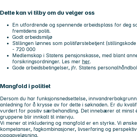
Dette kan vi tilby om du velger oss
En utfordrende og spennende arbeidsplass for deg 
fremtidens politi.
Godt arbeidsmiljø
Stillingen lønnes som politiførstebetjent (stillingsko
- 720 000
Medlemskap i Statens pensjonskasse, med blant anne
forsikringsordninger. Les mer
her
.
Gode arbeidsbetingelser, jfr. Statens personalhåndbok.
Mangfold i politiet
Dersom du har funksjonsnedsettelse, innvandrerbakgrunn el
anledning for å krysse av for dette i søknaden. Er du kvalifise
vurdert for positiv særbehandling. Det innebærer at minst 
gruppene blir innkalt til intervju.
Vi mener at inkludering og mangfold er en styrke. Vi ønsk
kompetanser, fagkombinasjoner, livserfaring og perspektive
oppgaveløsning.