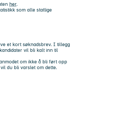
aten
her
.
tistikk som alle statlige
e et kort søknadsbrev. I tillegg
didater vil bli kalt inn til
 anmodet om ikke å bli ført opp
vil du bli varslet om dette.