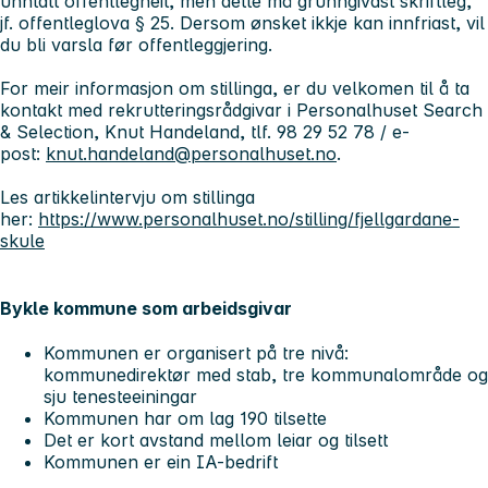
unntatt offentlegheit, men dette må grunngivast skriftleg,
jf. offentleglova § 25. Dersom ønsket ikkje kan innfriast, vil
du bli varsla før offentleggjering.
For meir informasjon om stillinga, er du velkomen til å ta
kontakt med rekrutteringsrådgivar i Personalhuset Search
& Selection, Knut Handeland, tlf. 98 29 52 78 / e-
post:
knut.handeland@personalhuset.no
.
Les artikkelintervju om stillinga
her:
https://www.personalhuset.no/stilling/fjellgardane-
skule
Bykle kommune som arbeidsgivar
Kommunen er organisert på tre nivå:
kommunedirektør med stab, tre kommunalområde og
sju tenesteeiningar
Kommunen har om lag 190 tilsette
Det er kort avstand mellom leiar og tilsett
Kommunen er ein IA-bedrift