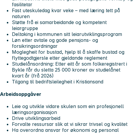
fasilitetar
Fast uteskuledag kvar veke – med læring tett på
naturen
Støtte frå ei samarbeidande og kompetent
leiargruppe
Deltaking i kommunen sitt leiarutviklingsprogram
Løn etter avtale og gode pensjons- og
forsikringsordningar
Moglegheit for bustad, hjelp til å skaffe bustad og
flyttegodtgjersle etter gjeldande reglement
Studielånsordning: Etter eitt år som folkeregistrert i
Bykle får du sletta 25 000 kroner av studielånet
kvart år (frå 2026)
Tilgang til bedriftsleilegheit i Kristiansand
Arbeidsoppgåver
Leie og utvikle vidare skulen som ein profesjonell
læringsorganisasjon
Drive utviklingsarbeid
Forvalte ressursar slik at vi sikrar trivsel og kvalitet
Ha overordna ansvar for økonomi og personal