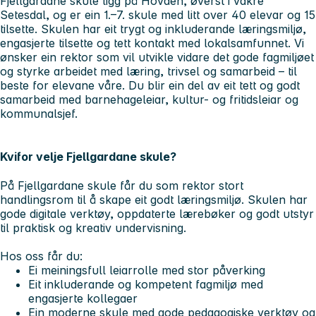
Fjellgardane skule ligg på Hovden, øverst i vakre
Setesdal, og er ein 1.–7. skule med litt over 40 elevar og 15
tilsette. Skulen har eit trygt og inkluderande læringsmiljø,
engasjerte tilsette og tett kontakt med lokalsamfunnet. Vi
ønsker ein rektor som vil utvikle vidare det gode fagmiljøet
og styrke arbeidet med læring, trivsel og samarbeid – til
beste for elevane våre. Du blir ein del av eit tett og godt
samarbeid med barnehageleiar, kultur- og fritidsleiar og
kommunalsjef.
Kvifor velje Fjellgardane skule?
På Fjellgardane skule får du som rektor stort
handlingsrom til å skape eit godt læringsmiljø. Skulen har
gode digitale verktøy, oppdaterte lærebøker og godt utstyr
til praktisk og kreativ undervisning.
Hos oss får du:
Ei meiningsfull leiarrolle med stor påverking
Eit inkluderande og kompetent fagmiljø med
engasjerte kollegaer
Ein moderne skule med gode pedagogiske verktøy og