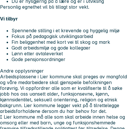
Du er nysgjerrig på å lære og er i utvikling
Personlig egnethet vil bli tillagt stor vekt.
Vi tilbyr
Spennende stilling i et krevende og hyggelig miljø
Fokus på pedagogisk utviklingsarbeid
Fin beliggenhet med kort vei til skog og mark
Godt arbeidsmiljø og gode kollegaer
Lønn etter avtaleverket
Gode pensjonsordninger
Andre opplysninger
Arbeidsplassene i Lier kommune skal preges av mangfold
og våre medarbeidere skal gjenspeile befolkningen
forøvrig. Vi oppfordrer alle som er kvalifiserte til å søke
jobb hos oss uansett alder, funksjonsevne, kjønn,
kjønnsidentitet, seksuell orientering, religion og etnisk
bakgrunn. Lier kommune legger vekt på å tilrettelegge
arbeidsforholdene dersom du har behov for det.
I Lier kommune må alle som skal arbeide innen helse og
omsorg eller med barn, unge og funksjonshemmede
fremvise tilfredsstillende politiattest før tiltredelse. Denne