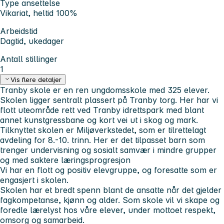
Type ansettelse
Vikariat, heltid 100%
Arbeidstid
Dagtid, ukedager
Antall stillinger
1
Vis flere detaljer
Tranby skole er en ren ungdomsskole med 325 elever.
Skolen ligger sentralt plassert på Tranby torg. Her har vi
flott uteområde rett ved Tranby idrettspark med blant
annet kunstgressbane og kort vei ut i skog og mark.
Tilknyttet skolen er Miljøverkstedet, som er tilrettelagt
avdeling for 8.-10. trinn. Her er det tilpasset barn som
trenger undervisning og sosialt samvær i mindre grupper
og med saktere læringsprogresjon
Vi har en flott og positiv elevgruppe, og foresatte som er
engasjert i skolen.
Skolen har et bredt spenn blant de ansatte når det gjelder
fagkompetanse, kjønn og alder. Som skole vil vi skape og
foredle lærelyst hos våre elever, under mottoet respekt,
omsorg og samarbeid.