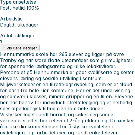
Type ansettelse
Fast, heltid 100%
Arbeidstid
Dagtid, ukedager
Antall stillinger
1
Vis flere detaljer
Hennummarka skole har 265 elever og ligger på øvre
Tranby og har store flotte uteområder som gir muligheter
for spennende læringsarena og ulike lekaktiviteter.
Personalet på Hennummarka er godt kvalifiserte og setter
elevens læring og sosiale utvikling i sentrum.
Miljøverkstedet er en tilrettelagt avdeling, som er et tilbud
for barn fra hele Lier kommune. Her er det undervisning
og samvær i klasser, mindre grupper og en til en. Elevene
her har behov for individuell tilrettelegging og et helhetlig
spesialpedagogisk tilbud gjennom hele dagen.
Vi styrker laget rundt barnet, og søker deg som er
vernepleier eller har relevant 3-årig utdanning. Du ønsker
å bruke din kompetansen for å styrke kvaliteten i
avdelingen. og i arbeidet med og rundt enkeltelever.