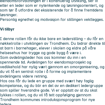
eiendomsforvaltningen er i kontinuerlig utvikling, ser vi
etter en leder som er nytenkende og løsningsorientert, og
som tør å utfordre det eksisterende for å finne fremtidens
løsninger.
Personlig egnethet og motivasjon for stillingen vektlegges.
Vi tilbyr
I denne rollen får du ikke bare en lederstilling – du får en
nøkkelrolle i utviklingen av Trondheim. Du bidrar direkte til
at barn i barnehager, elever i skolen og eldre på våre
helsesehus har trygge og gode bygg å være i.
Som avdelingsleder hos oss kommer du inn i en
spennende tid. Avdelingen for eiendomsprosjekt og
vedlikehold har nylig vært gjennom en omorganisering, og
du vil få en sentral rolle i å forme og implementere
avdelingens videre retning.
Hos oss får du lede en gruppe med svært høy faglig
kompetanse, og du blir en del av en dedikert ledergruppe
som spiller hverandre gode. Vi er opptatt av at du skal
lykkes i rollen, og du vil få tett oppfølging gjennom
Trondheim kommunes introduksjonsprogram for nye
ledere.