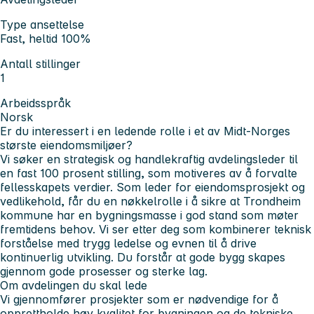
Type ansettelse
Fast, heltid 100%
Antall stillinger
1
Arbeidsspråk
Norsk
Er du interessert i en ledende rolle i et av Midt-Norges
største eiendomsmiljøer?
Vi søker en strategisk og handlekraftig avdelingsleder til
en fast 100 prosent stilling, som motiveres av å forvalte
fellesskapets verdier. Som leder for eiendomsprosjekt og
vedlikehold, får du en nøkkelrolle i å sikre at Trondheim
kommune har en bygningsmasse i god stand som møter
fremtidens behov. Vi ser etter deg som kombinerer teknisk
forståelse med trygg ledelse og evnen til å drive
kontinuerlig utvikling. Du forstår at gode bygg skapes
gjennom gode prosesser og sterke lag.
Om avdelingen du skal lede
Vi gjennomfører prosjekter som er nødvendige for å
opprettholde høy kvalitet for bygningen og de tekniske