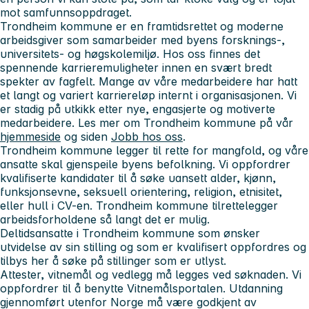
mot samfunnsoppdraget.
Trondheim kommune er en framtidsrettet og moderne
arbeidsgiver som samarbeider med byens forsknings-,
universitets- og høgskolemiljø. Hos oss finnes det
spennende karrieremuligheter innen en svært bredt
spekter av fagfelt. Mange av våre medarbeidere har hatt
et langt og variert karriereløp internt i organisasjonen. Vi
er stadig på utkikk etter nye, engasjerte og motiverte
medarbeidere. Les mer om Trondheim kommune på vår
hjemmeside
og siden
Jobb hos oss
.
Trondheim kommune legger til rette for mangfold, og våre
ansatte skal gjenspeile byens befolkning. Vi oppfordrer
kvalifiserte kandidater til å søke uansett alder, kjønn,
funksjonsevne, seksuell orientering, religion, etnisitet,
eller hull i CV-en. Trondheim kommune tilrettelegger
arbeidsforholdene så langt det er mulig.
Deltidsansatte i Trondheim kommune som ønsker
utvidelse av sin stilling og som er kvalifisert oppfordres og
tilbys her å søke på stillinger som er utlyst.
Attester, vitnemål og vedlegg må legges ved søknaden. Vi
oppfordrer til å benytte Vitnemålsportalen. Utdanning
gjennomført utenfor Norge må være godkjent av