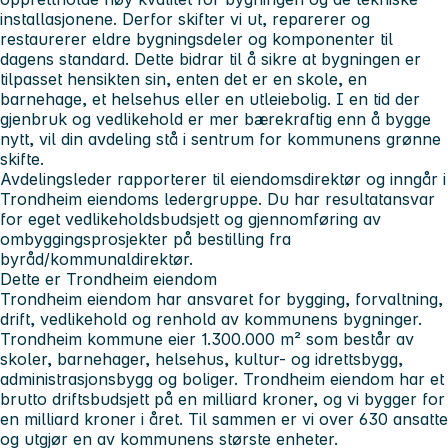
installasjonene. Derfor skifter vi ut, reparerer og
restaurerer eldre bygningsdeler og komponenter til
dagens standard. Dette bidrar til å sikre at bygningen er
tilpasset hensikten sin, enten det er en skole, en
barnehage, et helsehus eller en utleiebolig. I en tid der
gjenbruk og vedlikehold er mer bærekraftig enn å bygge
nytt, vil din avdeling stå i sentrum for kommunens grønne
skifte.
Avdelingsleder rapporterer til eiendomsdirektør og inngår i
Trondheim eiendoms ledergruppe. Du har resultatansvar
for eget vedlikeholdsbudsjett og gjennomføring av
ombyggingsprosjekter på bestilling fra
byråd/kommunaldirektør.
Dette er Trondheim eiendom
Trondheim eiendom har ansvaret for bygging, forvaltning,
drift, vedlikehold og renhold av kommunens bygninger.
Trondheim kommune eier 1.300.000 m² som består av
skoler, barnehager, helsehus, kultur- og idrettsbygg,
administrasjonsbygg og boliger. Trondheim eiendom har et
brutto driftsbudsjett på en milliard kroner, og vi bygger for
en milliard kroner i året. Til sammen er vi over 630 ansatte
og utgjør en av kommunens største enheter.