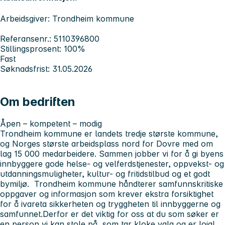
Arbeidsgiver: Trondheim kommune
Referansenr.: 5110396800
Stillingsprosent: 100%
Fast
Søknadsfrist: 31.05.2026
Om bedriften
Åpen – kompetent – modig
Trondheim kommune er landets tredje største kommune,
og Norges største arbeidsplass nord for Dovre med om
lag 15 000 medarbeidere. Sammen jobber vi for å gi byens
innbyggere gode helse- og velferdstjenester, oppvekst- og
utdanningsmuligheter, kultur- og fritidstilbud og et godt
bymiljø. Trondheim kommune håndterer samfunnskritiske
oppgaver og informasjon som krever ekstra forsiktighet
for å ivareta sikkerheten og tryggheten til innbyggerne og
samfunnet.Derfor er det viktig for oss at du som søker er
en person vi kan stole på, som tar kloke valg og er lojal