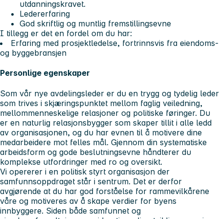
utdanningskravet.
Ledererfaring
God skriftlig og muntlig fremstillingsevne
I tillegg er det en fordel om du har:
Erfaring med prosjektledelse, fortrinnsvis fra eiendoms-
og byggebransjen
Personlige egenskaper
Som vår nye avdelingsleder er du en trygg og tydelig leder
som trives i skjæringspunktet mellom faglig veiledning,
mellommenneskelige relasjoner og politiske føringer. Du
er en naturlig relasjonsbygger som skaper tillit i alle ledd
av organisasjonen, og du har evnen til å motivere dine
medarbeidere mot felles mål. Gjennom din systematiske
arbeidsform og gode beslutningsevne håndterer du
komplekse utfordringer med ro og oversikt.
Vi opererer i en politisk styrt organisasjon der
samfunnsoppdraget står i sentrum. Det er derfor
avgjørende at du har god forståelse for rammevilkårene
våre og motiveres av å skape verdier for byens
innbyggere. Siden både samfunnet og