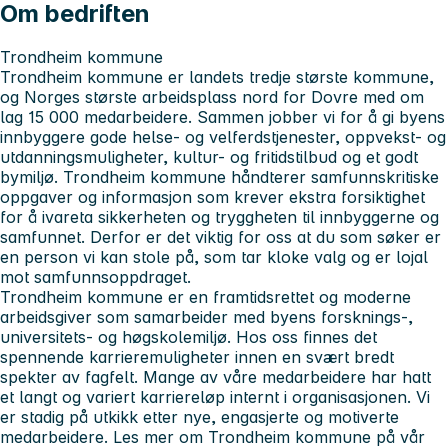
Om bedriften
Trondheim kommune
Trondheim kommune er landets tredje største kommune,
og Norges største arbeidsplass nord for Dovre med om
lag 15 000 medarbeidere. Sammen jobber vi for å gi byens
innbyggere gode helse- og velferdstjenester, oppvekst- og
utdanningsmuligheter, kultur- og fritidstilbud og et godt
bymiljø. Trondheim kommune håndterer samfunnskritiske
oppgaver og informasjon som krever ekstra forsiktighet
for å ivareta sikkerheten og tryggheten til innbyggerne og
samfunnet. Derfor er det viktig for oss at du som søker er
en person vi kan stole på, som tar kloke valg og er lojal
mot samfunnsoppdraget.
Trondheim kommune er en framtidsrettet og moderne
arbeidsgiver som samarbeider med byens forsknings-,
universitets- og høgskolemiljø. Hos oss finnes det
spennende karrieremuligheter innen en svært bredt
spekter av fagfelt. Mange av våre medarbeidere har hatt
et langt og variert karriereløp internt i organisasjonen. Vi
er stadig på utkikk etter nye, engasjerte og motiverte
medarbeidere. Les mer om Trondheim kommune på vår