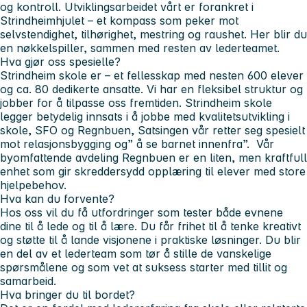
og kontroll. Utviklingsarbeidet vårt er forankret i
Strindheimhjulet – et kompass som peker mot
selvstendighet, tilhørighet, mestring og raushet. Her blir du
en nøkkelspiller, sammen med resten av lederteamet.
Hva gjør oss spesielle?
Strindheim skole er – et fellesskap med nesten 600 elever
og ca. 80 dedikerte ansatte. Vi har en fleksibel struktur og
jobber for å tilpasse oss fremtiden. Strindheim skole
legger betydelig innsats i å jobbe med kvalitetsutvikling i
skole, SFO og Regnbuen, Satsingen vår retter seg spesielt
mot relasjonsbygging og” å se barnet innenfra”. Vår
byomfattende avdeling Regnbuen er en liten, men kraftfull
enhet som gir skreddersydd opplæring til elever med store
hjelpebehov.
Hva kan du forvente?
Hos oss vil du få utfordringer som tester både evnene
dine til å lede og til å lære. Du får frihet til å tenke kreativt
og støtte til å lande visjonene i praktiske løsninger. Du blir
en del av et lederteam som tør å stille de vanskelige
spørsmålene og som vet at suksess starter med tillit og
samarbeid.
Hva bringer du til bordet?