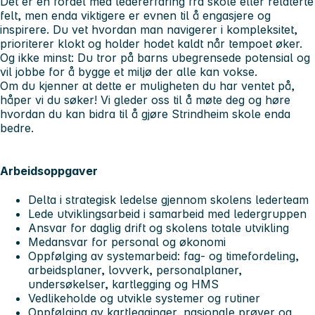
Det er en fordel med ledererfaring fra skole eller relaterte
felt, men enda viktigere er evnen til å engasjere og
inspirere. Du vet hvordan man navigerer i kompleksitet,
prioriterer klokt og holder hodet kaldt når tempoet øker.
Og ikke minst: Du tror på barns ubegrensede potensial og
vil jobbe for å bygge et miljø der alle kan vokse.
Om du kjenner at dette er muligheten du har ventet på,
håper vi du søker! Vi gleder oss til å møte deg og høre
hvordan du kan bidra til å gjøre Strindheim skole enda
bedre.
Arbeidsoppgaver
Delta i strategisk ledelse gjennom skolens lederteam
Lede utviklingsarbeid i samarbeid med ledergruppen
Ansvar for daglig drift og skolens totale utvikling
Medansvar for personal og økonomi
Oppfølging av systemarbeid: fag- og timefordeling,
arbeidsplaner, lovverk, personalplaner,
undersøkelser, kartlegging og HMS
Vedlikeholde og utvikle systemer og rutiner
Oppfølging av kartlegginger, nasjonale prøver og