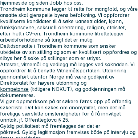
hjemmeside
og siden
Jobb hos oss
.
Trondheim kommune legger til rette for mangfold, og våre
ansatte skal gjenspeile byens befolkning. Vi oppfordrer
kvalifiserte kandidater til å søke uansett alder, kjønn,
funksjonsevne, seksuell orientering, religion, etnisitet,
eller hull i CV-en. Trondheim kommune tilrettelegger
arbeidsforholdene så langt det er mulig.
Deltidsansatte i Trondheim kommune som ønsker
utvidelse av sin stilling og som er kvalifisert oppfordres og
tilbys her å søke på stillinger som er utlyst.
Attester, vitnemål og vedlegg må legges ved søknaden. Vi
oppfordrer til å benytte Vitnemålsportalen. Utdanning
gjennomført utenfor Norge må være godkjent av
Direktoratet for høyere utdanning og
kompetanse
(tidligere NOKUT), og godkjenningen må
dokumenteres.
Vi gjør oppmerksom på at søkere føres opp på offentlig
søkerliste. Det kan søkes om anonymitet, men det må
foreligge særskilte omstendigheter for å få innvilget
unntak, jf. Offentleglova § 25.
Gyldig politiattest må fremlegges der det er
påkrevd. Gyldig legitimasjon fremvises både på intervju og