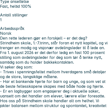
Type ansettelse
Fast, heltid 100%
Antall stillinger
1
Arbeidsspråk
Norsk
Den rette lederen gjør en forskjell – er det deg?
Strindheim skole, 1.-7.trinn, står foran et nytt kapittel, og vi
trenger en modig og visjonær avdelingsleder til å lede an.
Fra 1. august 2026 er det derfor ledig en fast 100 prosent
stilling som avdelingsleder for deg som tør å tenke nytt,
samtidig som du holder bakkekontakten.
Vi søker deg som:
- Trives i spenningsfeltet mellom hverdagens små detaljer
og de store, langsiktige målene.
- Har et bankende hjerte for barn og unge, og som vet at
de beste fellesskapene skapes med både hode og hjerte.
- Er en lagbygger som engasjerer deg i aktuelle saker,
uansett om det handler om elever, lærere eller foresatte.
Hos oss på Strindheim skole handler alt om helhet. Vi
jakter balansen mellom struktur og spontanitet, kreativitet