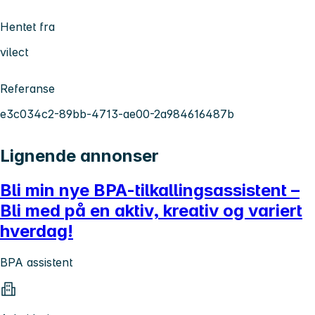
Hentet fra
vilect
Referanse
e3c034c2-89bb-4713-ae00-2a984616487b
Lignende annonser
Bli min nye BPA-tilkallingsassistent –
Bli med på en aktiv, kreativ og variert
hverdag!
BPA assistent