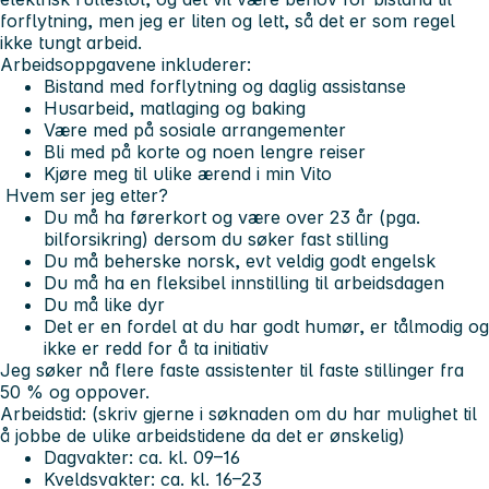
forflytning, men jeg er liten og lett, så det er som regel
ikke tungt arbeid.
Arbeidsoppgavene inkluderer:
Bistand med forflytning og daglig assistanse
Husarbeid, matlaging og baking
Være med på sosiale arrangementer
Bli med på korte og noen lengre reiser
Kjøre meg til ulike ærend i min Vito
Hvem ser jeg etter?
Du må ha førerkort og være over 23 år (pga.
bilforsikring) dersom du søker fast stilling
Du må beherske norsk, evt veldig godt engelsk
Du må ha en fleksibel innstilling til arbeidsdagen
Du må like dyr
Det er en fordel at du har godt humør, er tålmodig og
ikke er redd for å ta initiativ
Jeg søker nå flere faste assistenter til faste stillinger fra
50 % og oppover.
Arbeidstid: (skriv gjerne i søknaden om du har mulighet til
å jobbe de ulike arbeidstidene da det er ønskelig)
Dagvakter: ca. kl. 09–16
Kveldsvakter: ca. kl. 16–23