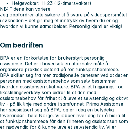
Helgevakter: 11–23 (12-timersvakter)
NB: Tidene kan variere.
Jeg oppfordrer alle søkere til å
svare på videospørsmålet
i søknaden – det gir meg et inntrykk av hvem du er og
hvordan vi kunne samarbeidet. Personlig kjemi er viktig!
Om bedriften
BPA er en forkortelse for brukerstyrt personlig
assistanse. Det er i hovedsak en alternativ måte å
organisere praktisk bistand på for funksjonshemmede.
BPA skiller seg fra mer tradisjonelle tjenester ved at det er
personen med assistansebehov som selv bestemmer
hvordan assistansen skal være. BPA er et frigjørings- og
likestillingsverktøy som bidrar til at den med
assistansebehov får frihet til å leve et selvstendig og aktivt
liv - på lik linje med andre i samfunnet. Prima Assistanse
har spesialisert seg på BPA, og er i dag en betydelig
leverandør i hele Norge. Vi jobber hver dag for å bidra til
at funksjonshemmede får den friheten og assistansen som
er nødvendig for å kunne leve et selvstendig liv. Vi er