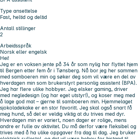
Type ansettelse
Fast, heltid og deltid
Antall stillinger
2
Arbeidsspråk
Norsk eller engelsk
Hei!
Jeg er en voksen jente på 34 år som nylig har flyttet hjem
til Bergen etter fem år i Tønsberg. Nå bor jeg her sammen
med samboeren min og søker deg som vil være en del av
hverdagen min som brukerstyrt personlig assistent (BPA).
Jeg har flere ulike hobbyer. Jeg elsker gaming, driver
med negledesign (og har eget utstyr!), og koser meg med
å lage god mat – gjerne til samboeren min. Hjemmelaget
sjokoladekake er en stor favoritt. Jeg skal også snart få
meg hund, så det er veldig viktig at du trives med dyr.
Hverdagen min er variert, noen dager er rolige, mens
andre er fulle av aktivitet. Du må derfor være fleksibel og
trives med å ha ulike oppgaver fra dag til dag. Jeg bruker
elektrisk rullestol, og det vil være behov for bistand til