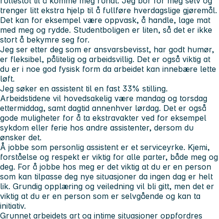
rullestol til å komme meg rundt. Jeg bor for meg selv og
trenger litt ekstra hjelp til å fullføre hverdagslige gjøremål.
Det kan for eksempel være oppvask, å handle, lage mat
med meg og rydde. Studentboligen er liten, så det er ikke
stort å bekymre seg for.
Jeg ser etter deg som er ansvarsbevisst, har godt humør,
er fleksibel, pålitelig og arbeidsvillig. Det er også viktig at
du er i noe god fysisk form da arbeidet kan innebære lette
løft.
Jeg søker en assistent til en fast 33% stilling.
Arbeidstidene vil hovedsakelig være mandag og torsdag
ettermiddag, samt dagtid annenhver lørdag. Det er også
gode muligheter for å ta ekstravakter ved for eksempel
sykdom eller ferie hos andre assistenter, dersom du
ønsker det.
Å jobbe som personlig assistent er et serviceyrke. Kjemi,
forståelse og respekt er viktig for alle parter, både meg og
deg. For å jobbe hos meg er det viktig at du er en person
som kan tilpasse deg nye situasjoner da ingen dag er helt
lik. Grundig opplæring og veiledning vil bli gitt, men det er
viktig at du er en person som er selvgående og kan ta
initiativ.
Grunnet arbeidets art og intime situasjoner oppfordres