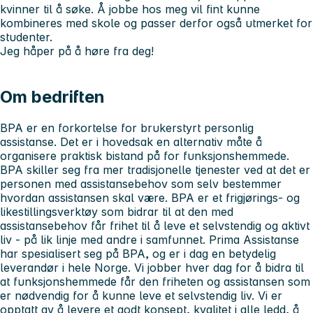
kvinner til å søke. Å jobbe hos meg vil fint kunne
kombineres med skole og passer derfor også utmerket for
studenter.
Jeg håper på å høre fra deg!
Om bedriften
BPA er en forkortelse for brukerstyrt personlig
assistanse. Det er i hovedsak en alternativ måte å
organisere praktisk bistand på for funksjonshemmede.
BPA skiller seg fra mer tradisjonelle tjenester ved at det er
personen med assistansebehov som selv bestemmer
hvordan assistansen skal være. BPA er et frigjørings- og
likestillingsverktøy som bidrar til at den med
assistansebehov får frihet til å leve et selvstendig og aktivt
liv - på lik linje med andre i samfunnet. Prima Assistanse
har spesialisert seg på BPA, og er i dag en betydelig
leverandør i hele Norge. Vi jobber hver dag for å bidra til
at funksjonshemmede får den friheten og assistansen som
er nødvendig for å kunne leve et selvstendig liv. Vi er
opptatt av å levere et godt konsept, kvalitet i alle ledd, å