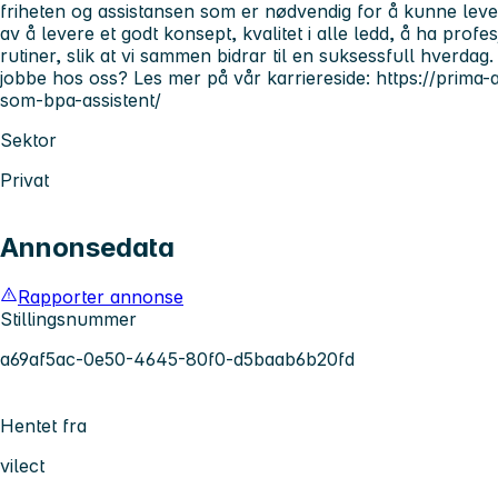
friheten og assistansen som er nødvendig for å kunne leve e
av å levere et godt konsept, kvalitet i alle ledd, å ha pro
rutiner, slik at vi sammen bidrar til en suksessfull hverdag
jobbe hos oss? Les mer på vår karriereside: https://prima-
som-bpa-assistent/
Sektor
Privat
Annonsedata
Rapporter annonse
Stillingsnummer
a69af5ac-0e50-4645-80f0-d5baab6b20fd
Hentet fra
vilect