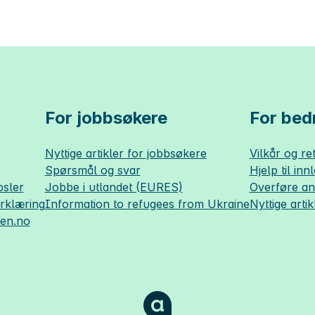
For jobbsøkere
For bedr
Nyttige artikler for jobbsøkere
Vilkår og ret
Spørsmål og svar
Hjelp til inn
sler
Jobbe i utlandet (EURES)
Overføre a
erklæring
Information to refugees from Ukraine
Nyttige artik
sen.no