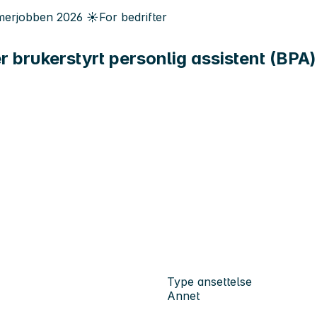
erjobben
2026
☀️
For bedrifter
brukerstyrt personlig assistent (BPA
Type ansettelse
Annet