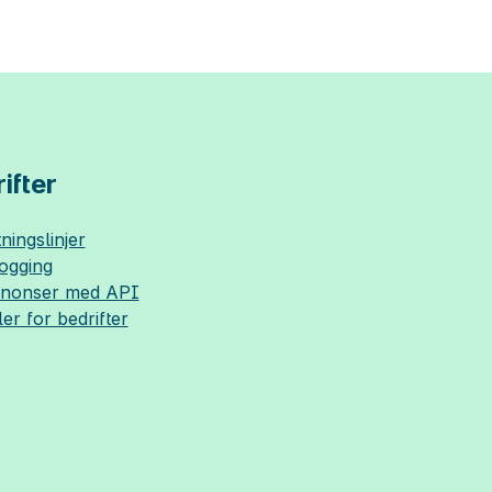
ifter
ningslinjer
logging
nnonser med API
ler for bedrifter