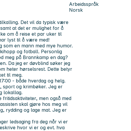
Arbeidsspråk
Norsk
lkalling. Det vil da typisk være
samt at det er mulighet for å
e om å reise et par uker til
ar lyst til å være med!
g og som en mann med mye humor.
skihopp og fotball. Personlig
 med meg på Brannkamp en dag?
en. Da jeg er døvblind søker jeg
m heter hørselsrest. Dette betyr
et til meg.
. 17:00 - både hverdag og helg.
er, sport og krimbøker. Jeg er
g lokallag.
 fritidsaktiviteter, men også med
ssisten skal gjøre hos meg vil
ng, rydding og lage mat. Jeg er
enger ledsaging fra deg når vi er
eskrive hvor vi er og evt. hva