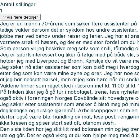
Antall stillinger
1
Vis flere detaljer
Jeg er en mann i 70-årene som søker flere assistenter på ti
ledige vakter dersom det er sykdom hos andre assistenter, 
jobbe mer ved behov under reiser og ferier. Jeg har et ønsk
varmere strøk til høsten, og det er med stor fordel om du h
Som person vil jeg beskrive meg selv som snill, tålmodi
Jeg er sportsinteressert og liker å følge med på både ski, 
holder jeg med Liverpool og Brann. Kanskje du vil være
Jeg søker nå etter assistenter som kan bistå meg i hverdag
etter deg som kan være mine øyne og ører. Jeg har noe so
at jeg har nedsatt hørsel, men at jeg kan høre når du snakk
Vaktene finner som regel sted i i tidsrommet kl. 11:00 til kl
På fritiden liker jeg å gå tur i nabolaget, trene, lese nyhet
også aktiv i foreningen Norges Døvblinde sitt hovedstyre o
Jeg søker etter assistenter som ønsker å bistå meg på mine
dagligdagse og huslige gjøremål. Arbeidsoppgaver som en a
derfor også være bla. handling av mat, lese post, rengjøri
ikke kresen og spiser stort sett alt, utenom sushi.
Den siste tiden har jeg slitt litt med balansen min og jeg tr
ute og går. Det er også viktig at du kan hjelpe meg med å b