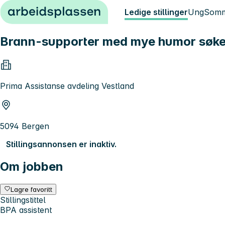
Hopp til innhold
Ledige stillinger
Ung
Somm
Brann-supporter med mye humor søker 
Prima Assistanse avdeling Vestland
5094 Bergen
Stillingsannonsen er inaktiv.
Om jobben
Lagre favoritt
Stillingstittel
BPA assistent