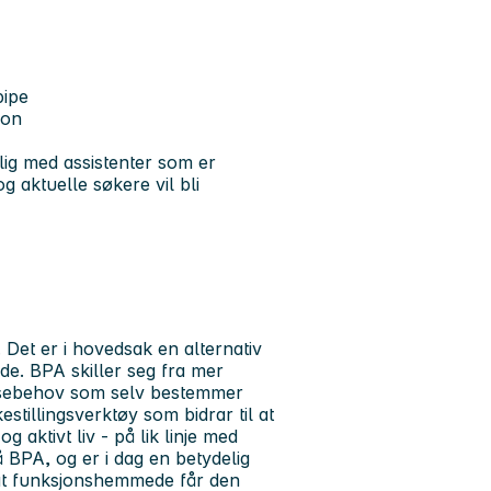
pipe
jon
elig med assistenter som er
og aktuelle søkere vil bli
 Det er i hovedsak en alternativ
e. BPA skiller seg fra mer
tansebehov som selv bestemmer
estillingsverktøy som bidrar til at
g aktivt liv - på lik linje med
å BPA, og er i dag en betydelig
l at funksjonshemmede får den