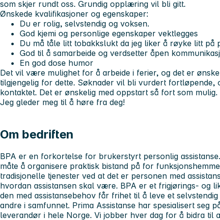
som skjer rundt oss. Grundig opplæring vil bli gitt.
Ønskede kvalifikasjoner og egenskaper:
Du er rolig, selvstendig og voksen.
God kjemi og personlige egenskaper vektlegges
Du må tåle litt tobakkslukt da jeg liker å røyke litt på 
God til å samarbeide og verdsetter åpen kommunikas
En god dose humor
Det vil være mulighet for å arbeide i ferier, og det er ønsk
tilgjengelig for dette. Søknader vil bli vurdert fortløpende, 
kontaktet. Det er ønskelig med oppstart så fort som mulig.
Jeg gleder meg til å høre fra deg!
Om bedriften
BPA er en forkortelse for brukerstyrt personlig assistanse.
måte å organisere praktisk bistand på for funksjonshemmed
tradisjonelle tjenester ved at det er personen med assis
hvordan assistansen skal være. BPA er et frigjørings- og lik
den med assistansebehov får frihet til å leve et selvstendig o
andre i samfunnet. Prima Assistanse har spesialisert seg p
leverandør i hele Norge. Vi jobber hver dag for å bidra ti