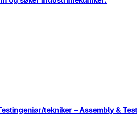
am og søker industrimekaniker.
estingeniør/tekniker – Assembly & Tes