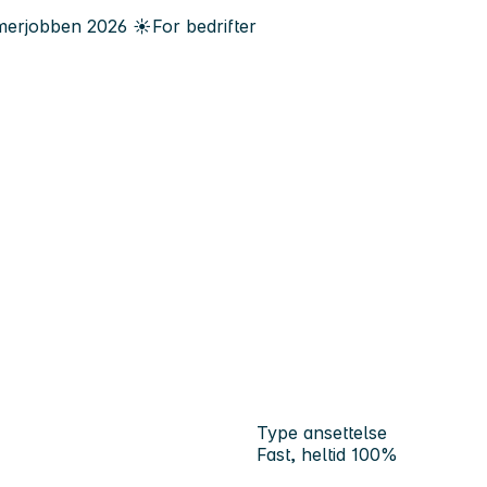
erjobben
2026
☀️
For bedrifter
Type ansettelse
Fast, heltid 100%