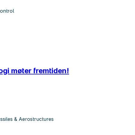
ontrol
gi møter fremtiden!
siles & Aerostructures