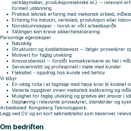
verktøymaker, produksjonsteknikk el.) -- relevant e
formell utdanning
Praktisk teknisk erfaring med mekanisk arbeid, målete
Erfaring fra industri, verksted, produksjon eller labor
Norskkunnskaper - norsk er vårt arbeidsspråk
Stillingen kan kreve sikkerhetsklarering
Personlige egenskaper
Nøyaktig
Strukturert og kvalitetsbevisst -- følger prosedyrer 
Motivert for faglig utvikling
Ansvarsbevisst -- forstår konsekvensene av feil i mål
Serviceinnstilt og profesjonell i møte med kunder
Fleksibel - oppdrag hos kunde ved behov
Vi tilbyr
En viktig rolle i et fagmiljø med høye krav til kvalitet 
Varierte oppgaver innen mekanisk kalibrering og mål
Mulighet for faglig utvikling og gradvis økt ansvar i 
Opplæring i relevante prosedyrer, standarder og sys
Arbeidssted: Kongsberg Teknologipark.
Legg ved CV og en kort søknadstekst som beskriver relevan
Om bedriften