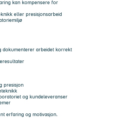
rfaring kan kompensere for
knikk eller presisjonsarbeid
atoriemiljø
og dokumenterer arbeidet korrekt
eresultater
og presisjon
eteknikk
laboratoriet og kundeleveranser
temer
t erfaring og motivasjon.