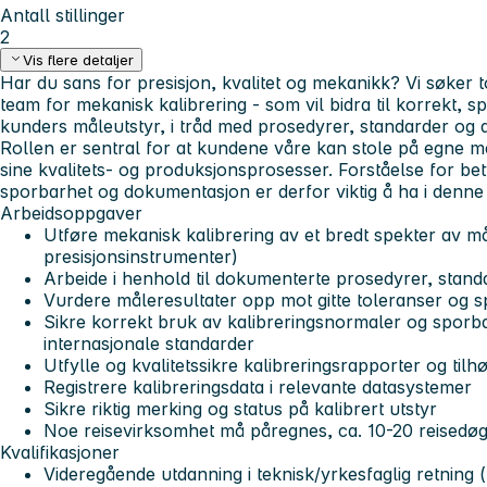
Antall stillinger
2
Vis flere detaljer
Har du sans for presisjon, kvalitet og mekanikk? Vi søker to
team for mekanisk kalibrering - som vil bidra til korrekt, sp
kunders måleutstyr, i tråd med prosedyrer, standarder og a
Rollen er sentral for at kundene våre kan stole på egne må
sine kvalitets- og produksjonsprosesser. Forståelse for be
sporbarhet og dokumentasjon er derfor viktig å ha i denne 
Arbeidsoppgaver
Utføre mekanisk kalibrering av et bredt spekter av må
presisjonsinstrumenter)
Arbeide i henhold til dokumenterte prosedyrer, stand
Vurdere måleresultater opp mot gitte toleranser og sp
Sikre korrekt bruk av kalibreringsnormaler og sporba
internasjonale standarder
Utfylle og kvalitetssikre kalibreringsrapporter og ti
Registrere kalibreringsdata i relevante datasystemer
Sikre riktig merking og status på kalibrert utstyr
Noe reisevirksomhet må påregnes, ca. 10-20 reisedøg
Kvalifikasjoner
Videregående utdanning i teknisk/yrkesfaglig retning (