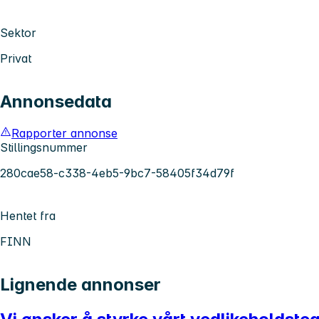
Sektor
Privat
Annonsedata
Rapporter annonse
Stillingsnummer
280cae58-c338-4eb5-9bc7-58405f34d79f
Hentet fra
FINN
Lignende annonser