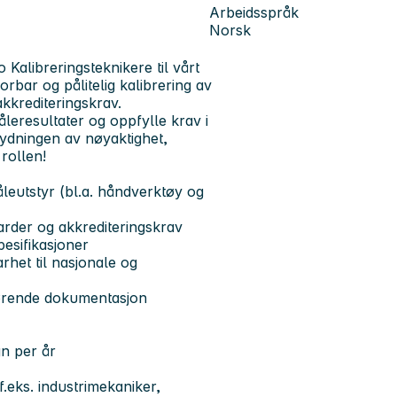
Arbeidsspråk
Norsk
 Kalibreringsteknikere til vårt
orbar og pålitelig kalibrering av
kkrediteringskrav.
leresultater og oppfylle krav i
tydningen av nøyaktighet,
rollen!
leutstyr (bl.a. håndverktøy og
arder og akkrediteringskrav
esifikasjoner
rhet til nasjonale og
lhørende dokumentasjon
n per år
f.eks. industrimekaniker,