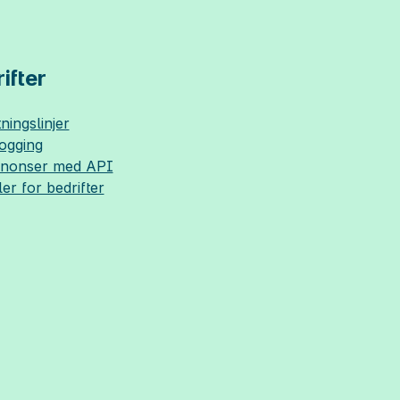
ifter
ningslinjer
logging
nnonser med API
ler for bedrifter