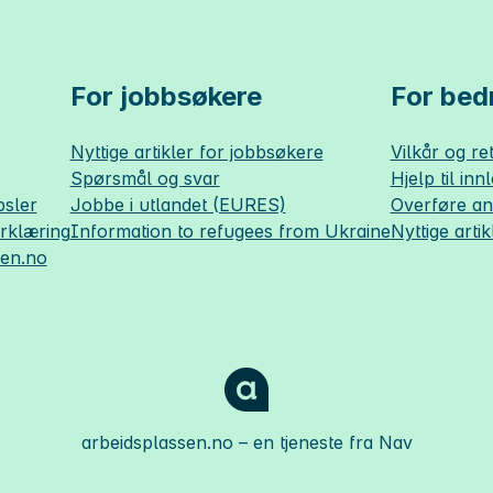
For jobbsøkere
For bedr
Nyttige artikler for jobbsøkere
Vilkår og ret
Spørsmål og svar
Hjelp til inn
sler
Jobbe i utlandet (EURES)
Overføre a
erklæring
Information to refugees from Ukraine
Nyttige artik
sen.no
arbeidsplassen.no
– en tjeneste fra Nav