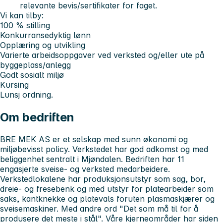
relevante bevis/sertifikater for faget.
Vi kan tilby:
100 % stilling
Konkurransedyktig lønn
Opplæring og utvikling
Varierte arbeidsoppgaver ved verksted og/eller ute på
byggeplass/anlegg
Godt sosialt miljø
Kursing
Lunsj ordning.
Om bedriften
BRE MEK AS er et selskap med sunn økonomi og
miljøbevisst policy. Verkstedet har god adkomst og med
beliggenhet sentralt i Mjøndalen. Bedriften har 11
engasjerte sveise- og verksted medarbeidere.
Verkstedlokalene har produksjonsutstyr som sag, bor,
dreie- og fresebenk og med utstyr for platearbeider som
saks, kantknekke og platevals foruten plasmaskjærer og
sveisemaskiner. Med andre ord "Det som må til for å
produsere det meste i stål". Våre kjerneområder har siden