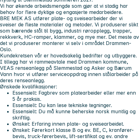
Vi har økende arbeidsmengde som gjør at vi stadig har
behov for flere dyktige og engasjerte medarbeidere.
BRE MEK AS utfører plate- og sveisearbeider der vi
sveiser de fleste materialer og metoder. Vi produserer slikt
som bærende stål til bygg, industri røropplegg, trapper,
rekkverk, HC-ramper, klammer, og mye mer. Det meste av
det vi produserer monterer vi selv i området Drammen-
Oslo.
Kundekretsen vår er hovedsakelig bedrifter og utbyggere.
I tillegg har vi rammeavtale med Drammen kommune,
VEAS renseanlegg på Slemmestad og Asker og Bærum
Vann hvor vi utfører serviceoppdrag innen stålarbeider på
deres renseanlegg.
Ønskede kvalifikasjoner:
Essensielt: Fagbrev som platearbeider eller mer enn
5 år praksis.
Essensielt: Du kan lese tekniske tegninger.
Essensielt: Du må kunne beherske norsk muntlig og
skriftlig.
Ønsket: Erfaring innen plate- og sveisearbeidet.
Ønsket: Førerkort klasse B og ev. BE, C, kranfører-
bevis, truck-førerbevis, lift-sertifikat og ev. andre