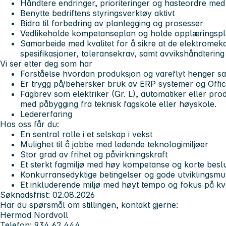
Håndtere endringer, prioriteringer og hasteordre med
Benytte bedriftens styringsverktøy aktivt
Bidra til forbedring av planlegging og prosesser
Vedlikeholde kompetanseplan og holde opplæringspl
Samarbeide med kvalitet for å sikre at de elektromekan
spesifikasjoner, toleransekrav, samt avvikshåndtering
Vi ser etter deg som har
Forståelse hvordan produksjon og vareflyt henger sa
Er trygg på/behersker bruk av ERP systemer og Off
Fagbrev som elektriker (Gr. L), automatiker eller pro
med påbygging fra teknisk fagskole eller høyskole.
Ledererfaring
Hos oss får du:
En sentral rolle i et selskap i vekst
Mulighet til å jobbe med ledende teknologimiljøer
Stor grad av frihet og påvirkningskraft
Et sterkt fagmiljø med høy kompetanse og korte beslu
Konkurransedyktige betingelser og gode utviklingsmu
Et inkluderende miljø med høyt tempo og fokus på kva
Søknadsfrist: 02.08.2026
Har du spørsmål om stillingen, kontakt gjerne:
Hermod Nordvoll
Telefon: 934 62 444