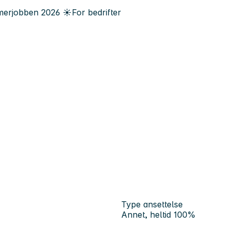
erjobben
2026
☀️
For bedrifter
Type ansettelse
Annet, heltid 100%