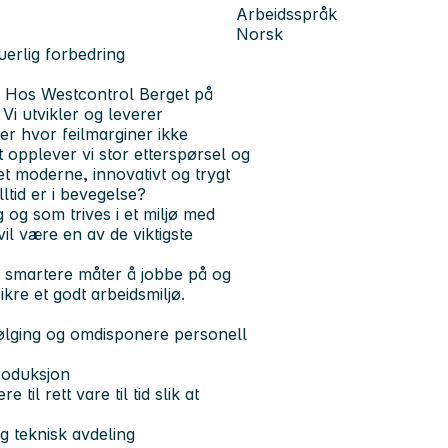
Arbeidsspråk
Norsk
uerlig forbedring
Hos Westcontrol Berget på
Vi utvikler og leverer
er hvor feilmarginer ikke
 opplever vi stor etterspørsel og
et moderne, innovativt og trygt
lltid er i bevegelse?
 og som trives i et miljø med
il være en av de viktigste
ne smartere måter å jobbe på og
kre et godt arbeidsmiljø.
ølging og omdisponere personell
roduksjon
il rett vare til tid slik at
 teknisk avdeling