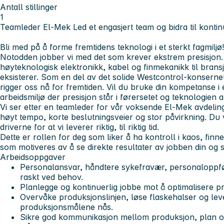
Antall stillinger
1
Teamleder El-Mek
Led et engasjert team og bidra til kontin
Bli med på å forme fremtidens teknologi i et sterkt fagmiljø!
Notodden jobber vi med det som krever ekstrem presisjon. 
høyteknologisk elektronikk, kabel og finmekanikk til bransj
eksisterer. Som en del av det solide Westcontrol-konsernet
rigger oss nå for fremtiden. Vil du bruke din kompetanse i 
arbeidsmiljø der presisjon står i førersetet og teknologien a
Vi ser etter en teamleder for vår voksende El-Mek avdeling
høyt tempo, korte beslutningsveier og stor påvirkning. Du v
driverne for at vi leverer riktig, til riktig tid.
Dette er rollen for deg som liker å ha kontroll i kaos, fin
som motiveres av å se direkte resultater av jobben din og si
Arbeidsoppgaver
Personalansvar, håndtere sykefravær, personaloppf
raskt ved behov.
Planlegge og kontinuerlig jobbe mot å optimalisere p
Overvåke produksjonslinjen, løse flaskehalser og levere t
produksjonsmålene nås.
Sikre god kommunikasjon mellom produksjon, plan og