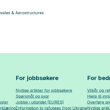
siles & Aerostructures
For jobbsøkere
For bedr
Nyttige artikler for jobbsøkere
Vilkår og ret
Spørsmål og svar
Hjelp til inn
sler
Jobbe i utlandet (EURES)
Overføre a
erklæring
Information to refugees from Ukraine
Nyttige artik