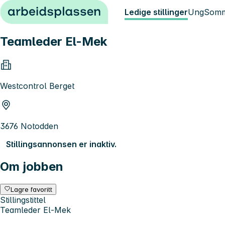
Hopp til innhold
Ledige stillinger
Ung
Somm
Teamleder El-Mek
Westcontrol Berget
3676 Notodden
Stillingsannonsen er inaktiv.
Om jobben
Lagre favoritt
Stillingstittel
Teamleder El-Mek