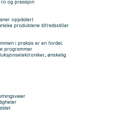
 ro og presisjon
aner oppdatert
iske produktene tilfredsstiller
mmen i praksis er en fordel.
ice programmer
duksjonselektroniker, ønskelig
tningsveier
ligheter
litet