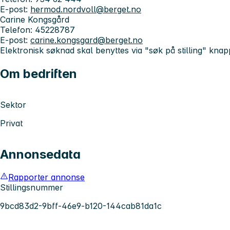
E-post:
hermod.nordvoll@berget.no
Carine Kongsgård
Telefon: 45228787
E-post:
carine.kongsgard@berget.no
Elektronisk søknad skal benyttes via "søk på stilling" knap
Om bedriften
Sektor
Privat
Annonsedata
Rapporter annonse
Stillingsnummer
9bcd83d2-9bff-46e9-b120-144cab81da1c