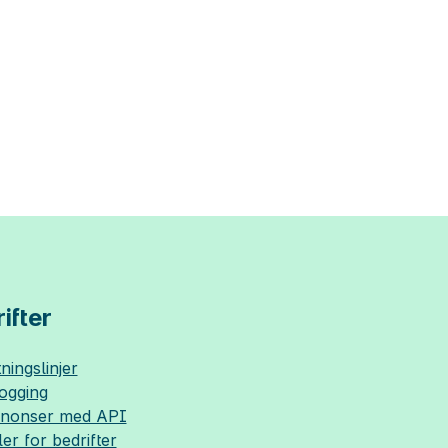
ifter
ningslinjer
logging
nnonser med API
ler for bedrifter