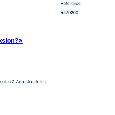
Referanse
4570200
duksjon?»
siles & Aerostructures