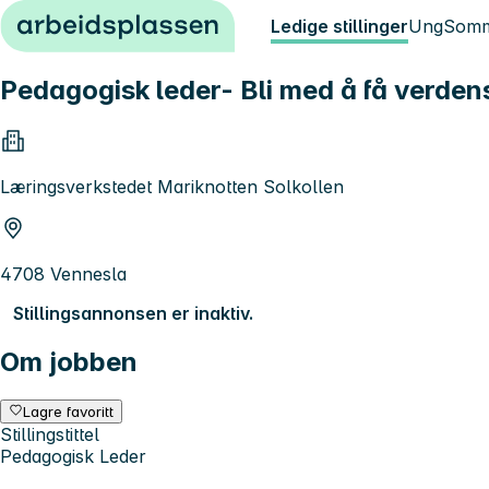
Hopp til innhold
Ledige stillinger
Ung
Somm
Pedagogisk leder- Bli med å få verdens 
Læringsverkstedet Mariknotten Solkollen
4708 Vennesla
Stillingsannonsen er inaktiv.
Om jobben
Lagre favoritt
Stillingstittel
Pedagogisk Leder