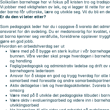
Solkollen barnehage har vi fokus på kristen tro og tradisj
Vi jobber med viktigheten av lek, og vi legger til rette for
der barna får utforske, lære og utvikle seg. Vil du bli en d
Er du den vi leter etter?
Som pedagogisk leder har du i oppgave å ivareta det admin
ansvaret for din avdeling. Du er medansvarlig for kvalitet, u
at barna kjenner seg verdifulle, foreldrene opplever tryggh
gjøre en god jobb.
Hvordan en arbeidshverdag ser ut
Være med på å bygge en sterk kultur i vår barnehage 
bunnen. Våre verdier skal prege hverdagen i barneha
og handling
Faglig/pedagogisk og administrativ ledelse og drift av d
barnehagens lederteam
Ansvar for å skape en god og trygg hverdag for alle b
samarbeid med foresatte og andre samarbeidspartne
Aktiv deltagelse i lek og hverdagsaktiviteter. Ivaret
omsorg
Være med på å utvikle det pedagogiske tilbudet i ba
Være aktiv i evalueringsarbeid og videre inn i barneh
utviklingsarbeid