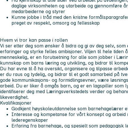
Ha kjennskap til alle sider ved arbeidet på avdelingen
daglige virksomheten og utarbeide og gjennomføre å
medarbeiderne og styrer
Kunne jobbe i tråd med den kristne formålsparagrafen,
preget av respekt, omsorg og fellesskap
Hvem vi tror kan passe i rollen
Vi ser etter deg som ønsker å bidra og gi av deg selv, som e
erfaringer og styrke felles ambisjoner. Viljen til hele tiden 
menneskelig, er en forutsetning for alle som jobber i Læri
kunnskap om barns læring og utvikling, og bidrar til komp
Du har evne til å ha oversikt, organisere og tilpasse arbei
er du raus og tydelig, og bidrar til et godt samarbeid på t
gode kommunikasjons- og formidlingsevner, være løsningsori
arbeid. Du er liker å omgås barn, og er en lagspiller so
identifiserer deg med Læringsverkstedets verdier og beha
likeverdighet.
Kvalifikasjoner
Godkjent høyskoleutdannelse som barnehagelærer el
Interesse og kompetanse for vårt konsept og arbeid 
lederegenskaper
Erfaring fra barnehage, og spesielt som pedagogisk l