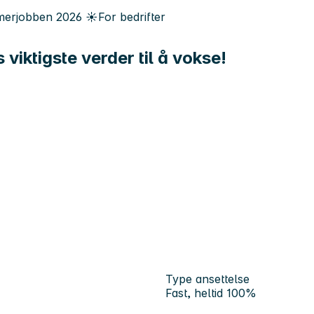
erjobben
2026
☀️
For bedrifter
viktigste verder til å vokse!
Type ansettelse
Fast, heltid 100%