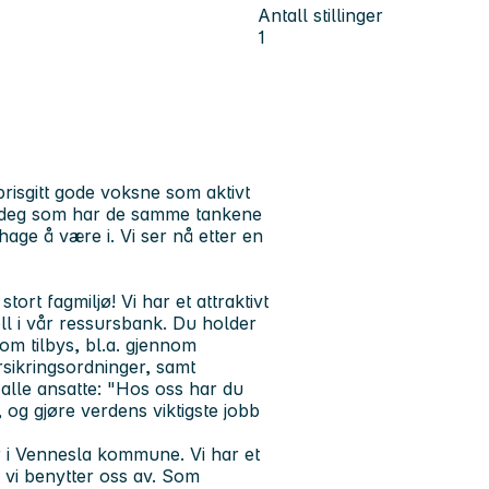
Antall stillinger
1
risgitt gode voksne som aktivt
ker deg som har de samme tankene
age å være i. Vi ser nå etter en
ort fagmiljø! Vi har et attraktivt
ll i vår ressursbank. Du holder
om tilbys, bl.a. gjennom
sikringsordninger, samt
 alle ansatte:
"Hos oss har du
, og gjøre verdens viktigste jobb
 i Vennesla kommune. Vi har et
s vi benytter oss av. Som