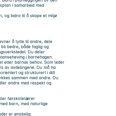
, bidra i planleggingen av den
rsplan i samarbeid med
 og bidra til å skape et miljø
vner å lytte til andre, dele
å bli bedre, både faglig og
ngsverkstedet. Du deler
etanseheving i barnehagen.
det etter barnas behov. Som leder
vers av avdelingene. Du må ha
entert og strukturert i ditt
m lykkes sammen med andre. Du
ndler andre med respekt og
ler førskolelærer
med barn, med naturlige
eder er ønskelig