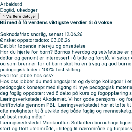
Arbeidstid
Dagtid, ukedager
Vis flere detaljer
Bli med å få verdens viktigste verdier til å vokse
Søknadsfrist: snarlig, senest 12.06.26
Ønsket oppstartsdato: 03.08.26
Det blir løpende intervju og ansettelse
Har du hjerte for barn? Barnas hverdag og selvfølelse er p
deltar og genuint er interessert i å lytte og forstå. Vi sø
og som brenner for at barn skal ha en trygg og god barneh
pedagogisk leder i 100% fast stilling.
Hvorfor jobbe hos oss?
Hos oss jobber du med engasjerte og dyktige kollegaer i et st
pedagogisk konsept med tilgang til mye pedagogisk materie
deg faglig oppdatert ved å delta på kurs og fagopplæring s
Læringsverkstedet Akademiet. Vi har gode pensjons- og for
tariffavtale gjennom PBL. Læringsverkstedet har et løfte til
alle muligheter til å utvikle deg både faglig og menneskelig
på best mulig måte."
Læringsverkstedet Mariknotten Solkollen barnehage ligger
stort og flott uteområde, i tillegg til nærområde og turplas