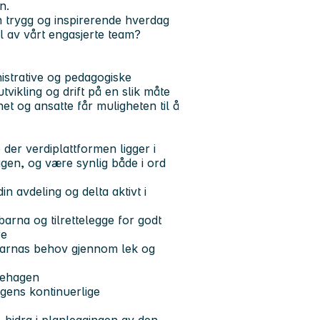
on.
 en trygg og inspirerende hverdag
el av vårt engasjerte team?
istrative og pedagogiske
tvikling og drift på en slik måte
et og ansatte får muligheten til å
der verdiplattformen ligger i
gen, og være synlig både i ord
in avdeling og delta aktivt i
arna og tilrettelegge for godt
re
a barnas behov gjennom lek og
rnehagen
agens kontinuerlige