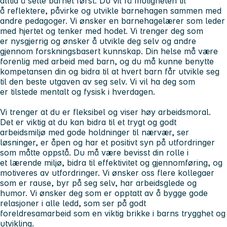
alltid å sette
barnet først
. Du vil få muligheten til
å
reflektere
, påvirke og utvikle barnehagen sammen med
andre pedagoger. Vi ønsker en barnehagelærer som leder
med hjertet og tenker med hodet. Vi trenger deg som
er
nysgjerrig
og ønsker å utvikle deg selv og andre
gjennom
forskningsbasert
kunnskap. Din helse må være
forenlig med arbeid med barn, og du må kunne benytte
kompetansen din og bidra til at hvert barn får utvikle seg
til den beste utgaven av seg selv. Vi vil ha deg som
er
tilstede
mentalt
og
fysisk
i hverdagen.
Vi trenger at du er
fleksibel
og viser høy arbeidsmoral.
Det er viktig at du kan bidra til et
trygt
og
godt
arbeidsmiljø
med gode holdninger til nærvær, ser
løsninger, er åpen og har et positivt syn på utfordringer
som måtte oppstå. Du må være bevisst din rolle i
et
lærende miljø
, bidra til effektivitet og gjennomføring, og
motiveres av utfordringer. Vi ønsker oss flere kollegaer
som er
rause
, byr på seg selv, har arbeidsglede og
humor. Vi ønsker deg som er opptatt av å bygge
gode
relasjoner
i alle ledd, som ser på
godt
foreldresamarbeid
som en viktig brikke i barns trygghet og
utvikling.