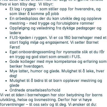
hva vi kan tilby deg:
Vi tilbyr:
Et lag i ryggen - som stiller opp for hverandre, og
som liker å komme på jobb
En arbeidsplass der du kan utvikle deg og oppleve
mestring - med trygge og forutsigbare rammer
Oppfølging og veiledning fra dyktige pedagoger og
ledere
FUS-kjeden i ryggen. Vi er ca 180 barnehager med et
stort faglig miljø og engasjement. Vi setter Barnet
Først!
Eget onboardingssamling for nyansatte slik at du får
en trygg og god start som ansatt i FUS.
Gode kolleger med mye kompetanse og erfaring som
beriker hverdagen.
Mye latter, humor og glede. Mulighet til å leke, hver
dag!
Mulighet til å bidra til at barn opplever mestring og
glede
Ordnede ansettelsesforhold
Vi vet at tiden i barnehagen har stor betydning for barns
utvikling, helse og livsmestring. Derfor har vi høye
forventninger – til oss selv og til deg.
Vi ønsker at du: