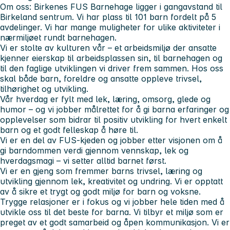
Om oss:
Birkenes FUS Barnehage ligger i gangavstand til
Birkeland sentrum. Vi har plass til 101 barn fordelt på 5
avdelinger. Vi har mange muligheter for ulike aktiviteter i
nærmiljøet rundt barnehagen.
Vi er stolte av kulturen vår – et arbeidsmiljø der ansatte
kjenner eierskap til arbeidsplassen sin, til barnehagen og
til den faglige utviklingen vi driver frem sammen. Hos oss
skal både barn, foreldre og ansatte oppleve trivsel,
tilhørighet og utvikling.
Vår hverdag er fylt med lek, læring, omsorg, glede og
humor – og vi jobber målrettet for å gi barna erfaringer og
opplevelser som bidrar til positiv utvikling for hvert enkelt
barn og et godt felleskap å høre til.
Vi er en del av FUS-kjeden og jobber etter visjonen om å
gi barndommen verdi gjennom vennskap, lek og
hverdagsmagi –
vi setter alltid barnet først.
Vi er en gjeng som fremmer barns trivsel, læring og
utvikling gjennom lek, kreativitet og undring. Vi er opptatt
av å sikre et trygt og godt miljø for barn og voksne.
Trygge relasjoner er i fokus og vi jobber hele tiden med å
utvikle oss til det beste for barna. Vi tilbyr et miljø som er
preget av et godt samarbeid og åpen kommunikasjon. Vi er