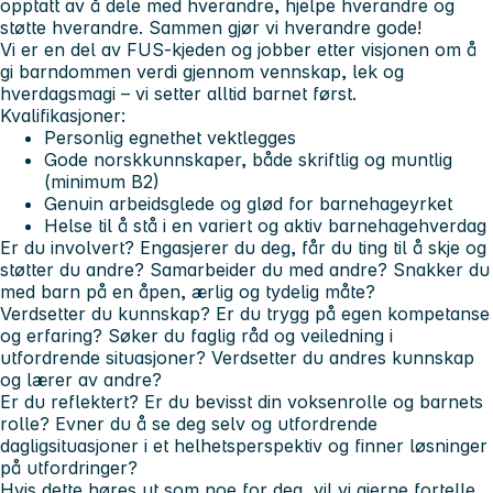
opptatt av å dele med hverandre, hjelpe hverandre og
støtte hverandre. Sammen gjør vi hverandre gode!
Vi er en del av FUS-kjeden og jobber etter visjonen om å
gi barndommen verdi gjennom vennskap, lek og
hverdagsmagi –
vi setter alltid barnet først.
Kvalifikasjoner:
Personlig egnethet vektlegges
Gode norskkunnskaper, både skriftlig og muntlig
(minimum B2)
Genuin arbeidsglede og glød for barnehageyrket
Helse til å stå i en variert og aktiv barnehagehverdag
Er du involvert?
Engasjerer du deg, får du ting til å skje og
støtter du andre? Samarbeider du med andre? Snakker du
med barn på en åpen, ærlig og tydelig måte?
Verdsetter du kunnskap?
Er du trygg på egen kompetanse
og erfaring? Søker du faglig råd og veiledning i
utfordrende situasjoner? Verdsetter du andres kunnskap
og lærer av andre?
Er du reflektert?
Er du bevisst din voksenrolle og barnets
rolle? Evner du å se deg selv og utfordrende
dagligsituasjoner i et helhetsperspektiv og finner løsninger
på utfordringer?
Hvis dette høres ut som noe for deg, vil vi gjerne fortelle