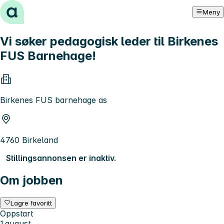
Hopp til innhold
Meny
Vi søker pedagogisk leder til Birkenes
FUS Barnehage!
Birkenes FUS barnehage as
4760 Birkeland
Stillingsannonsen er inaktiv.
Om jobben
Lagre favoritt
Oppstart
1.august