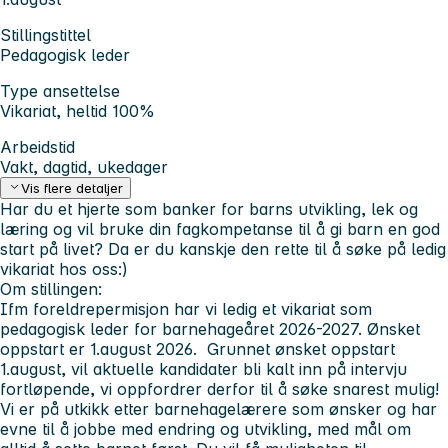
Stillingstittel
Pedagogisk leder
Type ansettelse
Vikariat, heltid 100%
Arbeidstid
Vakt, dagtid, ukedager
Vis flere detaljer
Har du et hjerte som banker for barns utvikling, lek og
læring og
vil bruke din fagkompetanse til å gi barn en god
start på livet? Da er du kanskje den rette til å søke på ledig
vikariat hos oss:)
Om stillingen:
Ifm foreldrepermisjon har vi ledig et vikariat som
pedagogisk leder for barnehageåret 2026-2027. Ønsket
oppstart er 1.august 2026.
Grunnet ønsket oppstart
1.august, vil aktuelle kandidater bli kalt inn på intervju
fortløpende, vi oppfordrer derfor til å søke snarest mulig!
Vi er på utkikk etter barnehagelærere som ønsker og har
evne til å jobbe med
endring
og
utvikling
, med mål om