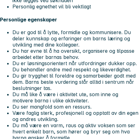
ikke legges ved søknaden
Personlig egnethet vil bli vektlagt
Personlige egenskaper
Du er god til å lytte, formidle og kommunisere. Du
deler kunnskap og erfaringer om barns læring og
utvikling med dine kollegaer.
Du har evne til å ha oversikt, organisere og tilpasse
arbeidet etter barnas behov.
Du er løsningsorientert når utfordringer dukker opp.
Du behandler andre med respekt og likeverdighet.
Du gir trygghet til foreldre og samarbeider godt med
dem. Barns beste vurdering står alltid i sentrum når
beslutninger tas.
Du må like å være i aktivitet ute, som inne og
motivere barna i ulike aktiviteter.
Du ser mangfold som en ressurs.
Være faglig sterk, profesjonell og opptatt av din egen
og andres utvikling.
Du må være en varm, raus og aktiv voksen som ser
hvert enkelt barn, som hører og bryr seg om hva
barna ønsker å formidle