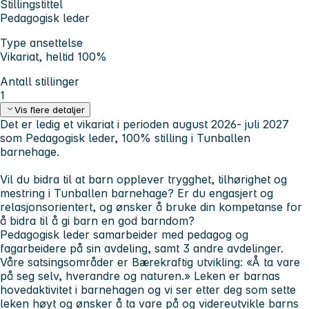
Stillingstittel
Pedagogisk leder
Type ansettelse
Vikariat, heltid 100%
Antall stillinger
1
Vis flere detaljer
Det er ledig et vikariat i perioden august 2026- juli 2027
som Pedagogisk leder, 100% stilling i Tunballen
barnehage.
Vil du bidra til at barn opplever trygghet, tilhørighet og
mestring i Tunballen barnehage? Er du engasjert og
relasjonsorientert, og ønsker å bruke din kompetanse for
å bidra til å gi barn en god barndom?
Pedagogisk leder samarbeider med pedagog og
fagarbeidere på sin avdeling, samt 3 andre avdelinger.
Våre satsingsområder er Bærekraftig utvikling: «Å ta vare
på seg selv, hverandre og naturen.» Leken er barnas
hovedaktivitet i barnehagen og vi ser etter deg som sette
leken høyt og ønsker å ta vare på og videreutvikle barns