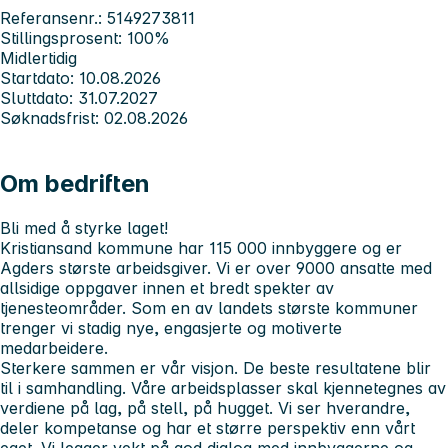
Referansenr.: 5149273811
Stillingsprosent: 100%
Midlertidig
Startdato: 10.08.2026
Sluttdato: 31.07.2027
Søknadsfrist: 02.08.2026
Om bedriften
Bli med å styrke laget!
Kristiansand kommune har 115 000 innbyggere og er
Agders største arbeidsgiver. Vi er over 9000 ansatte med
allsidige oppgaver innen et bredt spekter av
tjenesteområder. Som en av landets største kommuner
trenger vi stadig nye, engasjerte og motiverte
medarbeidere.
Sterkere sammen er vår visjon.
De beste resultatene blir
til i samhandling. Våre arbeidsplasser skal kjennetegnes av
verdiene
på
lag, på stell, på hugget.
Vi ser hverandre,
deler kompetanse og har et større perspektiv enn vårt
eget. Vi legger vekt på god dialog med innbyggerne og