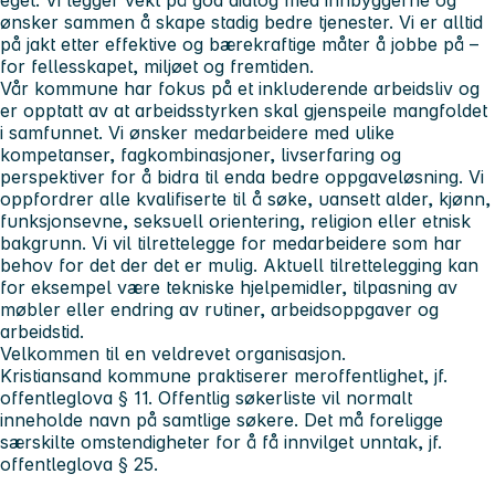
ønsker sammen å skape stadig bedre tjenester. Vi er alltid
på jakt etter effektive og bærekraftige måter å jobbe på –
for fellesskapet, miljøet og fremtiden.
Vår kommune har fokus på et inkluderende arbeidsliv og
er opptatt av at arbeidsstyrken skal gjenspeile mangfoldet
i samfunnet. Vi ønsker medarbeidere med ulike
kompetanser, fagkombinasjoner, livserfaring og
perspektiver for å bidra til enda bedre oppgaveløsning. Vi
oppfordrer alle kvalifiserte til å søke, uansett alder, kjønn,
funksjonsevne, seksuell orientering, religion eller etnisk
bakgrunn. Vi vil tilrettelegge for medarbeidere som har
behov for det der det er mulig. Aktuell tilrettelegging kan
for eksempel være tekniske hjelpemidler, tilpasning av
møbler eller endring av rutiner, arbeidsoppgaver og
arbeidstid.
Velkommen til en veldrevet organisasjon.
Kristiansand kommune praktiserer meroffentlighet, jf.
offentleglova § 11. Offentlig søkerliste vil normalt
inneholde navn på samtlige søkere. Det må foreligge
særskilte omstendigheter for å få innvilget unntak, jf.
offentleglova § 25.