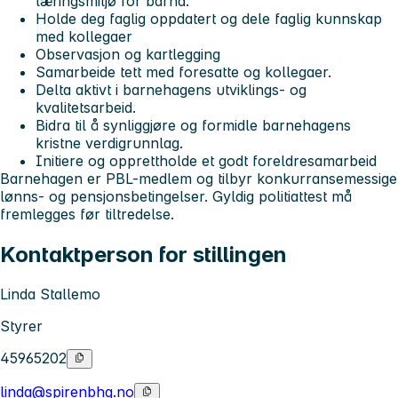
læringsmiljø for barna.
Holde deg faglig oppdatert og dele faglig kunnskap
med kollegaer
Observasjon og kartlegging
Samarbeide tett med foresatte og kollegaer.
Delta aktivt i barnehagens utviklings- og
kvalitetsarbeid.
Bidra til å synliggjøre og formidle barnehagens
kristne verdigrunnlag.
Initiere og opprettholde et godt foreldresamarbeid
Barnehagen er PBL-medlem og tilbyr konkurransemessige
lønns- og pensjonsbetingelser. Gyldig politiattest må
fremlegges før tiltredelse.
Kontaktperson for stillingen
Linda Stallemo
Styrer
45965202
linda@spirenbhg.no