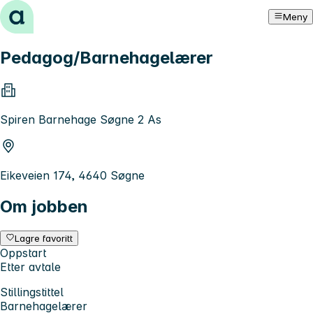
Hopp til innhold
Meny
Pedagog/Barnehagelærer
Spiren Barnehage Søgne 2 As
Eikeveien 174, 4640 Søgne
Om jobben
Lagre favoritt
Oppstart
Etter avtale
Stillingstittel
Barnehagelærer