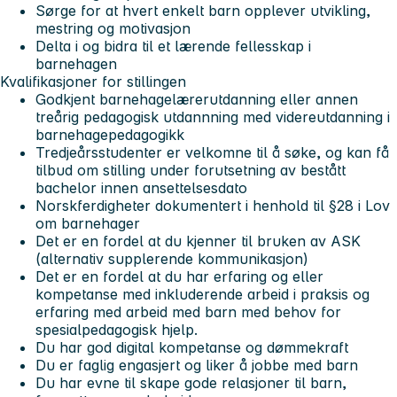
Sørge for at hvert enkelt barn opplever utvikling,
mestring og motivasjon
Delta i og bidra til et lærende fellesskap i
barnehagen
Kvalifikasjoner for stillingen
Godkjent barnehagelærerutdanning eller annen
treårig pedagogisk utdannning med videreutdanning i
barnehagepedagogikk
Tredjeårsstudenter er velkomne til å søke, og kan få
tilbud om stilling under forutsetning av bestått
bachelor innen ansettelsesdato
Norskferdigheter dokumentert i henhold til §28 i Lov
om barnehager
Det er en fordel at du kjenner til bruken av ASK
(alternativ supplerende kommunikasjon)
Det er en fordel at du har erfaring og eller
kompetanse med inkluderende arbeid i praksis og
erfaring med arbeid med barn med behov for
spesialpedagogisk hjelp.
Du har god digital kompetanse og dømmekraft
Du er faglig engasjert og liker å jobbe med barn
Du har evne til skape gode relasjoner til barn,