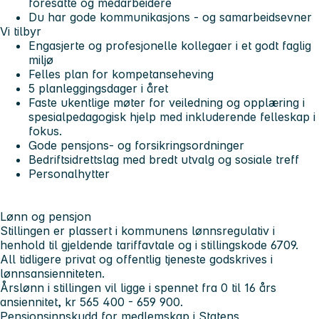
foresatte og medarbeidere
Du har gode kommunikasjons - og samarbeidsevner
Vi tilbyr
Engasjerte og profesjonelle kollegaer i et godt faglig
miljø
Felles plan for kompetanseheving
5 planleggingsdager i året
Faste ukentlige møter for veiledning og opplæring i
spesialpedagogisk hjelp med inkluderende felleskap i
fokus.
Gode pensjons- og forsikringsordninger
Bedriftsidrettslag med bredt utvalg og sosiale treff
Personalhytter
Lønn og pensjon
Stillingen er plassert i kommunens lønnsregulativ i
henhold til gjeldende tariffavtale og i stillingskode 6709.
All tidligere privat og offentlig tjeneste godskrives i
lønnsansienniteten.
Årslønn i stillingen vil ligge i spennet fra 0 til 16 års
ansiennitet, kr 565 400 - 659 900.
Pensjonsinnskudd for medlemskap i Statens