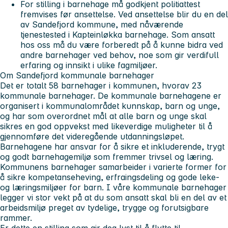
For stilling i barnehage må godkjent politiattest
fremvises før ansettelse. Ved ansettelse blir du en del
av Sandefjord kommune, med nåværende
tjenestested i Kapteinløkka barnehage. Som ansatt
hos oss må du være forberedt på å kunne bidra ved
andre barnehager ved behov, noe som gir verdifull
erfaring og innsikt i ulike fagmiljøer.
Om Sandefjord kommunale barnehager
Det er totalt 58 barnehager i kommunen, hvorav 23
kommunale barnehager. De kommunale barnehagene er
organisert i kommunalområdet kunnskap, barn og unge,
og har som overordnet mål at alle barn og unge skal
sikres en god oppvekst med likeverdige muligheter til å
gjennomføre det videregående utdanningsløpet.
Barnehagene har ansvar for å sikre et inkluderende, trygt
og godt barnehagemiljø som fremmer trivsel og læring.
Kommunens barnehager samarbeider i varierte former for
å sikre kompetanseheving, erfraingsdeling og gode leke-
og læringsmiljøer for barn. I våre kommunale barnehager
legger vi stor vekt på at du som ansatt skal bli en del av et
arbeidsmiljø preget av tydelige, trygge og forutsigbare
rammer.
Er dette en stilling som gir deg lyst til å flytte til