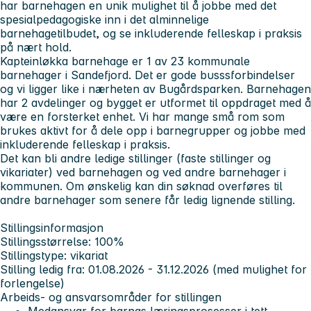
har barnehagen en unik mulighet til å jobbe med det
spesialpedagogiske inn i det alminnelige
barnehagetilbudet, og se inkluderende felleskap i praksis
på nært hold.
Kapteinløkka barnehage er 1 av 23 kommunale
barnehager i Sandefjord. Det er gode busssforbindelser
og vi ligger like i nærheten av Bugårdsparken. Barnehagen
har 2 avdelinger og bygget er utformet til oppdraget med å
være en forsterket enhet. Vi har mange små rom som
brukes aktivt for å dele opp i barnegrupper og jobbe med
inkluderende felleskap i praksis.
Det kan bli andre ledige stillinger (faste stillinger og
vikariater) ved barnehagen og ved andre barnehager i
kommunen. Om ønskelig kan din søknad overføres til
andre barnehager som senere får ledig lignende stilling.
Stillingsinformasjon
Stillingsstørrelse: 100%
Stillingstype: vikariat
Stilling ledig fra: 01.08.2026 - 31.12.2026 (med mulighet for
forlengelse)
Arbeids- og ansvarsområder for stillingen
Medansvar for barnas læringsprosesser i tett