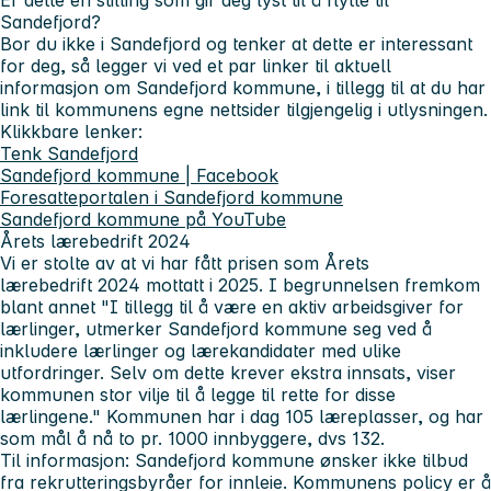
Sandefjord?
Bor du ikke i Sandefjord og tenker at dette er interessant
for deg, så legger vi ved et par linker til aktuell
informasjon om Sandefjord kommune, i tillegg til at du har
link til kommunens egne nettsider tilgjengelig i utlysningen.
Klikkbare lenker:
Tenk Sandefjord
Sandefjord kommune | Facebook
Foresatteportalen i Sandefjord kommune
Sandefjord kommune på YouTube
Årets lærebedrift 2024
Vi er stolte av at vi har fått prisen som Årets
lærebedrift 2024 mottatt i 2025. I begrunnelsen fremkom
blant annet "I tillegg til å være en aktiv arbeidsgiver for
lærlinger, utmerker Sandefjord kommune seg ved å
inkludere lærlinger og lærekandidater med ulike
utfordringer. Selv om dette krever ekstra innsats, viser
kommunen stor vilje til å legge til rette for disse
lærlingene." Kommunen har i dag 105 læreplasser, og har
som mål å nå to pr. 1000 innbyggere, dvs 132.
Til informasjon: Sandefjord kommune ønsker ikke tilbud
fra rekrutteringsbyråer for innleie. Kommunens policy er å