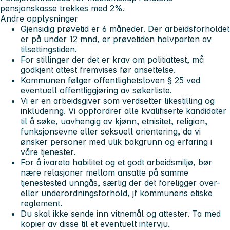
pensjonskasse trekkes med 2%.
Andre opplysninger
Gjensidig prøvetid er 6 måneder. Der arbeidsforholdet
er på under 12 mnd, er prøvetiden halvparten av
tilsettingstiden.
For stillinger der det er krav om politiattest, må
godkjent attest fremvises før ansettelse.
Kommunen følger offentlighetsloven § 25 ved
eventuell offentliggjøring av søkerliste.
Vi er en arbeidsgiver som verdsetter likestilling og
inkludering. Vi oppfordrer alle kvalifiserte kandidater
til å søke, uavhengig av kjønn, etnisitet, religion,
funksjonsevne eller seksuell orientering, da vi
ønsker personer med ulik bakgrunn og erfaring i
våre tjenester.
For å ivareta habilitet og et godt arbeidsmiljø, bør
nære relasjoner mellom ansatte på samme
tjenestested unngås, særlig der det foreligger over-
eller underordningsforhold, jf kommunens etiske
reglement.
Du skal ikke sende inn vitnemål og attester. Ta med
kopier av disse til et eventuelt intervju.