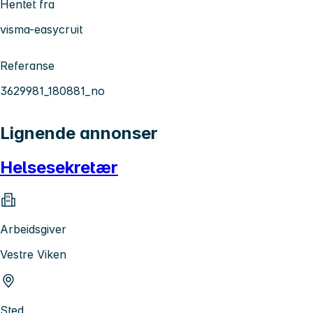
Hentet fra
visma-easycruit
Referanse
3629981_180881_no
Lignende annonser
Helsesekretær
Arbeidsgiver
Vestre Viken
Sted