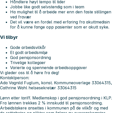
Håndtere høyt tempo til tider
Jobbe like godt selvstendig som i team
Ha mulighet til å arbeide mer enn den faste stillingen
ved fravær
Det vil være en fordel med erfaring fra akuttmedisin
for å kunne fange opp pasienter som er akutt syke.
Vi tilbyr
Gode arbeidsvilkår
Et godt arbeidsmiljø
God pensjonsordning
Trivelige kollegaer
Varierte og spennende arbeidsoppgaver
Vi gleder oss til å høre fra deg!
Kontaktperson:
Ada Vagnild Fuglum, konst. Kommuneoverlege 33064315,
Cathrine Wahl helsesekretær 33064315
Lønn etter tariff. Medlemskap i god pensjonsordning i KLP.
Fra lønnen trekkes 2 % innskudd til pensjonsordning.
Arbeidstakere ansettes i kommunen på de vilkår og med
de rettigheter og plikter som følger av overenskomster,