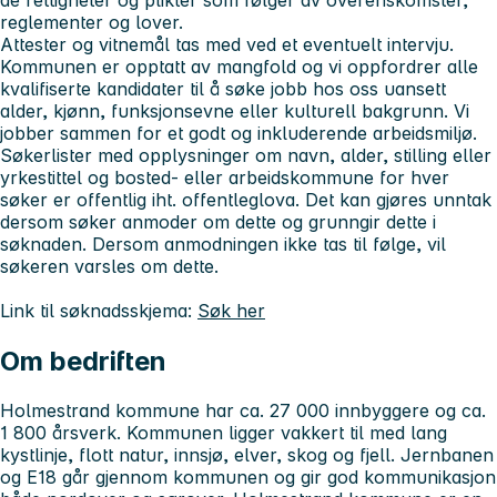
reglementer og lover.
Attester og vitnemål tas med ved et eventuelt intervju.
Kommunen er opptatt av mangfold og vi oppfordrer alle
kvalifiserte kandidater til å søke jobb hos oss uansett
alder, kjønn, funksjonsevne eller kulturell bakgrunn. Vi
jobber sammen for et godt og inkluderende arbeidsmiljø.
Søkerlister med opplysninger om navn, alder, stilling eller
yrkestittel og bosted- eller arbeidskommune for hver
søker er offentlig iht. offentleglova. Det kan gjøres unntak
dersom søker anmoder om dette og grunngir dette i
søknaden. Dersom anmodningen ikke tas til følge, vil
søkeren varsles om dette.
Link til søknadsskjema:
Søk her
Om bedriften
Holmestrand kommune har ca. 27 000 innbyggere og ca.
1 800 årsverk. Kommunen ligger vakkert til med lang
kystlinje, flott natur, innsjø, elver, skog og fjell. Jernbanen
og E18 går gjennom kommunen og gir god kommunikasjon