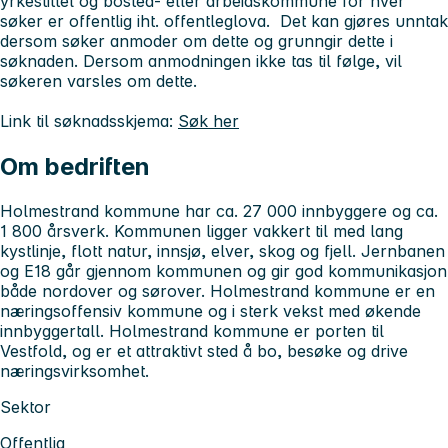
yrkestittel og bosted- eller arbeidskommune for hver
søker er offentlig iht. offentleglova. Det kan gjøres unntak
dersom søker anmoder om dette og grunngir dette i
søknaden. Dersom anmodningen ikke tas til følge, vil
søkeren varsles om dette.
Link til søknadsskjema:
Søk her
Om bedriften
Holmestrand kommune har ca. 27 000 innbyggere og ca.
1 800 årsverk. Kommunen ligger vakkert til med lang
kystlinje, flott natur, innsjø, elver, skog og fjell. Jernbanen
og E18 går gjennom kommunen og gir god kommunikasjon
både nordover og sørover. Holmestrand kommune er en
næringsoffensiv kommune og i sterk vekst med økende
innbyggertall. Holmestrand kommune er porten til
Vestfold, og er et attraktivt sted å bo, besøke og drive
næringsvirksomhet.
Sektor
Offentlig