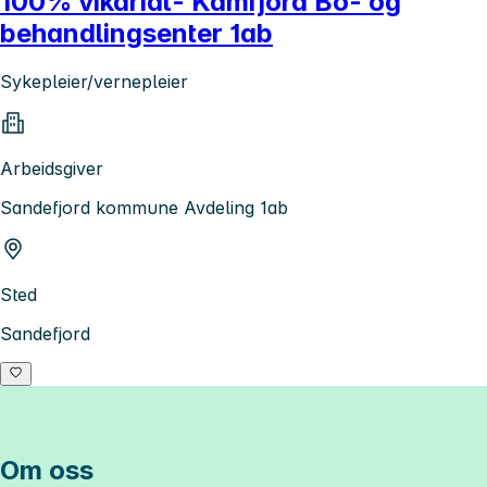
100% vikariat- Kamfjord Bo- og
behandlingsenter 1ab
Sykepleier/vernepleier
Arbeidsgiver
Sandefjord kommune Avdeling 1ab
Sted
Sandefjord
Om oss