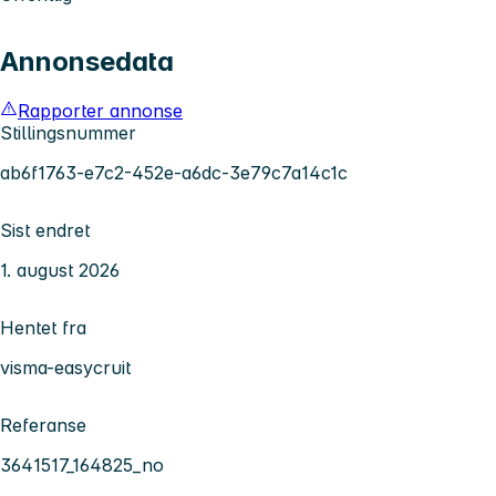
Annonsedata
Rapporter annonse
Stillingsnummer
ab6f1763-e7c2-452e-a6dc-3e79c7a14c1c
Sist endret
1. august 2026
Hentet fra
visma-easycruit
Referanse
3641517_164825_no