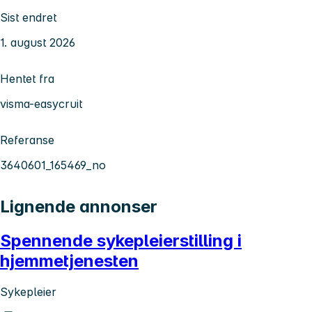
Sist endret
1. august 2026
Hentet fra
visma-easycruit
Referanse
3640601_165469_no
Lignende annonser
Spennende sykepleierstilling i
hjemmetjenesten
Sykepleier