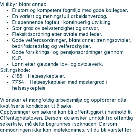
Vi tilbyr blant annet:
Et stort og kompetent fagmiljø med gode kollegaer.
En variert og meningsfull arbeidshverdag.
Et spennende fagfelt i kontinuerlig utvikling.
Stor grad av selvstendighet og ansvar.
Fleksitidsordning etter avtale med leder.
Gode velferdsordninger, blant annet treningsavtaler,
bedriftsidrettslag og velferdshytter.
Gode forsikrings- og pensjonsordninger gjennom
KLP.
Lønn etter gjeldende lov- og avtaleverk.
Stillingskode:
6185 – Helsesykepleier.
7734 – Helsesykepleier med mastergrad i
helsesykepleie.
Vi ønsker et mangfoldig arbeidsmiljø og oppfordrer alle
kvalifiserte kandidater til å søke.
Opplysninger om søkere kan bli offentliggjort i henhold til
Offentlighetsloven. Dersom du ønsker unntak fra offentlig
søkerliste, må dette begrunnes i søknaden. Dersom
anmodningen ikke kan imøtekommes, vil du bli varslet før