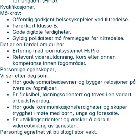
for ungdom (HFU).
Kvalifikasjoner,
Må-krav:
Offentlig godkjent helsesykepleier ved tiltredelse.
Førerkort klasse B.
Gode digitale ferdigheter.
Gyldig politiattest må fremlegges før tiltredelse.
Det er en fordel om du har:
Erfaring med journalsystemet HsPro.
Relevant videreutdanning, kurs eller annen
kompetanse innen fagområdet.
Personlige egenskaper,
Vi ser etter deg som:
Har gode samarbeidsevner og bygger relasjoner på
tvers av fagmiljøer.
Er fleksibel, løsningsorientert og trives i en variert
arbeidshverdag.
Har gode kommunikasjonsferdigheter og skaper
trygghet i møte med barn, unge og foresatte.
Er utviklingsorientert og ønsker å bidra til
videreutvikling av tjenesten.
Personlig egnethet vil bli tillagt stor vekt.