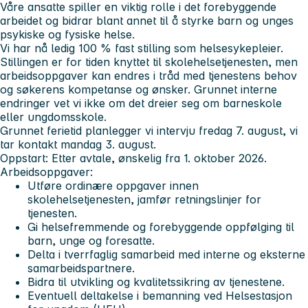
Våre ansatte spiller en viktig rolle i det forebyggende
arbeidet og bidrar blant annet til å styrke barn og unges
psykiske og fysiske helse.
Vi har nå ledig 100 % fast stilling som helsesykepleier.
Stillingen er for tiden knyttet til skolehelsetjenesten, men
arbeidsoppgaver kan endres i tråd med tjenestens behov
og søkerens kompetanse og ønsker. Grunnet interne
endringer vet vi ikke om det dreier seg om barneskole
eller ungdomsskole.
Grunnet ferietid planlegger vi intervju fredag 7. august, vi
tar kontakt mandag 3. august.
Oppstart: Etter avtale, ønskelig fra 1. oktober 2026.
Arbeidsoppgaver:
Utføre ordinære oppgaver innen
skolehelsetjenesten, jamfør retningslinjer for
tjenesten.
Gi helsefremmende og forebyggende oppfølging til
barn, unge og foresatte.
Delta i tverrfaglig samarbeid med interne og eksterne
samarbeidspartnere.
Bidra til utvikling og kvalitetssikring av tjenestene.
Eventuell deltakelse i bemanning ved Helsestasjon