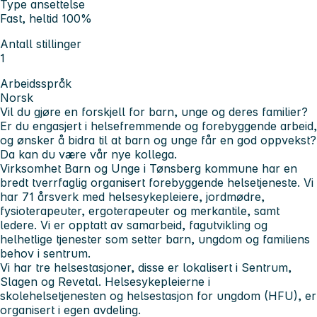
Type ansettelse
Fast, heltid 100%
Antall stillinger
1
Arbeidsspråk
Norsk
Vil du gjøre en forskjell for barn, unge og deres familier?
Er du engasjert i helsefremmende og forebyggende arbeid,
og ønsker å bidra til at barn og unge får en god oppvekst?
Da kan du være vår nye kollega.
Virksomhet Barn og Unge i Tønsberg kommune har en
bredt tverrfaglig organisert forebyggende helsetjeneste. Vi
har 71 årsverk med helsesykepleiere, jordmødre,
fysioterapeuter, ergoterapeuter og merkantile, samt
ledere. Vi er opptatt av samarbeid, fagutvikling og
helhetlige tjenester som setter barn, ungdom og familiens
behov i sentrum.
Vi har tre helsestasjoner, disse er lokalisert i Sentrum,
Slagen og Revetal. Helsesykepleierne i
skolehelsetjenesten og helsestasjon for ungdom (HFU), er
organisert i egen avdeling.