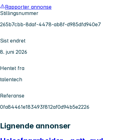
Rapporter annonse
Stillingsnummer
265b7cbb-8daf-4478-ab8f-d985dfd940e7
Sist endret
8. juni 2026
Hentet fra
talentech
Referanse
0fa84461e183493f812af0d94b5e2226
Lignende annonser