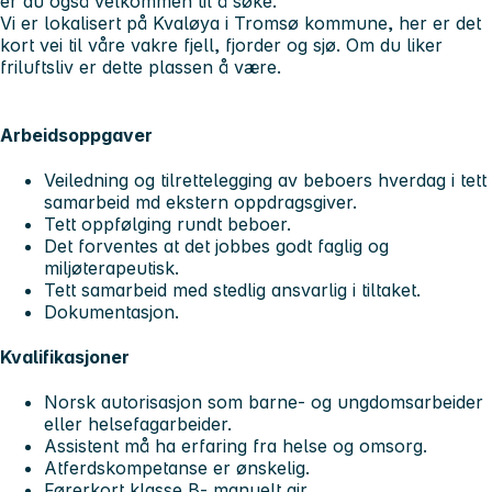
er du også velkommen til å søke.
Vi er lokalisert på Kvaløya i Tromsø kommune, her er det
kort vei til våre vakre fjell, fjorder og sjø. Om du liker
friluftsliv er dette plassen å være.
Arbeidsoppgaver
Veiledning og tilrettelegging av beboers hverdag i tett
samarbeid md ekstern oppdragsgiver.
Tett oppfølging rundt beboer.
Det forventes at det jobbes godt faglig og
miljøterapeutisk.
Tett samarbeid med stedlig ansvarlig i tiltaket.
Dokumentasjon.
Kvalifikasjoner
Norsk autorisasjon som barne- og ungdomsarbeider
eller helsefagarbeider.
Assistent må ha erfaring fra helse og omsorg.
Atferdskompetanse er ønskelig.
Førerkort klasse B- manuelt gir.