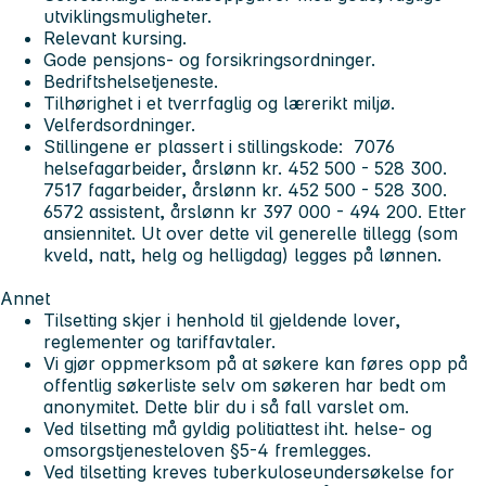
utviklingsmuligheter.
Relevant kursing.
Gode pensjons- og forsikringsordninger.
Bedriftshelsetjeneste.
Tilhørighet i et tverrfaglig og lærerikt miljø.
Velferdsordninger.
Stillingene er plassert i stillingskode: 7076
helsefagarbeider, årslønn kr. 452 500 - 528 300.
7517 fagarbeider, årslønn kr. 452 500 - 528 300.
6572 assistent, årslønn kr 397 000 - 494 200. Etter
ansiennitet. Ut over dette vil generelle tillegg (som
kveld, natt, helg og helligdag) legges på lønnen.
Annet
Tilsetting skjer i henhold til gjeldende lover,
reglementer og tariffavtaler.
Vi gjør oppmerksom på at søkere kan føres opp på
offentlig søkerliste selv om søkeren har bedt om
anonymitet. Dette blir du i så fall varslet om.
Ved tilsetting må gyldig politiattest iht. helse- og
omsorgstjenesteloven §5-4 fremlegges.
Ved tilsetting kreves tuberkuloseundersøkelse for