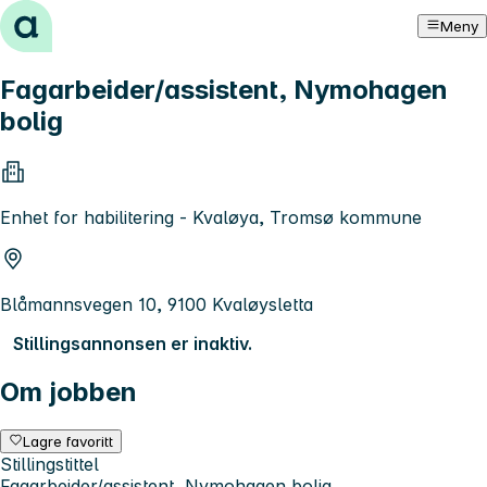
Hopp til innhold
Meny
Fagarbeider/assistent, Nymohagen
bolig
Enhet for habilitering - Kvaløya, Tromsø kommune
Blåmannsvegen 10, 9100 Kvaløysletta
Stillingsannonsen er inaktiv.
Om jobben
Lagre favoritt
Stillingstittel
Fagarbeider/assistent, Nymohagen bolig