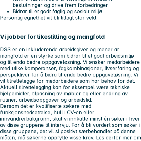
beslutninger og drive frem forbedringer
Bidrar til et godt faglig og sosialt miljø
Personlig egnethet vil bli tillagt stor vekt.
Vi jobber for likestilling og mangfold
DSS er en inkluderende arbeidsgiver og mener at
mangfold er en styrke som bidrar til et godt arbeidsmiljø
og til enda bedre oppgaveløsning. Vi ønsker medarbeidere
med ulike kompetanser, fagkombinasjoner, livserfaring og
perspektiver for å bidra til enda bedre oppgaveløsning. Vi
vil tilrettelegge for medarbeidere som har behov for det.
Aktuell tilrettelegging kan for eksempel være tekniske
hjelpemidler, tilpasning av møbler og eller endring av
rutiner, arbeidsoppgaver og arbeidstid.
Dersom det er kvalifiserte søkere med
funksjonsnedsettelse, hull i CV-en eller
innvandrerbakgrunn, skal vi innkalle minst én søker i hver
av disse gruppene til intervju. For å bli vurdert som søker i
disse gruppene, det vil si positivt særbehandlet på denne
måten, må søkerne oppfylle visse krav. Les derfor mer om