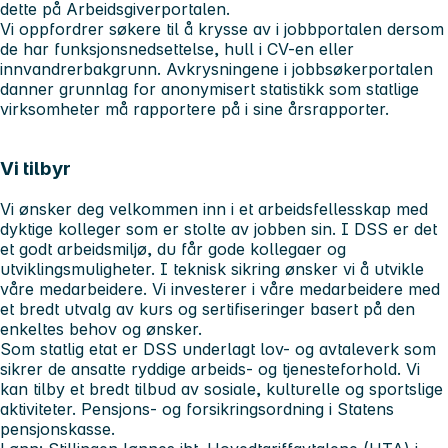
dette på Arbeidsgiverportalen.
Vi oppfordrer søkere til å krysse av i jobbportalen dersom
de har funksjonsnedsettelse, hull i CV-en eller
innvandrerbakgrunn. Avkrysningene i jobbsøkerportalen
danner grunnlag for anonymisert statistikk som statlige
virksomheter må rapportere på i sine årsrapporter.
Vi tilbyr
Vi ønsker deg velkommen inn i et arbeidsfellesskap med
dyktige kolleger som er stolte av jobben sin. I DSS er det
et godt arbeidsmiljø, du får gode kollegaer og
utviklingsmuligheter. I teknisk sikring ønsker vi å utvikle
våre medarbeidere. Vi investerer i våre medarbeidere med
et bredt utvalg av kurs og sertifiseringer basert på den
enkeltes behov og ønsker.
Som statlig etat er DSS underlagt lov- og avtaleverk som
sikrer de ansatte ryddige arbeids- og tjenesteforhold. Vi
kan tilby et bredt tilbud av sosiale, kulturelle og sportslige
aktiviteter. Pensjons- og forsikringsordning i Statens
pensjonskasse.