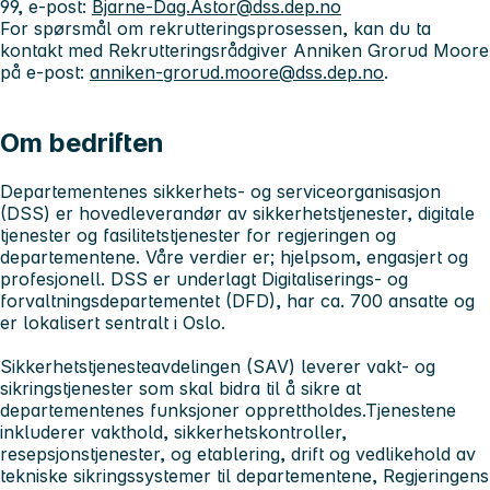
99, e-post:
Bjarne-Dag.Astor@dss.dep.no
For spørsmål om rekrutteringsprosessen, kan du ta
kontakt med Rekrutteringsrådgiver Anniken Grorud Moore
på e-post:
anniken-grorud.moore@dss.dep.no
.
Om bedriften
Departementenes sikkerhets- og serviceorganisasjon
(DSS) er hovedleverandør av sikkerhetstjenester, digitale
tjenester og fasilitetstjenester for regjeringen og
departementene. Våre verdier er; hjelpsom, engasjert og
profesjonell. DSS er underlagt Digitaliserings- og
forvaltningsdepartementet (DFD), har ca. 700 ansatte og
er lokalisert sentralt i Oslo.
Sikkerhetstjenesteavdelingen (SAV) leverer vakt- og
sikringstjenester som skal bidra til å sikre at
departementenes funksjoner opprettholdes.Tjenestene
inkluderer vakthold, sikkerhetskontroller,
resepsjonstjenester, og etablering, drift og vedlikehold av
tekniske sikringssystemer til departementene, Regjeringens