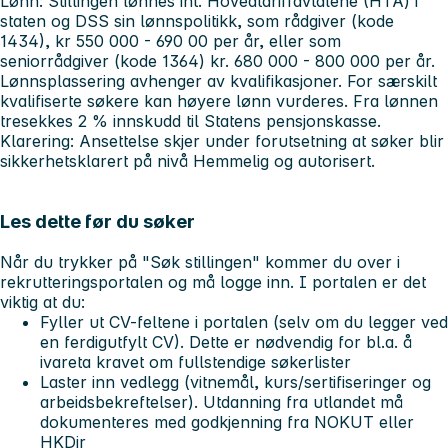
Lønn: Stillingen lønnes iht. Hovedtariffavtalene (HTA) i
staten og DSS sin lønnspolitikk, som rådgiver (kode
1434), kr 550 000 - 690 00 per år, eller som
seniorrådgiver (kode 1364) kr. 680 000 - 800 000 per år.
Lønnsplassering avhenger av kvalifikasjoner. For særskilt
kvalifiserte søkere kan høyere lønn vurderes. Fra lønnen
tresekkes 2 % innskudd til Statens pensjonskasse.
Klarering: Ansettelse skjer under forutsetning at søker blir
sikkerhetsklarert på nivå Hemmelig og autorisert.
Les dette før du søker
Når du trykker på "Søk stillingen" kommer du over i
rekrutteringsportalen og må logge inn. I portalen er det
viktig at du:
Fyller ut CV-feltene i portalen (selv om du legger ved
en ferdigutfylt CV). Dette er nødvendig for bl.a. å
ivareta kravet om fullstendige søkerlister
Laster inn vedlegg (vitnemål, kurs/sertifiseringer og
arbeidsbekreftelser). Utdanning fra utlandet må
dokumenteres med godkjenning fra NOKUT eller
HKDir