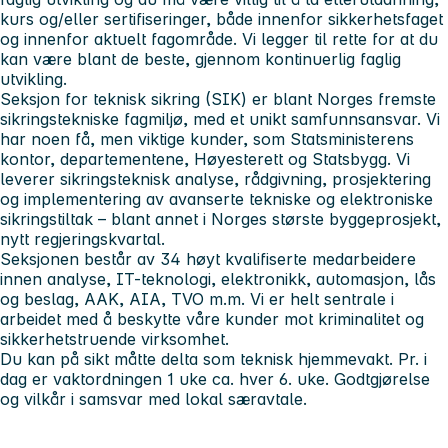
kurs og/eller sertifiseringer, både innenfor sikkerhetsfaget
og innenfor aktuelt fagområde. Vi legger til rette for at du
kan være blant de beste, gjennom kontinuerlig faglig
utvikling.
Seksjon for teknisk sikring (SIK) er blant Norges fremste
sikringstekniske fagmiljø, med et unikt samfunnsansvar. Vi
har noen få, men viktige kunder, som Statsministerens
kontor, departementene, Høyesterett og Statsbygg. Vi
leverer sikringsteknisk analyse, rådgivning, prosjektering
og implementering av avanserte tekniske og elektroniske
sikringstiltak – blant annet i Norges største byggeprosjekt,
nytt regjeringskvartal.
Seksjonen består av 34 høyt kvalifiserte medarbeidere
innen analyse, IT-teknologi, elektronikk, automasjon, lås
og beslag, AAK, AIA, TVO m.m. Vi er helt sentrale i
arbeidet med å beskytte våre kunder mot kriminalitet og
sikkerhetstruende virksomhet.
Du kan på sikt måtte delta som teknisk hjemmevakt. Pr. i
dag er vaktordningen 1 uke ca. hver 6. uke. Godtgjørelse
og vilkår i samsvar med lokal særavtale.