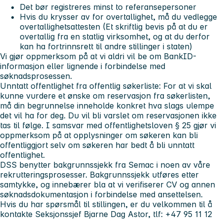
Det bør registreres minst to referansepersoner
Hvis du krysser av for overtallighet, må du vedlegge
overtallighetsattesten (Et skriftlig bevis på at du er
overtallig fra en statlig virksomhet, og at du derfor
kan ha fortrinnsrett til andre stillinger i staten)
Vi gjør oppmerksom på at vi aldri vil be om BankID-
informasjon eller lignende i forbindelse med
søknadsprosessen.
Unntatt offentlighet fra offentlig søkerliste: For at vi skal
kunne vurdere et ønske om reservasjon fra søkerlisten,
må din begrunnelse inneholde konkret hva slags ulempe
det vil ha for deg. Du vil bli varslet om reservasjonen ikke
tas til følge. I samsvar med offentlighetsloven § 25 gjør vi
oppmerksom på at opplysninger om søkeren kan bli
offentliggjort selv om søkeren har bedt å bli unntatt
offentlighet.
DSS benytter bakgrunnssjekk fra Semac i noen av våre
rekrutteringsprosesser. Bakgrunnssjekk utføres etter
samtykke, og innebærer bla at vi verifiserer CV og annen
søknadsdokumentasjon i forbindelse med ansettelsen.
Hvis du har spørsmål til stillingen, er du velkommen til å
kontakte Seksjonssjef Bjarne Dag Astor, tlf: +47 95 11 12