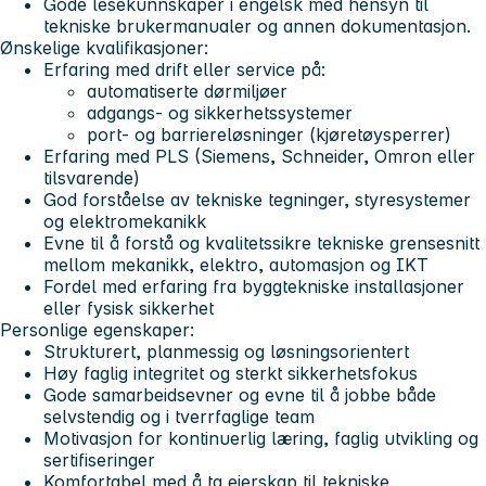
Gode lesekunnskaper i engelsk med hensyn til
tekniske brukermanualer og annen dokumentasjon.
Ønskelige kvalifikasjoner:
Erfaring med drift eller service på:
automatiserte dørmiljøer
adgangs- og sikkerhetssystemer
port- og barriereløsninger (kjøretøysperrer)
Erfaring med PLS (Siemens, Schneider, Omron eller
tilsvarende)
God forståelse av tekniske tegninger, styresystemer
og elektromekanikk
Evne til å forstå og kvalitetssikre tekniske grensesnitt
mellom mekanikk, elektro, automasjon og IKT
Fordel med erfaring fra byggtekniske installasjoner
eller fysisk sikkerhet
Personlige egenskaper:
Strukturert, planmessig og løsningsorientert
Høy faglig integritet og sterkt sikkerhetsfokus
Gode samarbeidsevner og evne til å jobbe både
selvstendig og i tverrfaglige team
Motivasjon for kontinuerlig læring, faglig utvikling og
sertifiseringer
Komfortabel med å ta eierskap til tekniske