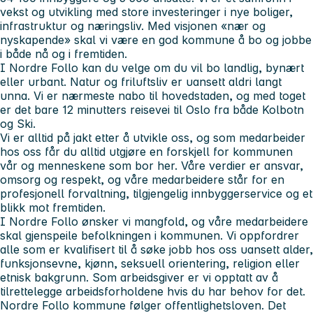
vekst og utvikling med store investeringer i nye boliger,
infrastruktur og næringsliv. Med visjonen «nær og
nyskapende» skal vi være en god kommune å bo og jobbe
i både nå og i fremtiden.
I Nordre Follo kan du velge om du vil bo landlig, bynært
eller urbant. Natur og friluftsliv er uansett aldri langt
unna. Vi er nærmeste nabo til hovedstaden, og med toget
er det bare 12 minutters reisevei til Oslo fra både Kolbotn
og Ski.
Vi er alltid på jakt etter å utvikle oss, og som medarbeider
hos oss får du alltid utgjøre en forskjell for kommunen
vår og menneskene som bor her. Våre verdier er ansvar,
omsorg og respekt, og våre medarbeidere står for en
profesjonell forvaltning, tilgjengelig innbyggerservice og et
blikk mot fremtiden.
I Nordre Follo ønsker vi mangfold, og våre medarbeidere
skal gjenspeile befolkningen i kommunen. Vi oppfordrer
alle som er kvalifisert til å søke jobb hos oss uansett alder,
funksjonsevne, kjønn, seksuell orientering, religion eller
etnisk bakgrunn. Som arbeidsgiver er vi opptatt av å
tilrettelegge arbeidsforholdene hvis du har behov for det.
Nordre Follo kommune følger offentlighetsloven. Det