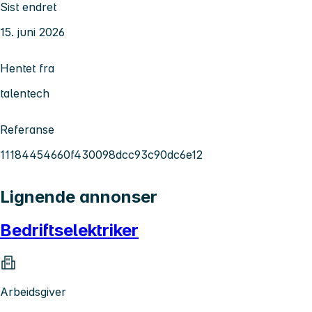
Sist endret
15. juni 2026
Hentet fra
talentech
Referanse
11184454660f430098dcc93c90dc6e12
Lignende annonser
Bedriftselektriker
Arbeidsgiver