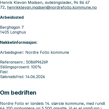
Henrik Klevan Madsen, avdelingsleder, 94 86 67
72,
henrikklevan.madsen@nordrefollo.kommune.no
Arbeidssted
Berghagan 7
1405 Langhus
Nøkkelinformasjon:
Arbeidsgiver: Nordre Follo kommune
Referansenr.: 5086996269
Stillingsprosent: 100%
Fast
Søknadsfrist: 14.06.2026
Om bedriften
Nordre Follo er landets 14. største kommune, med rundt
64 100 innbyggere og 5 500 ansatte. Vi er et samfunn i