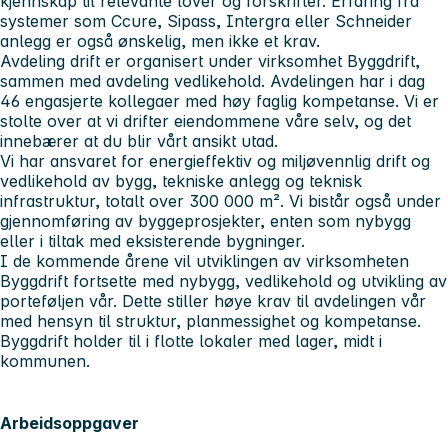
kjennskap til relevante lover og forskrifter. Erfaring fra
systemer som Ccure, Sipass, Intergra eller Schneider
anlegg er også ønskelig, men ikke et krav.
Avdeling drift er organisert under virksomhet Byggdrift,
sammen med avdeling vedlikehold. Avdelingen har i dag
46 engasjerte kollegaer med høy faglig kompetanse. Vi er
stolte over at vi drifter eiendommene våre selv, og det
innebærer at du blir vårt ansikt utad.
Vi har ansvaret for energieffektiv og miljøvennlig drift og
vedlikehold av bygg, tekniske anlegg og teknisk
infrastruktur, totalt over 300 000 m². Vi bistår også under
gjennomføring av byggeprosjekter, enten som nybygg
eller i tiltak med eksisterende bygninger.
I de kommende årene vil utviklingen av virksomheten
Byggdrift fortsette med nybygg, vedlikehold og utvikling av
porteføljen vår. Dette stiller høye krav til avdelingen vår
med hensyn til struktur, planmessighet og kompetanse.
Byggdrift holder til i flotte lokaler med lager, midt i
kommunen.
Arbeidsoppgaver