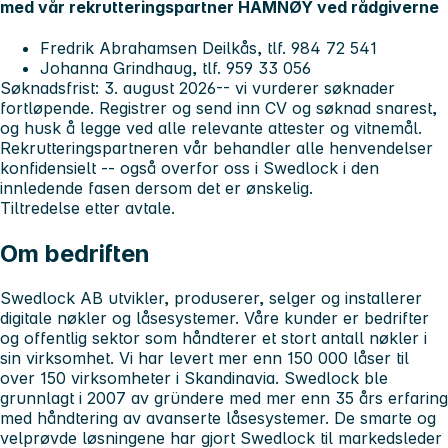
med vår rekrutteringspartner HAMNØY ved rådgiverne
Fredrik Abrahamsen Deilkås, tlf. 984 72 541
Johanna Grindhaug, tlf. 959 33 056
Søknadsfrist: 3. august 2026
-- vi vurderer søknader
fortløpende. Registrer og send inn CV og søknad snarest,
og husk å legge ved alle relevante attester og vitnemål.
Rekrutteringspartneren vår behandler alle henvendelser
konfidensielt -- også overfor oss i Swedlock i den
innledende fasen dersom det er ønskelig.
Tiltredelse etter avtale.
Om bedriften
Swedlock AB utvikler, produserer, selger og installerer
digitale nøkler og låsesystemer. Våre kunder er bedrifter
og offentlig sektor som håndterer et stort antall nøkler i
sin virksomhet. Vi har levert mer enn 150 000 låser til
over 150 virksomheter i Skandinavia. Swedlock ble
grunnlagt i 2007 av gründere med mer enn 35 års erfaring
med håndtering av avanserte låsesystemer. De smarte og
velprøvde løsningene har gjort Swedlock til markedsleder