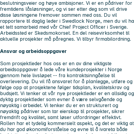
beslutningsveier og høye ambisjoner. Vi er en pådriver for
fremtidens låsløsninger, og vi ser etter deg som vil drive
disse løsningene fremover sammen med oss. Du vil
rapportere til daglig leder i Swedlock Norge, men du vil ha
et tett samarbeid med vår Chief Project Officer i Sverige.
Arbeidssted er Skedsmokorset. En del reisevirksomhet til
aktuelle prosjekter må påregnes. Vi tilbyr firmabilordning.
Ansvar og arbeidsoppgaver
Som prosjektleder hos oss er en av dine viktigste
arbeidsoppgaver å lede våre kundeprosjekter i Norge
gjennom hele livsløpet -- fra kontraktsinngåelse til
overlevering. Du vil få ansvaret for å planlegge, utføre og
følge opp at prosjektene følger tidsplan, kvalitetskrav og
budsjett. Vi tenker at vår nye prosjektleder er en allsidig og
dyktig prosjektleder som evner å være selvgående og
nøyaktig i arbeidet. Vi tenker du er en strukturert og
nøyaktig pådriver som tar eierskap til prosjekter, sikrer
fremdrift og kvalitet, samt løser utfordringer effektivt.
Rollen har et tydelig kommersielt aspekt, og det er viktig at
du har god økonomiforståelse og evne til å ivareta både