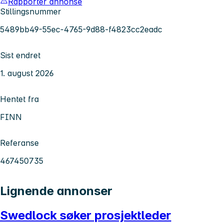
Rapporter annonse
Stillingsnummer
5489bb49-55ec-4765-9d88-f4823cc2eadc
Sist endret
1. august 2026
Hentet fra
FINN
Referanse
467450735
Lignende annonser
Swedlock søker prosjektleder