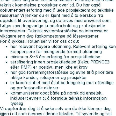
teknisk komplekse prosjekter over tid. Du har også
dokumentert erfaring med å lede prosjekteam og tekniske
ressurser Vi tenker du er kjent med å ta eierskap fra
oppstart til overlevering, og du trives med ansvaret som
følger med langvarige kundeforhold og profesjonelle
interessenter. Teknisk systemforståelse og interesse er
viktigere enn dyp fagkompetanse på låsesystemer.
For å lykkes i rollen ser vi for oss at du:
har relevant høyere utdanning. Relevant erfaring kan
kompensere for manglende formell utdanning
minimum 3--5 års erfaring fra prosjektledelse
sertifisering innen prosjektledelse (f.eks. PRINCE2
eller PMP) er positivt, men ikke et krav
har god forretningsforståelse og evne til å prioritere
riktige kunder, relasjoner og prosjekter
er komfortabel med å jobbe langsiktig mot offentlige
og profesjonelle aktører
kommuniserer godt både på norsk og engelsk,
inkludert evnen til å formidle teknisk informasjon
tydelig
Vi oppfordrer deg til å søke selv om du ikke kjenner deg
igjen i alt som nevnes i denne teksten. Til syvende og sist