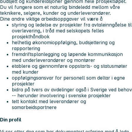
budsjett og kunderelasjoner gjennom hele prosjektløpet.
Du vil fungere som et naturlig bindeledd mellom våre
teknikere, selgere, kunder og underleverandører.
Dine andre viktige arbeidsoppgaver vil være å
styring og ledelse av prosjekter fra avtaleinngåelse til
overlevering, i tråd med selskapets felles
prosjekthåndbok
helhetlig økonomioppfølging, budsjettering og
rapportering
fremdriftsplanlegging og løpende kommunikasjon
med underleverandører og montører
etablere og gjennomføre oppstarts- og statusmøter
med kunder
oppfølgingsansvar for personell som deltar i egne
prosjekter
bidra på tvers av avdelinger også i Sverige ved behov
-- herunder involvering i svenske prosjekter
tett kontakt med leverandører og
samarbeidspartnere
Din profil
Vi ser etter deg som har dokumentert erfaring med å lede