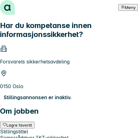
Hopp til innhold
Meny
Har du kompetanse innen
informasjonssikkerhet?
Forsvarets sikkerhetsavdeling
0150 Oslo
Stillingsannonsen er inaktiv.
Om jobben
Lagre favoritt
Stillingstittel
Seniorrådgiver IKT-sikkerhet