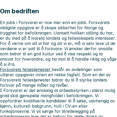
Om bedriften
En jobb i Forsvaret er noe mer enn en jobb. Forsvarets
viktigste oppgave er å skape sikkerhet for Norge og
trygghet for befolkningen. Uansett hvilken stilling du har,
er du med på å ivareta landets og fellesskapets interesser.
For å verne om alt vi har og alt vi er, må vi selv leve ut de
verdiene vi er satt til å forsvare. Vi ønsker derfor ansatte
som bidrar til en god kultur ved å vise respekt og ta
ansvar for hverandre, og ha mot til å handle riktig og våge
å si ifra.
Forsvarets fellestjenester
består av avdelinger som
utfører oppgaver innen en rekke fagfelt. Som en del av
Forsvarets fellestjenester bidrar du til å styrke landets
forsvar på mange måter og nivåer.
I Forsvaret er det ønskelig at arbeidsstyrken i størst mulig
grad skal gjenspeile mangfoldet i befolkningen. Vi
oppfordrer kvalifiserte kandidater til å søke, uavhengig av
kjønn, kulturell bakgrunn, hull i CV-en eller
funksjonsevne. Vi vil sørge for tilrettelegging på
arbeidsplassen hvis det er behov for dette. Noen av