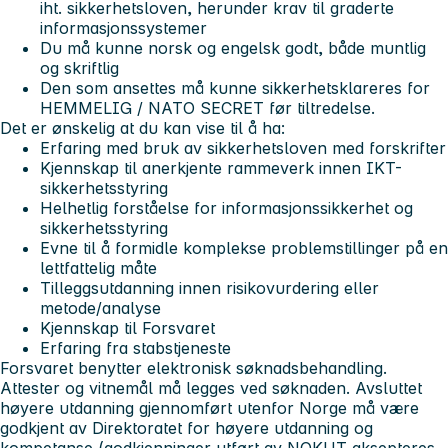
iht. sikkerhetsloven, herunder krav til graderte
informasjonssystemer
Du må kunne norsk og engelsk godt, både muntlig
og skriftlig
Den som ansettes må kunne sikkerhetsklareres for
HEMMELIG / NATO SECRET før tiltredelse.
Det er ønskelig at du kan vise til å ha:
Erfaring med bruk av sikkerhetsloven med forskrifter
Kjennskap til anerkjente rammeverk innen IKT-
sikkerhetsstyring
Helhetlig forståelse for informasjonssikkerhet og
sikkerhetsstyring
Evne til å formidle komplekse problemstillinger på en
lettfattelig måte
Tilleggsutdanning innen
risikovurdering eller
metode/analyse
Kjennskap til Forsvaret
Erfaring fra stabstjeneste
Forsvaret benytter elektronisk søknadsbehandling.
Attester og vitnemål
må
legges ved søknaden. Avsluttet
høyere utdanning gjennomført utenfor Norge må være
godkjent av Direktoratet for høyere utdanning og