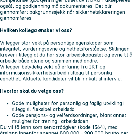
kompetanse (godkjenninger utført av NOKUT aksepteres
også), og godkjenning må dokumenteres. Det blir
gjennomført bakgrunnssjekk når sikkerhetsklareringen
gjennomføres.
Hvilken kollega ønsker vi oss?
Vi legger stor vekt på personlige egenskaper som
integritet, vurderingsevne og helhetsforståelse. Stillingen
krever i tillegg at du har stor arbeidskapasitet og evne til å
arbeide både alene og sammen med andre.
Vi legger betydelig vekt på erfaring fra IKT og
informasjonssikkerhetsarbeid i tillegg til personlig
egnethet. Aktuelle kandidater vil bli innkalt til intervju.
Hvorfor skal du velge oss?
Gode muligheter for personlig og faglig utvikling i
tillegg til fleksibel arbeidstid
Gode pensjons- og velferdsordninger, blant annet
mulighet for trening i arbeidstiden
Du vil få lønn som seniorrådgiver (kode 1364), med
årslønn innenfor spennet 800 000 - 900 000 brutto per