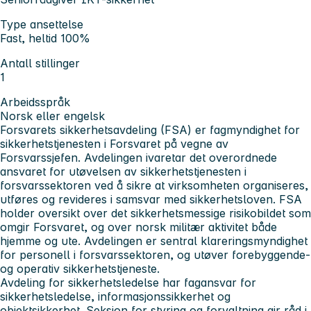
Type ansettelse
Fast, heltid 100%
Antall stillinger
1
Arbeidsspråk
Norsk eller engelsk
Forsvarets sikkerhetsavdeling (FSA) er fagmyndighet for
sikkerhetstjenesten i Forsvaret på vegne av
Forsvarssjefen. Avdelingen ivaretar det overordnede
ansvaret for utøvelsen av sikkerhetstjenesten i
forsvarssektoren ved å sikre at virksomheten organiseres,
utføres og revideres i samsvar med sikkerhetsloven. FSA
holder oversikt over det sikkerhetsmessige risikobildet som
omgir Forsvaret, og over norsk militær aktivitet både
hjemme og ute. Avdelingen er sentral klareringsmyndighet
for personell i forsvarssektoren, og utøver forebyggende-
og operativ sikkerhetstjeneste.
Avdeling for sikkerhetsledelse har fagansvar for
sikkerhetsledelse, informasjonssikkerhet og
objektsikkerhet. Seksjon for styring og forvaltning gir råd i