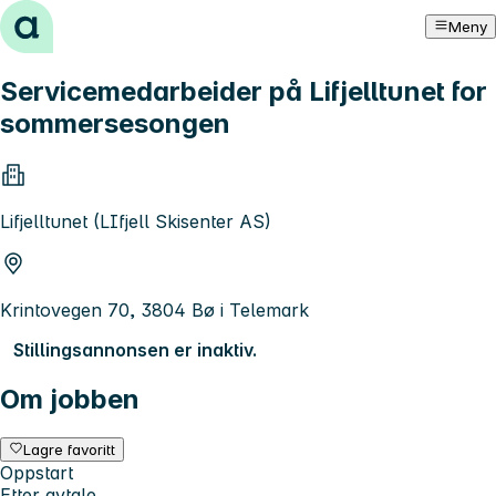
Hopp til innhold
Meny
Servicemedarbeider på Lifjelltunet for
sommersesongen
Lifjelltunet (LIfjell Skisenter AS)
Krintovegen 70, 3804 Bø i Telemark
Stillingsannonsen er inaktiv.
Om jobben
Lagre favoritt
Oppstart
Etter avtale