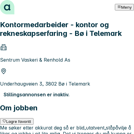
Hopp til innhold
Meny
Kontormedarbeider - kontor og
rekneskapserfaring - Bø i Telemark
Sentrum Vaskeri & Renhold As
Underhaugveien 3, 3802 Bø i Telemark
Stillingsannonsen er inaktiv.
Om jobben
Lagre favoritt
Me søker etter akkurat deg så er blid,utatvent,ståpåvilje å
likar og jobbe i eit lite miljø. Det vi trenger du må kunna er