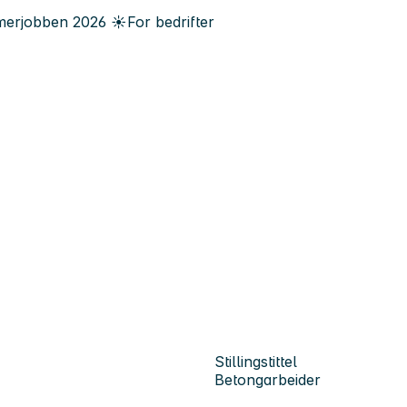
erjobben
2026
☀️
For bedrifter
Stillingstittel
Betongarbeider