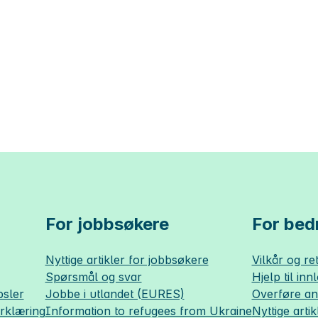
For jobbsøkere
For bedr
Nyttige artikler for jobbsøkere
Vilkår og ret
Spørsmål og svar
Hjelp til inn
sler
Jobbe i utlandet (EURES)
Overføre a
erklæring
Information to refugees from Ukraine
Nyttige artik