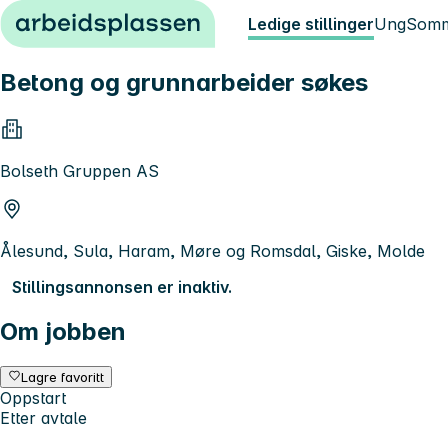
Hopp til innhold
Ledige stillinger
Ung
Somm
Betong og grunnarbeider søkes
Bolseth Gruppen AS
Ålesund, Sula, Haram, Møre og Romsdal, Giske, Molde
Stillingsannonsen er inaktiv.
Om jobben
Lagre favoritt
Oppstart
Etter avtale