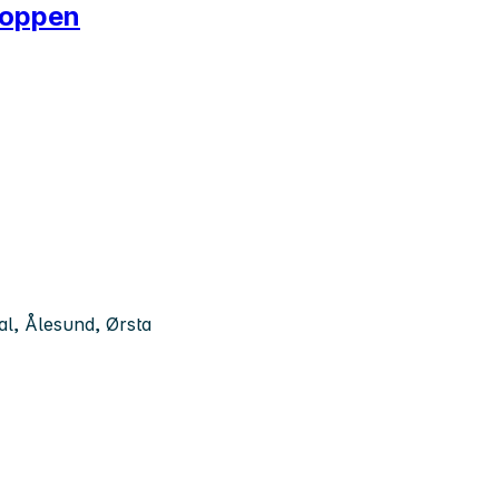
 toppen
l, Ålesund, Ørsta