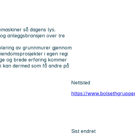
vemaskiner så dagens lys.
 og anleggsbransjen over tre
 isolering av grunnmurer gjennom
eiendomsprosjekter i egen regi
nge og brede erfaring kommer
 Vi kan dermed som få andre på
Nettsted
https://www.bolsethgruppe
Sist endret