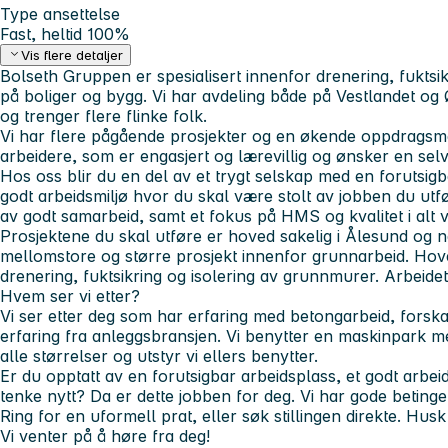
Type ansettelse
Fast, heltid 100%
Vis flere detaljer
Bolseth Gruppen er spesialisert innenfor drenering, fuktsi
på boliger og bygg. Vi har avdeling både på Vestlandet og Ø
og trenger flere flinke folk.
Vi har flere pågående prosjekter og en økende oppdragsme
arbeidere, som er engasjert og lærevillig og ønsker en sel
Hos oss blir du en del av et trygt selskap med en forutsigb
godt arbeidsmiljø hvor du skal være stolt av jobben du utf
av godt samarbeid, samt et fokus på HMS og kvalitet i alt v
Prosjektene du skal utføre er hoved sakelig i Ålesund og
mellomstore og større prosjekt innenfor grunnarbeid. H
drenering, fuktsikring og isolering av grunnmurer. Arbeidet 
Hvem ser vi etter?
Vi ser etter deg som har erfaring med betongarbeid, forsk
erfaring fra anleggsbransjen. Vi benytter en maskinpark me
alle størrelser og utstyr vi ellers benytter.
Er du opptatt av en forutsigbar arbeidsplass, et godt arbei
tenke nytt? Da er dette jobben for deg. Vi har gode betinge
Ring for en uformell prat, eller søk stillingen direkte. Hus
Vi venter på å høre fra deg!