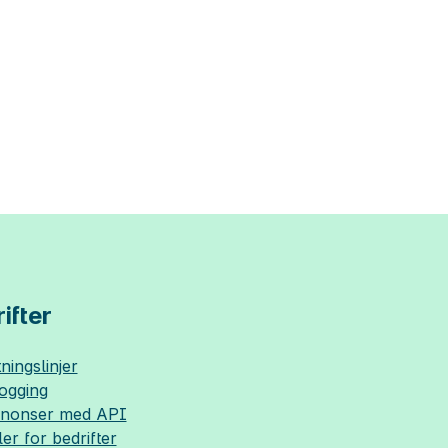
ifter
ningslinjer
logging
nnonser med API
ler for bedrifter