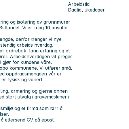
Arbeidstid
Dagtid, ukedager
kring og isolering av grunnmurer
stlandet. Vi er i dag 10 ansatte
ngde, derfor trenger vi nye
vstendig arbeids hverdag.
ar ordrebok, lang erfaring og et
ører. Arbeidshverdagen vil preges
i gjør for kundene våre.
 nabo kommunene. Vi utfører små,
oved oppdragsmengden vår er
er fysisk og variert.
aling, armering og gjerne annen
d stort utvalg i gravemaskiner i
dsmiljø og et firma som tørr å
lser.
k å ettersend CV på epost.