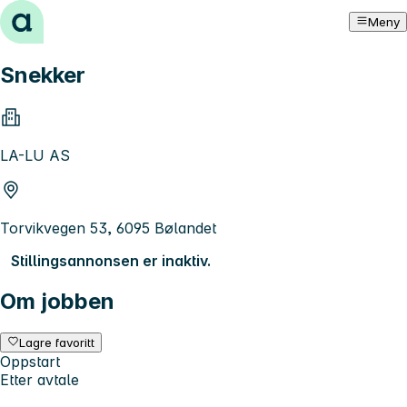
Hopp til innhold
Meny
Snekker
LA-LU AS
Torvikvegen 53, 6095 Bølandet
Stillingsannonsen er inaktiv.
Om jobben
Lagre favoritt
Oppstart
Etter avtale