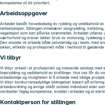
kompetanse vil bli prioritert.
Arbeidsoppgaver
Arbeidet består hovedsakelig av rydding og vedlikehold av k
nettselskaper. Stillingen innebærer skogrydding, trefelling, 
vegetasjon som kan påvirke strømnettet. Arbeidet utføres
værforhold og krever sikker bruk av motorsag, ryddesag og
Den ansatte vil arbeide både selvstendig og i team, med a
sikker, effektiv og profesjonell måte i henhold til gjeldend
Vi tilbyr
Vi tilbyr arbeid i et profesjonelt og voksende selskap me
linjerydding og vedlikehold av kraftlinjer. Hos oss får du v
arbeidsmiljø og muligheten til å arbeide med viktige prosjek
Vi tilbyr konkurransedyktige betingelser basert på erfari
arbeidsordning og øvrige vilkår avtales individuelt etter sa
verdsetter faglig kompetanse, kvalitet i arbeidet og et ste
Kontaktperson for stillingen