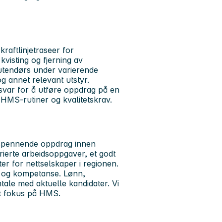
raftlinjetraseer for
kvisting og fjerning av
 utendørs under varierende
 annet relevant utstyr.
nsvar for å utføre oppdrag på en
e HMS-rutiner og kvalitetskrav.
d spennende oppdrag innen
arierte arbeidsoppgaver, et godt
ter for nettselskaper i regionen.
ng og kompetanse. Lønn,
mtale med aktuelle kandidater. Vi
rkt fokus på HMS.