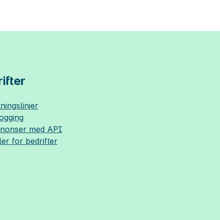
ifter
ningslinjer
logging
nnonser med API
ler for bedrifter