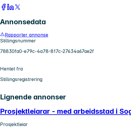
Annonsedata
Rapporter annonse
Stillingsnummer
78830fa0-e79c-4a78-817c-27634a67ae2f
Hentet fra
Stillingsregistrering
Lignende annonser
Prosjektleiarar - med arbeidsstad i S
Prosjektleiar