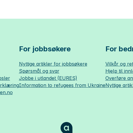
For jobbsøkere
For bedr
Nyttige artikler for jobbsøkere
Vilkår og ret
Spørsmål og svar
Hjelp til inn
sler
Jobbe i utlandet (EURES)
Overføre a
erklæring
Information to refugees from Ukraine
Nyttige artik
sen.no