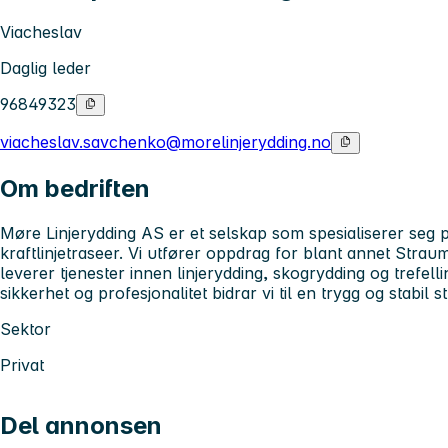
Viacheslav
Daglig leder
96849323
viacheslav.savchenko@morelinjerydding.no
Om bedriften
Møre Linjerydding AS er et selskap som spesialiserer seg 
kraftlinjetraseer. Vi utfører oppdrag for blant annet Strau
leverer tjenester innen linjerydding, skogrydding og trefell
sikkerhet og profesjonalitet bidrar vi til en trygg og stabil 
Sektor
Privat
Del annonsen