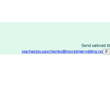
Send søknad til
viacheslav.savchenko@morelinjerydding.no