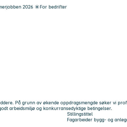
erjobben
2026
☀️
For bedrifter
yddere. På grunn av økende oppdragsmengde søker vi profe
 godt arbeidsmiljø og konkurransedyktige betingelser.
Stillingstittel
Fagarbeider bygg- og anleg