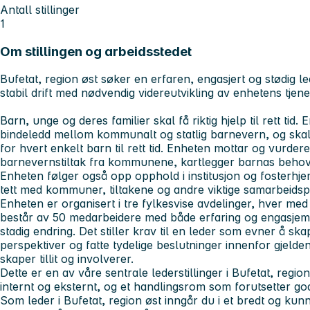
Antall stillinger
1
Om stillingen og arbeidsstedet
Bufetat, region øst søker en erfaren, engasjert og stødig 
stabil drift med nødvendig videreutvikling av enhetens tjene
Barn, unge og deres familier skal få riktig hjelp til rett tid
bindeledd mellom kommunalt og statlig barnevern, og skal b
for hvert enkelt barn til rett tid. Enheten mottar og vurde
barnevernstiltak fra kommunene, kartlegger barnas behov 
Enheten følger også opp opphold i institusjon og fosterhj
tett med kommuner, tiltakene og andre viktige samarbeids
Enheten er organisert i tre fylkesvise avdelinger, hver med
består av 50 medarbeidere med både erfaring og engasjem
stadig endring. Det stiller krav til en leder som evner å ska
perspektiver og fatte tydelige beslutninger innenfor gjeld
skaper tillit og involverer.
Dette er en av våre sentrale lederstillinger i Bufetat, regio
internt og eksternt, og et handlingsrom som forutsetter go
Som leder i Bufetat, region øst inngår du i et bredt og kun