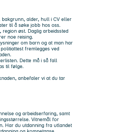
 bakgrunn, alder, hull i CV eller
ter til å søke jobb hos oss.
t, region øst. Daglig arbeidssted
rer noe reising.
pplysninger om barn og at man har
politiattest fremlegges ved
aden.
rlisten. Dette må i så fall
 til følge.
knaden, anbefaler vi at du tar
annelse og arbeidserfaring, samt
ingsstørrelse. Vitnemål for
en. Har du utdanning fra utlandet
utdanning og kompetanse.