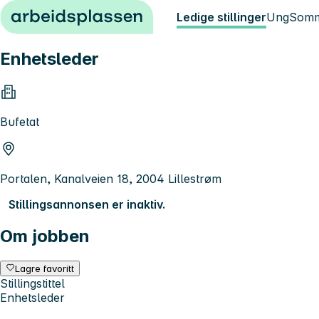
Hopp til innhold
Ledige stillinger
Ung
Somm
Enhetsleder
Bufetat
Portalen, Kanalveien 18, 2004 Lillestrøm
Stillingsannonsen er inaktiv.
Om jobben
Lagre favoritt
Stillingstittel
Enhetsleder