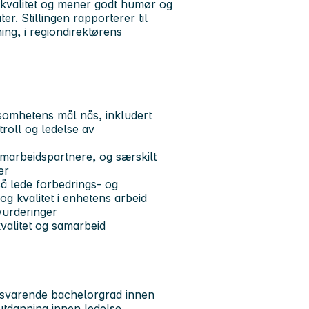
kvalitet og mener godt humør og
er. Stillingen rapporterer til
ing, i regiondirektørens
rksomhetens mål nås, inkludert
troll og ledelse av
marbeidspartnere, og særskilt
er
så lede forbedrings- og
 og kvalitet i enhetens arbeid
vurderinger
kvalitet og samarbeid
ilsvarende bachelorgrad innen
eutdanning innen ledelse