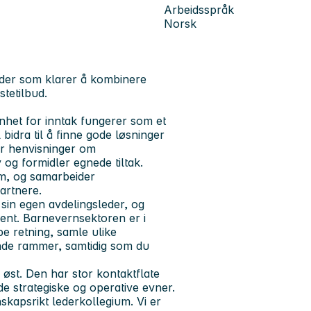
Arbeidsspråk
Norsk
leder som klarer å kombinere
stetilbud.
. Enhet for inntak fungerer som et
idra til å finne gode løsninger
rer henvisninger om
og formidler egnede tiltak.
em, og samarbeider
partnere.
 sin egen avdelingsleder, og
ent. Barnevernsektoren er i
pe retning, samle ulike
ende rammer, samtidig som du
n øst. Den har stor kontaktflate
de strategiske og operative evner.
nskapsrikt lederkollegium. Vi er