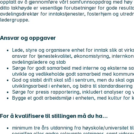
opptatt av å gjennomføre vårt samfunnsoppdrag med høy 
ditto takhøyde er vesentlige forutsetninger for gode resultat
avdelingsdirektør for inntakstjenester, fosterhjem og utredn
ledergruppe.
Ansvar og oppgaver
Lede, styre og organisere enhet for inntak slik at vi
ansvar for tjenestekvalitet, økonomistyring, internkon
avdelingsledere og stab
Sørge for godt samarbeid med interne og eksterne sa
utvikle og vedlikeholde godt samarbeid med kommun
God og stabil drift skal stå i sentrum, men du skal og
utviklingsarbeid i enheten, og bidra til standardisering
Sørge for presis rapportering, inkludert analyser og 
Bygge et godt arbeidsmiljø i enheten, med kultur for 
For å kvalifisere til stillingen må du ha...
minimum tre års utdanning fra høyskole/universitet t
sosialfag eller andre relevante retninger, samt vider