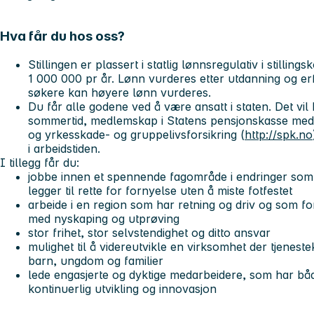
Hva får du hos oss?
Stillingen er plassert i statlig lønnsregulativ i stilling
1 000 000 pr år. Lønn vurderes etter utdanning og erfa
søkere kan høyere lønn vurderes.
Du får alle godene ved å være ansatt i staten. Det vil b
sommertid, medlemskap i Statens pensjonskasse med 
og yrkesskade- og gruppelivsforsikring (
http://spk.no
i arbeidstiden.
I tillegg får du:
jobbe innen et spennende fagområde i endringer som
legger til rette for fornyelse uten å miste fotfestet
arbeide i en region som har retning og driv og som for
med nyskaping og utprøving
stor frihet, stor selvstendighet og ditto ansvar
mulighet til å videreutvikle en virksomhet der tjeneste
barn, ungdom og familier
lede engasjerte og dyktige medarbeidere, som har både e
kontinuerlig utvikling og innovasjon