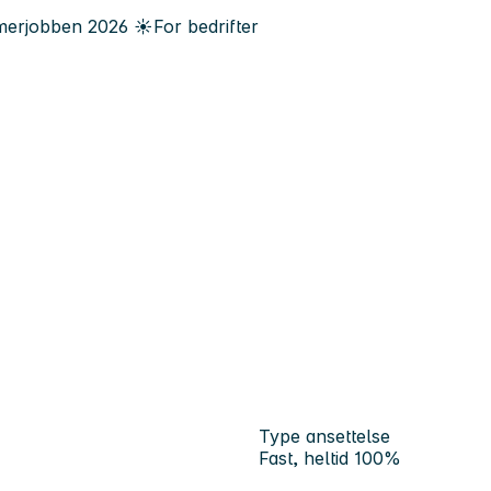
erjobben
2026
☀️
For bedrifter
Type ansettelse
Fast, heltid 100%