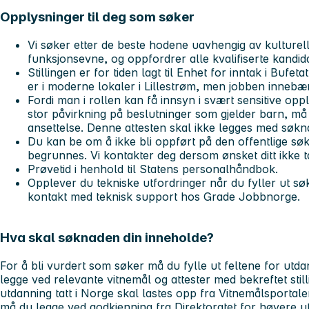
Opplysninger til deg som søker
Vi søker etter de beste hodene uavhengig av kulturell
funksjonsevne, og oppfordrer alle kvalifiserte kandida
Stillingen er for tiden lagt til Enhet for inntak i Bufeta
er i moderne lokaler i Lillestrøm, men jobben innebæ
Fordi man i rollen kan få innsyn i svært sensitive o
stor påvirkning på beslutninger som gjelder barn, må 
ansettelse. Denne attesten skal ikke legges med søkn
Du kan be om å ikke bli oppført på den offentlige søke
begrunnes. Vi kontakter deg dersom ønsket ditt ikke tas
Prøvetid i henhold til Statens personalhåndbok.
Opplever du tekniske utfordringer når du fyller ut sø
kontakt med teknisk support hos Grade Jobbnorge.
Hva skal søknaden din inneholde?
For å bli vurdert som søker må du fylle ut feltene for utd
legge ved relevante vitnemål og attester med bekreftet still
utdanning tatt i Norge skal lastes opp fra Vitnemålsportal
må du legge ved godkjenning fra Direktoratet for høyere 