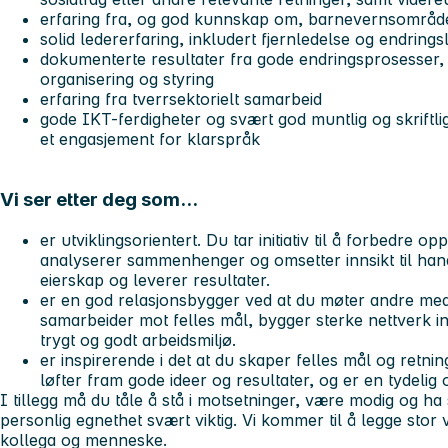
erfaring fra, og god kunnskap om, barnevernsområd
solid ledererfaring, inkludert fjernledelse og endrings
dokumenterte resultater fra gode endringsprosesser, 
organisering og styring
erfaring fra tverrsektorielt samarbeid
gode IKT-ferdigheter og svært god muntlig og skriftl
et engasjement for klarspråk
Vi ser etter deg som...
er utviklingsorientert. Du tar initiativ til å forbedre 
analyserer sammenhenger og omsetter innsikt til hand
eierskap og leverer resultater.
er en god relasjonsbygger ved at du møter andre med 
samarbeider mot felles mål, bygger sterke nettverk in
trygt og godt arbeidsmiljø.
er inspirerende i det at du skaper felles mål og retni
løfter fram gode ideer og resultater, og er en tydelig 
I tillegg må du tåle å stå i motsetninger, være modig og ha 
personlig egnethet svært viktig. Vi kommer til å legge stor
kollega og menneske.