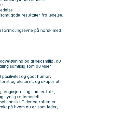
et
ledelse
samt gode resultater fra ledelse,
ig formidlingsevne på norsk med
oppgaveløsning og arbeidsmiljø, du
ling samtidig som du viser
positivitet og godt humør,
ternt og eksternt, og skaper et
ng, engasjerer og samler folk,
og synlig rollemodell.
selvinnsikt. I denne rollen er
 vekt på hvem du er som leder,