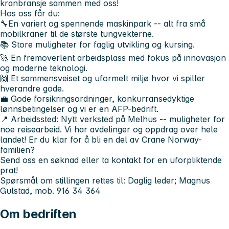
kranbransje sammen med oss!
Hos oss får du:
🔧
En variert og spennende maskinpark -- alt fra små
mobilkraner til de største tungvekterne.
📚 Store muligheter for faglig utvikling og kursing.
🚀 En fremoverlent arbeidsplass med fokus på innovasjon
og moderne teknologi.
🙌 Et sammensveiset og uformelt miljø hvor vi spiller
hverandre gode.
💼 Gode forsikringsordninger, konkurransedyktige
lønnsbetingelser og vi er en AFP-bedrift.
📍
Arbeidssted:
Nytt verksted på Melhus -- muligheter for
noe reisearbeid. Vi har avdelinger og oppdrag over hele
landet! Er du klar for å bli en del av
Crane Norway-
familien
?
Send oss en søknad eller ta kontakt for en uforpliktende
prat!
Spørsmål om stillingen rettes til:
Daglig leder; Magnus
Gulstad, mob. 916 34 364
Om bedriften