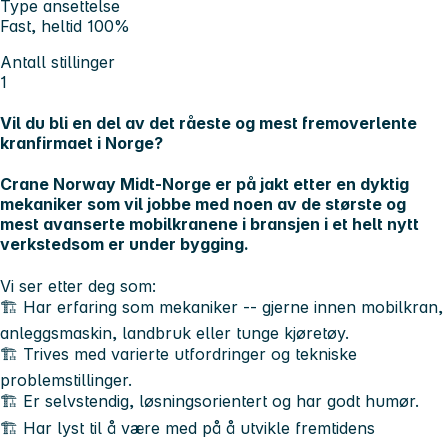
Type ansettelse
Fast, heltid 100%
Antall stillinger
1
Vil du bli en del av det råeste og mest fremoverlente
kranfirmaet i Norge?
Crane Norway Midt-Norge er på jakt etter en dyktig
mekaniker som vil jobbe med noen av de største og
mest avanserte mobilkranene i bransjen i et
helt nytt
verksted
som er under bygging.
Vi ser etter deg som:
🏗️ Har erfaring som mekaniker -- gjerne innen mobilkran,
anleggsmaskin, landbruk eller tunge kjøretøy.
🏗️ Trives med varierte utfordringer og tekniske
problemstillinger.
🏗️ Er selvstendig, løsningsorientert og har godt humør.
🏗️ Har lyst til å være med på å utvikle fremtidens