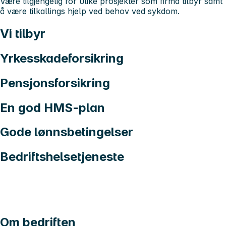
Være tilgjengelig for ulike prosjekter som firma tilbyr samt
å være tilkallings hjelp ved behov ved sykdom.
Vi tilbyr
Yrkesskadeforsikring
Pensjonsforsikring
En god HMS-plan
Gode lønnsbetingelser
Bedriftshelsetjeneste
Om bedriften