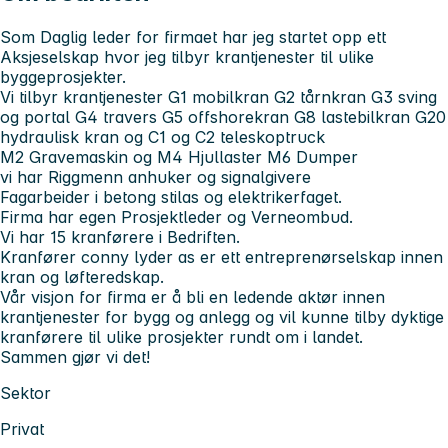
Som Daglig leder for firmaet har jeg startet opp ett
Aksjeselskap hvor jeg tilbyr krantjenester til ulike
byggeprosjekter.
Vi tilbyr krantjenester G1 mobilkran G2 tårnkran G3 sving
og portal G4 travers G5 offshorekran G8 lastebilkran G20
hydraulisk kran og C1 og C2 teleskoptruck
M2 Gravemaskin og M4 Hjullaster M6 Dumper
vi har Riggmenn anhuker og signalgivere
Fagarbeider i betong stilas og elektrikerfaget.
Firma har egen Prosjektleder og Verneombud.
Vi har 15 kranførere i Bedriften.
Kranfører conny lyder as er ett entreprenørselskap innen
kran og løfteredskap.
Vår visjon for firma er å bli en ledende aktør innen
krantjenester for bygg og anlegg og vil kunne tilby dyktige
kranførere til ulike prosjekter rundt om i landet.
Sammen gjør vi det!
Sektor
Privat