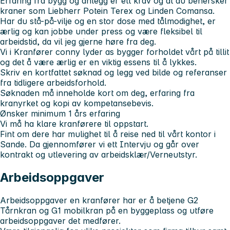
Erfaring fra bygg og anlegg er ett krav og at du behersker
kraner som Liebherr Potein Terex og Linden Comansa.
Har du stå-på-vilje og en stor dose med tålmodighet, er
ærlig og kan jobbe under press og være fleksibel til
arbeidstid, da vil jeg gjerne høre fra deg.
Vi i Kranfører conny lyder as bygger forholdet vårt på tillit
og det å være ærlig er en viktig essens til å lykkes.
Skriv en kortfattet søknad og legg ved bilde og referanser
fra tidligere arbeidsforhold.
Søknaden må inneholde kort om deg, erfaring fra
kranyrket og kopi av kompetansebevis.
Ønsker minimum 1 års erfaring
Vi må ha klare kranførere til oppstart.
Fint om dere har mulighet til å reise ned til vårt kontor i
Sande. Da gjennomfører vi ett Intervju og går over
kontrakt og utlevering av arbeidsklær/Verneutstyr.
Arbeidsoppgaver
Arbeidsoppgaver en kranfører har er å betjene G2
Tårnkran og G1 mobilkran på en byggeplass og utføre
arbeidsoppgaver det medfører.