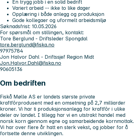
En trygg jobb i en solid bedrift
Variert arbeid -- ikke to like dager
Opplæring i både anlegg og produksjon
Gode kollegaer og uformelt arbeidsmiljø
Søknadsfrist:
10.05.2026
For spørsmål om stillingen, kontakt:
Tore Berglund - Driftsleder Spongdal
tore.berglund@fiska.no
97975784
Jon Halvor Dahl - Driftssjef Region Midt
Jon.Halvor.Dahl@fiska.no
90605136
Om bedriften
Fiskå Mølle AS er landets største private
kraftfôrprodusent med en omsetning på 2,7 milliarder
kroner. Vi har ti produksjonsanlegg for kraftfôr i ulike
deler av landet. I tillegg har vi en utstrakt handel med
norsk korn gjennom egne og samarbeidende kornmottak.
Vi har over flere år hatt en sterk vekst, og jobber for å
fortsette denne utviklingen.