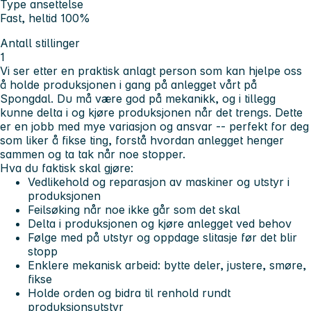
Type ansettelse
Fast, heltid 100%
Antall stillinger
1
Vi ser etter en praktisk anlagt person som kan hjelpe oss
å holde produksjonen i gang på anlegget vårt på
Spongdal. Du må være god på mekanikk, og i tillegg
kunne delta i og kjøre produksjonen når det trengs. Dette
er en jobb med mye variasjon og ansvar -- perfekt for deg
som liker å fikse ting, forstå hvordan anlegget henger
sammen og ta tak når noe stopper.
Hva du faktisk skal gjøre:
Vedlikehold og reparasjon av maskiner og utstyr i
produksjonen
Feilsøking når noe ikke går som det skal
Delta i produksjonen og kjøre anlegget ved behov
Følge med på utstyr og oppdage slitasje før det blir
stopp
Enklere mekanisk arbeid: bytte deler, justere, smøre,
fikse
Holde orden og bidra til renhold rundt
produksjonsutstyr