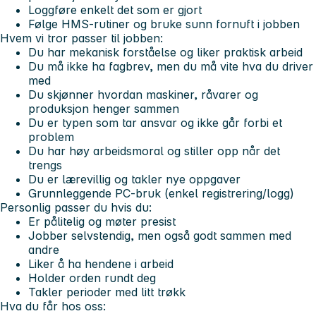
Loggføre enkelt det som er gjort
Følge HMS‑rutiner og bruke sunn fornuft i jobben
Hvem vi tror passer til jobben:
Du har mekanisk forståelse og liker praktisk arbeid
Du må ikke ha fagbrev, men du må vite hva du driver
med
Du skjønner hvordan maskiner, råvarer og
produksjon henger sammen
Du er typen som tar ansvar og ikke går forbi et
problem
Du har høy arbeidsmoral og stiller opp når det
trengs
Du er lærevillig og takler nye oppgaver
Grunnleggende PC‑bruk (enkel registrering/logg)
Personlig passer du hvis du:
Er pålitelig og møter presist
Jobber selvstendig, men også godt sammen med
andre
Liker å ha hendene i arbeid
Holder orden rundt deg
Takler perioder med litt trøkk
Hva du får hos oss: